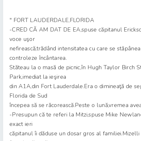
" FORT LAUDERDALE,FLORIDA
-CRED CĂ AM DAT DE EA,spuse căpitanul Ericks
voce uşor
nefirească,trădând intensitatea cu care se stăpânea
controleze încântarea.
Stăteau la o masă de picnic,în Hugh Taylor Birch S
Park,imediat la ieşirea
din A1A,din Fort Lauderdale.Era o dimineaţă de se
Florida de Sud
începea să se răcorească.Peste o lună,vremea avea s
-Presupun că te referi la Mitzi,spuse Mike Newlan
exact ieri
căpitanul îi dăduse un dosar gros al familiei.Mizell