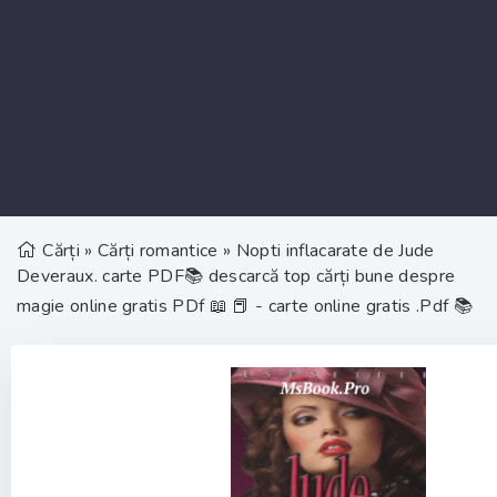
Cărți
»
Cărți romantice
» Nopti inflacarate de Jude
Deveraux. carte PDF📚 descarcă top cărți bune despre
magie online gratis PDf 📖 📕 - carte online gratis .Pdf 📚