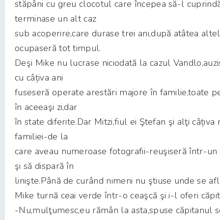
stăpâni cu greu clocotul care începea să-l cuprind
terminase un alt caz
sub acoperire,care durase trei ani,după atâtea altel
ocupaseră tot timpul.
Deşi Mike nu lucrase niciodată la cazul Vandlo,auz
cu câțiva ani
fuseseră operate arestări majore în familie,toate 
în aceeaşi zi,dar
în state diferite.Dar Mitzi,fiul ei Ştefan şi alţi câțiv
familiei-de la
care aveau numeroase fotografii-reuşiseră într-un 
şi să dispară în
linişte.Până de curând nimeni nu ştiuse unde se afl
Mike turnă ceai verde într-o ceaşcă şi i-l oferi căpit
-Nu,mulţumesc,eu rămân la asta,spuse căpitanul s