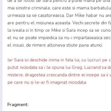
de a se folosi de Sara pentru a pune mana pe una 
mai sinistre criminale, care este si mama barbatulu
urmeaza sa se casatoreasca. Dar Mike habar nu are
are pentru el misiunea aceasta. Vechi secrete din fa
la iveala si in timp ce Mike si Sara incep sa se cun
el nu se poate impiedica sa nu-i impartaseasca se
el insusi, de nimeni altcineva stiute pana atunci.
Iar Sara isi deschide inima in fata lui, cu lucruri pe c
putut niciodata sa i le spuna lui Greg. Lucrand sa 
mistere, dragostea crescanda dintre ei incepe sa ii 
pe care nu si le-ar fi imaginat niciodata.
Fragment: