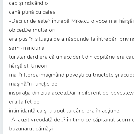
cap şi ridicând o
cană plină cu cafea.
-Deci unde este? întrebă Mike,cu o voce mai hârșâi
obicei.De multe ori
era pus în situaţia de a răspunde la întrebări privin
semi-minciuna
lui standard era că un accident din copilărie era ca
hârșâieli.Uneori
mai înflorea,imaginând poveşti cu triciclete şi acci
maşină,în funcţie de
inspiraţia din ziua aceea.Dar indiferent de poveste,
era la fel de
intimidantă ca şi trupul lui,când era în acţiune.
-Ai auzit vreodată de...? în timp ce căpitanul scorm
buzunarul cămăşii