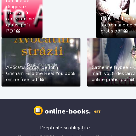
romane de
dragoste
(Descarcă
cartea online
Lady T și fermi
gratis .pdf)
lee romane de d
PDf 📖
gratis pdf 📖
Avocatul Străzii de John
Catherine Bybee - C
Grisham Find the Real You book
marți vol.5 descarcă 
online free .pdf 📖
online gratis .pdf 📖
online-books.
NET
Drepturile și obligațiile