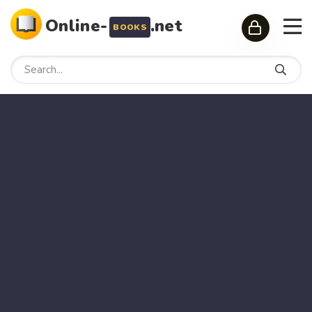
Online-
.net
BOOKS