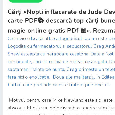
Cărți «Nopti inflacarate de Jude De
carte PDF📚 descarcă top cărți bun
magie online gratis PDf 📖». Rezumat
Ce-ai zice daca ai afla ca logodnicul tau nu este ci
Logodita cu fermecatorul si seducatorul Greg And
Shaw asteapta cu nerabdare casatoria. Data a fost fi
comandate, chiar si rochia de mireasa este gata. Dar
saptamani inainte de nunta, Greg primeste un telef
fara nici o explicatie. Doua zile mai tarziu, in Edil
barbat care pretinde ca este fratele prietenei ei.
Motivul pentru care Mike Newland este aici, este
abscons. El este un detectiv sub acoperire si misiu