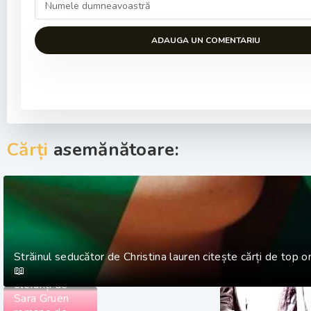
ADAUGA UN COMENTARIU
Cărți
asemănătoare:
Străinul seducător de Christina lauren citește cărți de top on
📖
Apă pentru
elefanți de
Sara Gruen