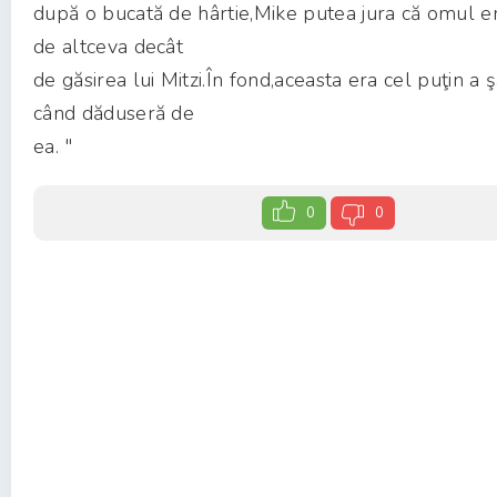
după o bucată de hârtie,Mike putea jura că omul e
de altceva decât
de găsirea lui Mitzi.În fond,aceasta era cel puţin a 
când dăduseră de
ea. "
0
0