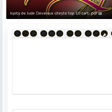
Ispita de Jude Deveraux citește top 10 carti .pdf 📖