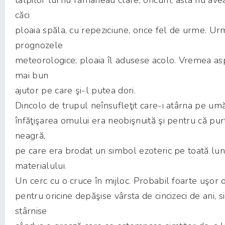
tălpilor lui nu rămâneau clare; oricum, asta nu ave
căci
ploaia spăla, cu repeziciune, orice fel de urme. Ur
prognozele
meteorologice; ploaia îl adusese acolo. Vremea as
mai bun
ajutor pe care şi-l putea dori.
Dincolo de trupul neînsufleţit care-i atârna pe umă
înfăţişarea omului era neobişnuită şi pentru că pur
neagră,
pe care era brodat un simbol ezoteric pe toată lu
materialului.
Un cerc cu o cruce în mijloc. Probabil foarte uşor
pentru oricine depăşise vârsta de cincizeci de ani, s
stârnise