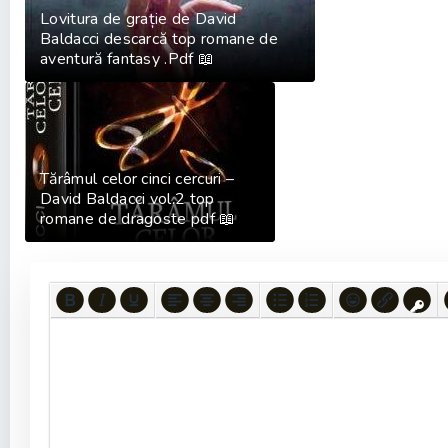
Lovitura de grație de David
Baldacci descarcă top romane de
aventură fantasy .Pdf 📖
Tărâmul celor cinci cercuri –
David Baldacci vol.2 top
romane de dragoste pdf 📖