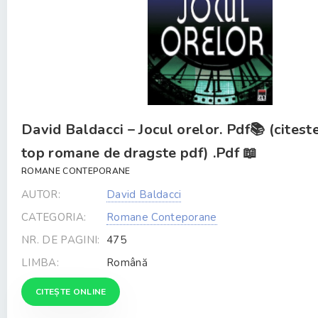
David Baldacci – Jocul orelor. Pdf📚 (citest
top romane de dragste pdf) .Pdf 📖
ROMANE CONTEPORANE
AUTOR:
David Baldacci
CATEGORIA:
Romane Conteporane
NR. DE PAGINI:
475
LIMBA:
Română
CITEȘTE ONLINE