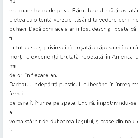
nu
era mare lucru de privit. Părul blond, mătăsos, atâ
pielea cu o tentă verzuie, lăsând la vedere ochii închi
puhavi. Dacă ochii aceia ar fi fost deschişi, poate că 
fi
putut desluşi privirea înfricoşată a răposatei îndur
morţii, o experienţă brutală, repetată, în America, d
mii
de ori în fiecare an.
Bărbatul îndepărtă plasticul, eliberând în întregim
femeii,
pe care îl întinse pe spate. Expiră, împotrivindu-s
a
voma stârnit de duhoarea leşului, şi trase din nou, 
în