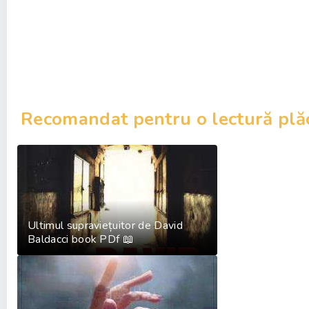
Recomandat pentru o lectură plă
Ultimul supraviețuitor de David
Baldacci book PDf 📖