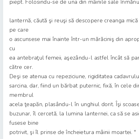
piept. Folosindu-se de una din mâinile sale înmănu
lanternă, căută şi reuşi să descopere creanga mică 
pe care
o ascunsese mai înainte într-un mărăciniş din apropi
cu
ea antebraţul femeii, aşezându-l astfel încât să pa
către cer.
Deşi se atenua cu repeziciune, rigiditatea cadavrulu
sarcina, dar, fiind un bărbat puternic, fixă, în cele d
membrul
acela ţeapăn, plasându-l în unghiul dorit. Îşi scoas
buzunar, îl cercetă, la lumina lanternei, ca să se as
fusese bine
potrivit, şi îl prinse de încheietura mâinii moartei. "