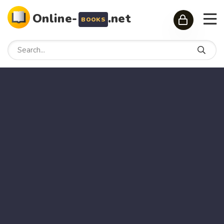
Online-
.net
BOOKS