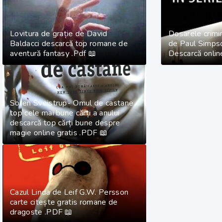
Lovitura de grație de David
Dosarele crimin
Baldacci descarcă top romane de
de Paul Simps
aventură fantasy .Pdf 📖
Descarcă online
Soren Sveistrup- Omul de castane
top cele mai bune cărți a anului
descarcă top cărți bune despre
magie online gratis .PDF 📖
Cazul Linda de Leif G.W. Persson
carte citește gratis romane de
dragoste .PDF 📖