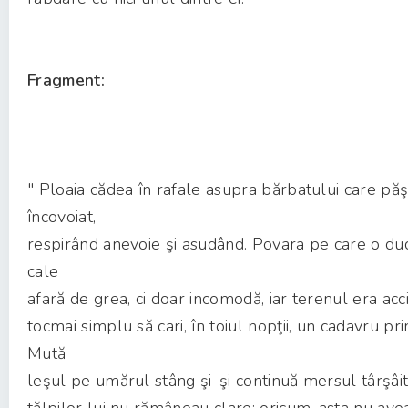
Fragment:
" Ploaia cădea în rafale asupra bărbatului care pă
încovoiat,
respirând anevoie şi asudând. Povara pe care o du
cale
afară de grea, ci doar incomodă, iar terenul era acc
tocmai simplu să cari, în toiul nopţii, un cadavru pr
Mută
leşul pe umărul stâng şi-şi continuă mersul târşâ