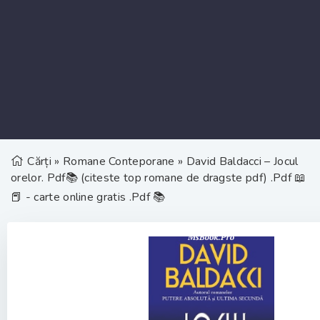
Cărți
»
Romane Conteporane
» David Baldacci – Jocul
orelor. Pdf📚 (citeste top romane de dragste pdf) .Pdf 📖
📕 - carte online gratis .Pdf 📚