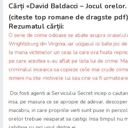
Cărți «David Baldacci – Jocul orelor
(citeste top romane de dragste pdf) 
Rezumatul cărții:
O serie de crime odioase se abate asupra oraselul
Wrightsburg din Virginia, iar ucigasul isi bate joc de
la mana victimelor un ceas la care ora fixata reprez
pe care acestea s-au aflat pe lista lui de crime. Ma
criminalul incearca sa copieze cele mai crude crime 
nimeni nu stie motivele lui sau cine va fi urmatoare
Doi fosti agenti ai Serviciului Secret incep o cautar
insa, pe masura ce se apropie de adevar, descope
macabru, in care propriile vieti sunt puse in pericol,
orelor trebuie neaparat sa castigi. Insa timpul nu 
rabdare cu nici unul dintre ei.