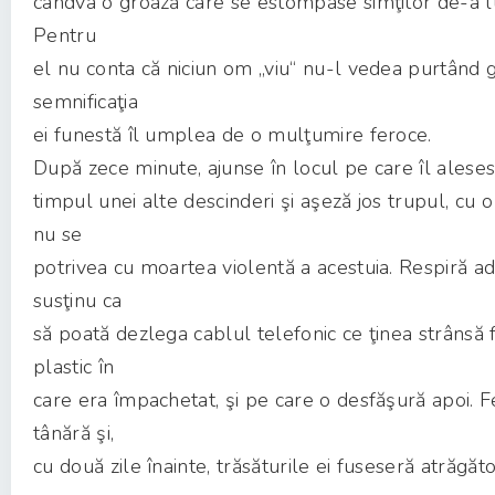
cândva o groază care se estompase simţitor de-a l
Pentru
el nu conta că niciun om „viu“ nu-l vedea purtând 
semnificaţia
ei funestă îl umplea de o mulţumire feroce.
După zece minute, ajunse în locul pe care îl alesese
timpul unei alte descinderi şi aşeză jos trupul, cu 
nu se
potrivea cu moartea violentă a acestuia. Respiră adâ
susţinu ca
să poată dezlega cablul telefonic ce ţinea strânsă 
plastic în
care era împachetat, şi pe care o desfăşură apoi. 
tânără şi,
cu două zile înainte, trăsăturile ei fuseseră atrăgă