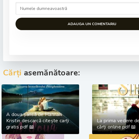
ADAUGA UN COMENTARIU
Cărți
asemănătoare:
A doua șansă de Hannah
Kristin descarcă citește carți
La prima vedere de
gratis pdf 📖
cărți online pdf 📖