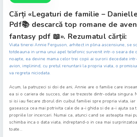
Cărți «Legaturi de familie – Danielle
Pdf📚 descarcă top romane de aven
fantasy pdf 📖». Rezumatul cărții:
Viata tinerei Annie Ferguson, arhitect in plina ascensiune, se 
totdeauna in urma unui apel telefonic survenit intr-o seara de 
noapte, ea devine mama celor trei copii ai surorii decedate int
avion, implinind, cu pretul renuntarii la propria viata, o promis
va regreta niciodata.
Acum, la patruzeci si doi de ani, Annie are o familie care insea
ea si o cariera de succes, dar se trezeste dintr-odata singura. 
si isi iau fiecare zborul din cuibul familiei spre propria viata, ia
gaseasca cea mai potrivita cale de a-i ghida si de a-i ajuta sa 
propriile lor incercari. Numai ca, atunci cand se asteapta mai pu
schimba inca o data viata, indreptand-o in cea mai surprinzatoar
toate...