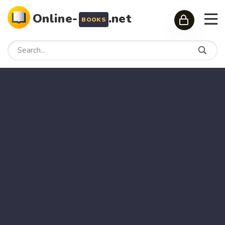
Online-
.net
BOOKS