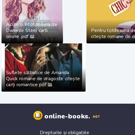
Acum și întotdeauna de
Danielle Steel carti
Pentru totdeauna de
online .pdf 📖
citește romane de d
Suflete sălbatice de Amanda
Quick romane de dragoste citește
carți romantice pdf 📖
online-books.
NET
Drepturile și obligațiile