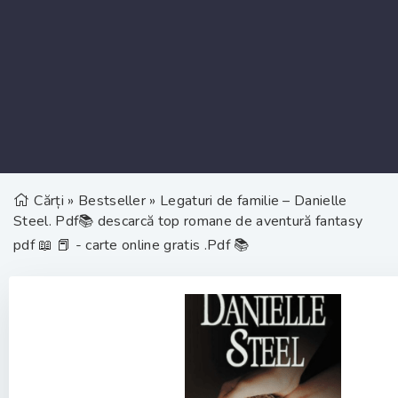
Cărți
»
Bestseller
» Legaturi de familie – Danielle
Steel. Pdf📚 descarcă top romane de aventură fantasy
pdf 📖 📕 - carte online gratis .Pdf 📚