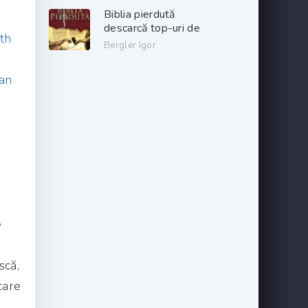
gratis .pdf 📖
Biblia pierdută
descarcă top-uri de
th
cărți online gratis
Bergler Igor
.PDF 📖
ian
l
e
scă,
care