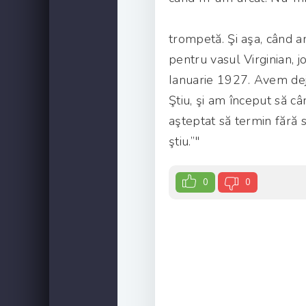
trompetă. Şi aşa, când a
pentru vasul Virginian, j
Ianuarie 1927. Avem deja
Ştiu, şi am început să câ
aşteptat să termin fără 
ştiu.”"
0
0