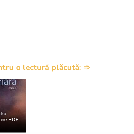
ru o lectură plăcută: ➾
dro
nline PDF