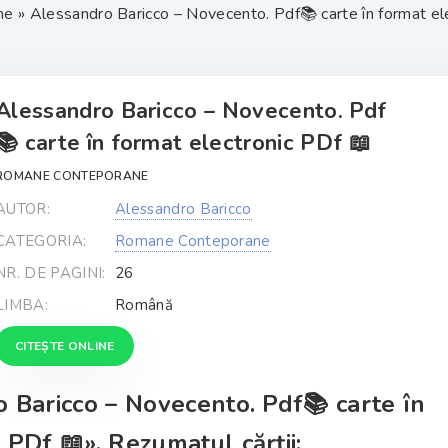
ne
» Alessandro Baricco – Novecento. Pdf📚 carte în format elec
Alessandro Baricco – Novecento. Pdf
📚 carte în format electronic PDf 📖
ROMANE CONTEPORANE
AUTOR:
Alessandro Baricco
CATEGORIA:
Romane Conteporane
NR. DE PAGINI:
26
LIMBA:
Română
CITEȘTE ONLINE
 Baricco – Novecento. Pdf📚 carte în
 PDf 📖». Rezumatul cărții: