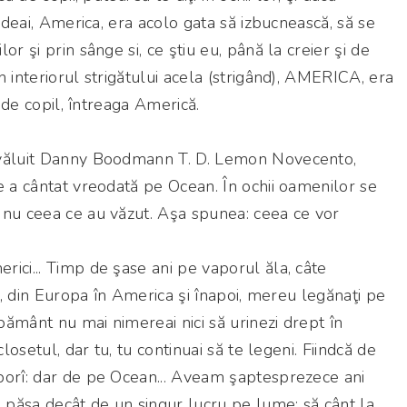
vedeai, America, era acolo gata să izbucnească, să se
or şi prin sânge si, ce ştiu eu, până la creier şi de
 interiorul strigătului acela (strigând), AMERICA, era
, de copil, întreaga Americă.
zvăluit Danny Boodmann T. D. Lemon Novecento,
e a cântat vreodată pe Ocean. În ochii oamenilor se
 nu ceea ce au văzut. Aşa spunea: ceea ce vor
ici... Timp de şase ani pe vaporul ăla, câte
an, din Europa în America şi înapoi, mereu legănaţi pe
ământ nu mai nimereai nici să urinezi drept în
closetul, dar tu, tu continuai să te legeni. Fiindcă de
borî: dar de pe Ocean... Aveam şaptesprezece ani
păsa decât de un singur lucru pe lume: să cânt la