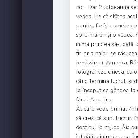
noi... Dar întotdeauna se 
vedea. Fie că stătea ac
punte... fie îşi sumetea p
spre mare... şi o vedea. 
inima prindea să-i bată c
fir-ar a naibii, se răsucea 
lentissimo): America. R
fotografieze cineva, cu o
când termina lucrul, şi d
la început se gândea la ce
făcut America.
Ăl care vede primul Amer
să crezi că sunt lucruri în
destinul la mijloc. Ăia 
întipărit dintotdeauna. Înc