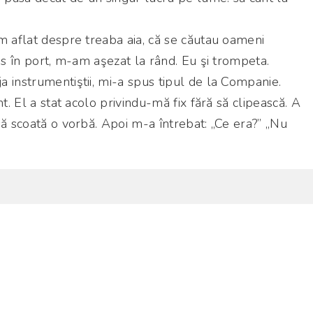
m aflat despre treaba aia, că se căutau oameni
os în port, m-am aşezat la rând. Eu şi trompeta.
 instrumentiştii, mi-a spus tipul de la Companie.
nt. El a stat acolo privindu-mă fix fără să clipească. A
să scoată o vorbă. Apoi m-a întrebat: „Ce era?” „Nu