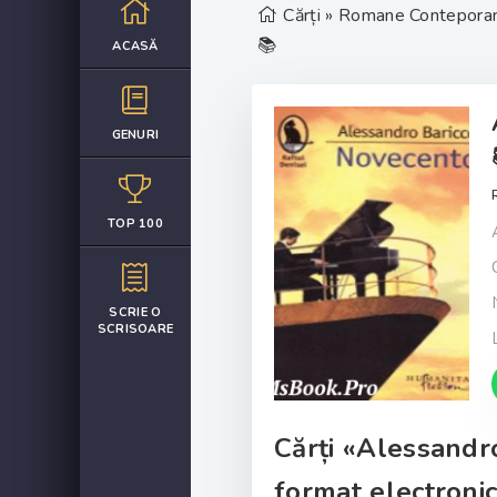
Cărți
»
Romane Contepora
📚
ACASĂ
GENURI
TOP 100
SCRIE O
SCRISOARE
Cărți «Alessandro
format electronic