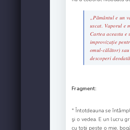
„Pământul e un va
uscat. Vaporul e m
Cartea aceasta e
improvizaţie pentr
omul-călător) sau 
descoperi deodată
Fragment:
" Întotdeauna se întâmpl
şi o vedea. E un lucru g
cu toţii peste o mie, bogăt