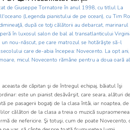
at de Giuseppe Tornatore în anul 1998, cu titlul La
ll'oceano (Legenda pianistului de pe ocean), cu Tim Ro
o dimineaţă, după ce toţi călătorii au debarcat, marinarul
ă în luxosul salon de bal al transatlanticului Virgin
 – un nou-născut, pe care matrozul se hotărăşte să-l
secolului care de-abia începea: Novecento. La opt ani,
oare, micul Novecento rămâne pentru a doua oară a
aceasta de căpitan şi de întregul echipaj, băiatul îşi
rdinar: este un pianist desăvârşit, care seara, alături d
ntă pe pasagerii bogaţi de la clasa întâi, iar noaptea, de
ililor călători de la clasa a treia o muzică supraomenea
rmă de nefericire. Şi totuşi, cum de poate Novecento, 
e pe vas, să cânte despre toată frumuseţea lumii.