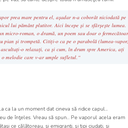
por prea mare pentru el, aşadar n-a coborât niciodată pe
icul lui pământ plutitor. Aici începe şi se sfârşeşte lumea.
 un micro-roman, o dramă, un poem sau doar o fermecătoa
u pian şi trompetă. Citiţi-o ca pe o parabolă (lumea-vapor
ascultaţi-o relaxaţi, ca şi cum, în drum spre America, aţi
 o melodie care v-ar umple sufletul.“
a ca la un moment dat cineva să ridice capul...
reu de înţeles. Vreau să spun... Pe vaporul acela eram
aşi ce călătoreau, şi emigranţi, şi tipi ciudaţi, şi