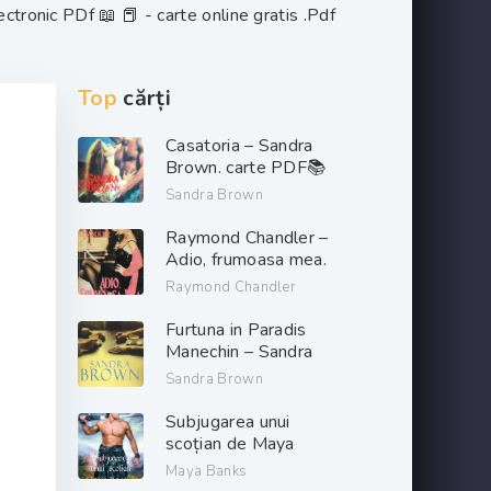
tronic PDf 📖 📕 - carte online gratis .Pdf
Top
cărți
Casatoria – Sandra
Brown. carte PDF📚
Sandra Brown
Raymond Chandler –
Adio, frumoasa mea.
PDF📚
Raymond Chandler
Furtuna in Paradis
Manechin – Sandra
Brown. PDF📚
Sandra Brown
Subjugarea unui
scoțian de Maya
Banks descarcă carți
Maya Banks
de dragoste online