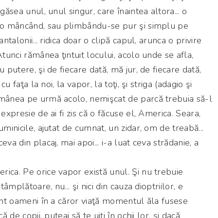
găsea unul, unul singur, care înaintea altora... o
olo mâncând, sau plimbându-se pur şi simplu pe
antalonii... ridica doar o clipă capul, arunca o privire
Atunci rămânea ţintuit locului, acolo unde se afla,
u putere, şi de fiecare dată, mă jur, de fiecare dată,
cu faţa la noi, la vapor, la toţi, şi striga (adagio şi
ămânea pe urmă acolo, nemişcat de parcă trebuia să-l
 expresie de ai fi zis că o făcuse el, America. Seara,
uminicile, ajutat de cumnat, un zidar, om de treabă...
va din placaj, mai apoi... i-a luat ceva strădanie, a
ica. Pe orice vapor există unul. Şi nu trebuie
tâmplătoare, nu... şi nici din cauza dioptriilor, e
sunt oameni în a căror viaţă momentul ăla fusese
ă de copii, puteai să te uiţi în ochii lor, şi dacă