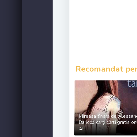
Recomandat pent
Mireasa tînără de Alessan
Baricco cărți cărți gratis o
📖