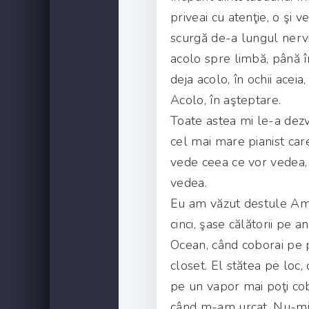
priveai cu atenţie, o şi 
scurgă de-a lungul nervil
acolo spre limbă, până în
deja acolo, în ochii aceia
Acolo, în aşteptare.
Toate astea mi le-a de
cel mai mare pianist car
vede ceea ce vor vedea,
vedea.
Eu am văzut destule Amer
cinci, şase călătorii pe 
Ocean, când coborai pe p
closet. El stătea pe loc, 
pe un vapor mai poţi co
când m-am urcat. Nu-mi 