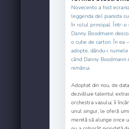
Novecento a fost ecraniz
leggenda del pianista su
în rolul principal. Într-
Danny Boodmann descoper
o cutie de carton. În ea
adopte, dându-i numele 
când Danny Boodmann m
nimănui.
Adoptat din nou, de data 
dezvăluie talentul extrao
orchestra vasului, îi încâ
unul singur, le oferă um
menită să alunge orice u
nu a coborât niciodată d