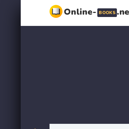
Online-
.n
BOOKS