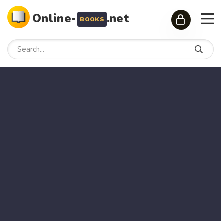
Online-
.net
BOOKS