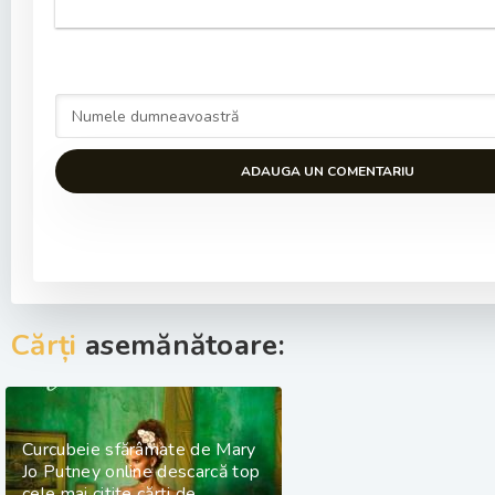
ADAUGA UN COMENTARIU
Cărți
asemănătoare:
Curcubeie sfărâmate de Mary
Jo Putney online descarcă top
cele mai citite cărți de