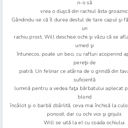
n-o să
vrea o duşcă din rachiul ăsta groaznic
Gândindu-se că îl durea destul de tare capul şi f
un
rachiu prost, Will deschise ochii şi văzu că se afl
umed şi
întunecos, poate un beci, cu rafturi acoperind a
pereţii de
piatră. Un felinar ce atârna de o grindă din ta
suficientă
lumină pentru a vedea faţa bărbatului aplecat p
blond
încâlcit şi o barbă zbârlită, ceva mai închisă la cul
ponosit, dar cu ochi vioi şi grijulii.
Will se uită la el cu coada ochiului.