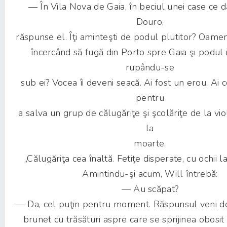
— În Vila Nova de Gaia, în beciul unei case ce d
Douro,
răspunse el. Îţi aminteşti de podul plutitor? Oame
încercând să fugă din Porto spre Gaia şi podul
rupându-se
sub ei? Vocea îi deveni seacă. Ai fost un erou. Ai 
pentru
a salva un grup de călugăriţe şi şcolăriţe de la viol
la
moarte.
„Călugăriţa cea înaltă. Fetiţe disperate, cu ochii la
Amintindu-şi acum, Will întrebă:
— Au scăpat?
— Da, cel puţin pentru moment. Răspunsul veni d
brunet cu trăsături aspre care se sprijinea obosi