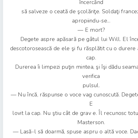
încercând
să salveze o ceată de şcolăriţe. Soldaţi francez
apropiindu-se...
— E mort?
Degete aspre apăsară pe gâtul lui Will. El înc
descotorosească de ele şi fu răsplătit cu o durere
cap.
Durerea îi limpezi puţin mintea, şi îşi dădu seama
verifica
pulsul.
— Nu încă, răspunse o voce vag cunoscută. Degete
E
lovit la cap. Nu ştiu cât de grav e. Îl recunosc tot
Masterson.
— Lasă-l să doarmă, spuse aspru o altă voce. Dac