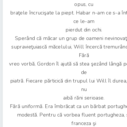
opus, cu
braţele încrucişate la piept. Habar n-am ce s-a î
ce le-am
pierdut din ochi.
Sperând că măcar un grup de oameni nevinovaţi
supravieţuiască măcelului, Will încercă tremurând 
Fără
vreo vorbă, Gordon îl ajută să stea şezând lângă
de
piatră. Fiecare părticică din trupul lui Will îl dure
nu
aibă răni serioase.
Fără uniformă. Era îmbrăcat ca un bărbat portughe
modestă. Pentru că vorbea fluent portugheza, 
franceza şi