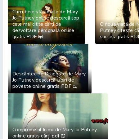
Curcubeie sfărâmate de Mary
Jo Putney online descarcă top
cele mai citite cărți de
O nouă viață de 
dezvoltare personală online
Putney citește că
gratis PDF 📖
succes gratis PDf
Descântec de Dragoste de Mary
Jo Putney descarcă iubiri de
poveste online gratis PDF 📖
Compromisul Inimii de Mary Jo Putney
online gratis cărți pdf 📖