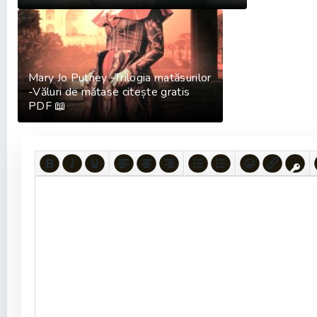
Mary Jo Putney -Trilogia matăsurilor
-Văluri de mătase citește gratis
PDF 📖