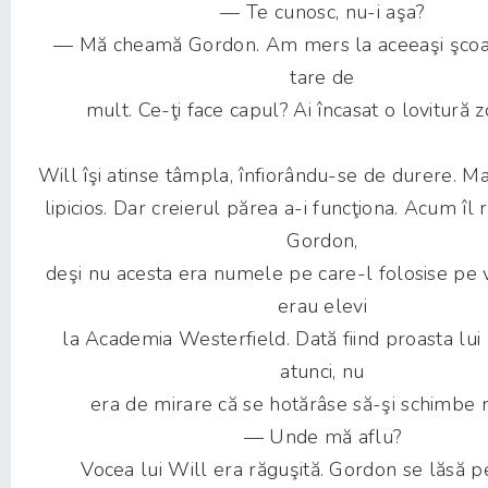
— Te cunosc, nu-i aşa?
— Mă cheamă Gordon. Am mers la aceeaşi şcoal
tare de
mult. Ce-ţi face capul? Ai încasat o lovitură 
Will îşi atinse tâmpla, înfiorându-se de durere. Ma
lipicios. Dar creierul părea a-i funcţiona. Acum îl
Gordon,
deşi nu acesta era numele pe care-l folosise pe
erau elevi
la Academia Westerfield. Dată fiind proasta lui
atunci, nu
era de mirare că se hotărâse să-şi schimbe
— Unde mă aflu?
Vocea lui Will era răguşită. Gordon se lăsă pe