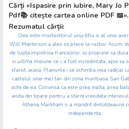
Cărți «Ispasire prin iubire, Mary Jo 
Pdf📚 citește cartea online PDF 📖».
Rezumatul cărții:
Desi este mostenitorul unui titlu si al unei aver
Will Masterson a ales sa plece la razboi. Acum, du
de lupta impotriva francezilor, isi propune sa duca 
si ultima misiune ce i-a fost incredintata, apoi sa s
sfarsit, acasa. Planurile i se schimba insa radical 
castelul unei mici tari din zona muntoasa, San Gabr
ochii de ea. Convinsa ca este prea inalta, prea bat
iesita din tipare pentru a starni vreodata interesu
Athena Markham s-a mandrit dintotdeauna cu 
independenta.