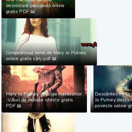
dezvoltare personală online
gratis PDF 📖
Compromisul Inimii de Mary Jo Putney
online gratis cărți pdf 📖
Mary Jo Putney -Trilogia matăsurilor
Descântec de Dr
-Văluri de mătase citește gratis
Jo Putney descarc
PDF 📖
poveste online g