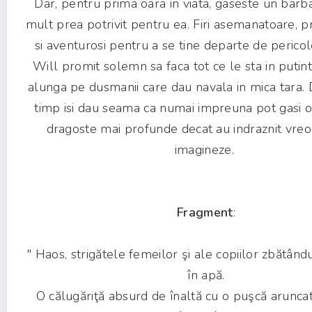
Dar, pentru prima oara in viata, gaseste un barb
mult prea potrivit pentru ea. Firi asemanatoare, p
si aventurosi pentru a se tine departe de pericol
Will promit solemn sa faca tot ce le sta in putin
alunga pe dusmanii care dau navala in mica tara. D
timp isi dau seama ca numai impreuna pot gasi o f
dragoste mai profunde decat au indraznit vreod
imagineze.
Fragment
:
" Haos, strigătele femeilor şi ale copiilor zbătând
în apă.
O călugăriţă absurd de înaltă cu o puşcă arunca