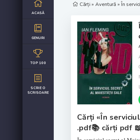
Cărți
»
Aventură
» În servic
ACASĂ
GENURI
TOP 100
SCRIE O
SCRISOARE
Cărți «În serviciu
.pdf📚 cărți pdf 
În serviciul secret al Ma