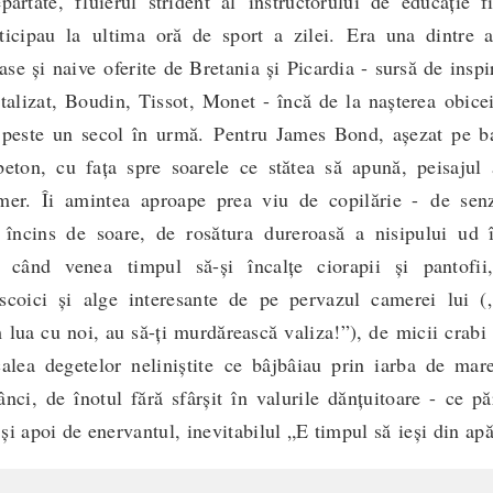
ărtate, fluierul strident al instructorului de educaţie fi
ticipau la ultima oră de sport a zilei. Era una dintre a
se şi naive oferite de Bretania şi Picardia - sursă de inspi
talizat, Boudin, Tissot, Monet - încă de la naşterea obice
u peste un secol în urmă. Pentru James Bond, aşezat pe b
eton, cu faţa spre soarele ce stătea să apună, peisajul 
mer. Îi amintea aproape prea viu de copilărie - de senz
n, încins de soare, de rosătura dureroasă a nisipului ud î
e când venea timpul să-şi încalţe ciorapii şi pantofii
scoici şi alge interesante de pe pervazul camerei lui (
ua cu noi, au să-ţi murdărească valiza!”), de micii crabi
alea degetelor neliniştite ce bâjbâiau prin iarba de mare
ânci, de înotul fără sfârşit în valurile dănţuitoare - ce p
şi apoi de enervantul, inevitabilul „E timpul să
ieşi din apă