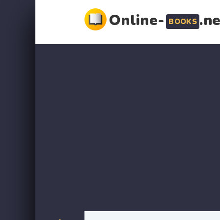
Online-
.n
BOOKS