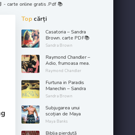
 - carte online gratis .Pdf 📚
Top
cărți
Casatoria – Sandra
Brown. carte PDF📚
Sandra Brown
Raymond Chandler –
Adio, frumoasa mea.
PDF📚
Raymond Chandler
Furtuna in Paradis
Manechin – Sandra
Brown. PDF📚
Sandra Brown
Subjugarea unui
ng
scoțian de Maya
Banks descarcă carți
Maya Banks
de dragoste online
gratis .pdf 📖
Biblia pierdută