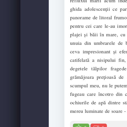
refluxul mării acum îndep
ghida adolescenţii ce par
panorame de litoral frumoa
pentru cei care le-au imor
plajei şi băii în mare, c
unuia din umbrarele de b
ceva impresionant şi efe
catifelată a nisipului fi
degetele tălpilor fraged
grămăjoara preţioasă de 
scumpul meu, nu le putem l
fugeau care încotro din c
ochiurile de apă dintre st
mereu luminate de soare - 