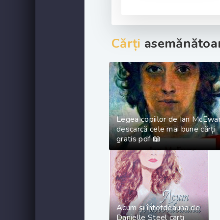
Cărți
asemănătoar
Legea copiilor de Ian McEwa
descarcă cele mai bune cărți
gratis pdf 📖
Acum și întotdeauna de
Danielle Steel carti