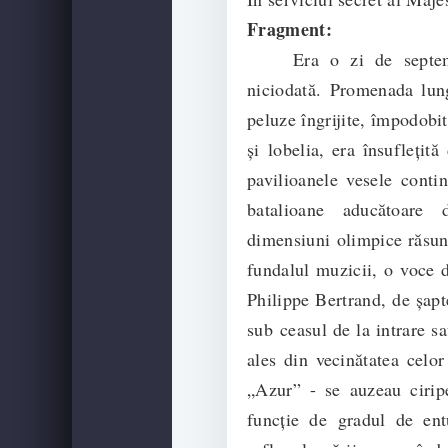
Fragment:
Era o zi de septembr
niciodată. Promenada lung
peluze îngrijite, împodobit
şi lobelia, era însufleţit
pavilioanele vesele contin
batalioane aducătoare
dimensiuni olimpice răsuna
fundalul muzicii, o voce d
Philippe Bertrand, de şapt
sub ceasul de la intrare s
ales din vecinătatea celor
„Azur” - se auzeau ciripe
funcţie de gradul de ent