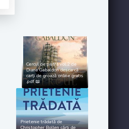
Cercul de piatră vol.2 de
Diana Gabaldon descarcă
carți de groază online gratis
.pdf 📖
Prietenie trădată de
Christopher Bollen cărți de