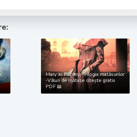
e:
n
Mary Jo Putney -Trilogia matăsurilor
-Văluri de mătase citește gratis
PDF 📖