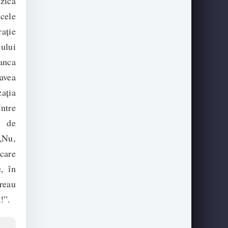
zică
cele
raţie
iului
anca
avea
aţia
ntre
, de
„Nu,
 care
, în
ăreau
!”.