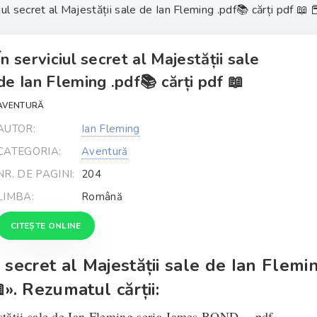
iul secret al Majestății sale de Ian Fleming .pdf📚 cărți pdf 📖 
În serviciul secret al Majestății sale
de Ian Fleming .pdf📚 cărți pdf 📖
AVENTURĂ
AUTOR:
Ian Fleming
CATEGORIA:
Aventură
NR. DE PAGINI:
204
LIMBA:
Română
CITEȘTE ONLINE
l secret al Majestății sale de Ian Flemi
». Rezumatul cărții:
jestății sale de Ian Fleming seria James BOND .pdf