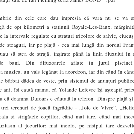
ie din cele care dau impresia că vara nu
se va sf
ă de opt kilometri a staţiunii Royale-Les-Eaux, mărginit
e la intervale regulate cu straturi tricolore de salvie, ciucu
ă de steaguri, iar pe plajă - cea mai lungă din nordul Fran
uau să stea de strajă, înşirate până la linia fluxului în
 de bani. Din difuzoarele aflate în jurul piscine
 muzica, un vals legănat la acordeon, iar din când în cân
e bărbat dădea de veste, prin sistemul de anunţuri public
e ani, îşi caută mama, că Yolande Lefevre îşi aşteaptă prie
au că doamna Dufours e căutată la telefon. Dinspre plajă ş
 trei terenuri de joacă îngrădite - „Joie de Vivre”, „Heli
ala şi strigătele copiilor, când mai tare, când mai încet
uziasm al jocurilor; mai încolo, pe nisipul tare dezveli