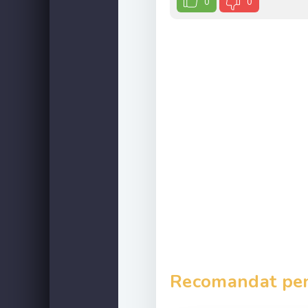
0
0
Recomandat pent