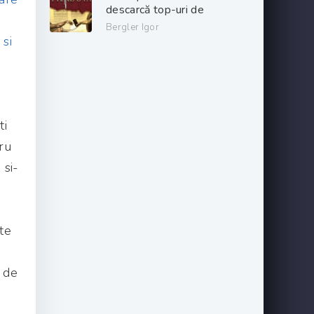
descarcă top-uri de
cărți online gratis
Bergler Igor
.PDF 📖
 si
ti
ru
 si-
te
i de