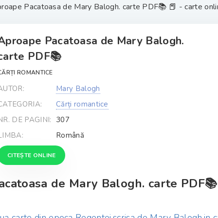
roape Pacatoasa de Mary Balogh. carte PDF📚 📕 - carte onlin
Aproape Pacatoasa de Mary Balogh.
carte PDF📚
CĂRȚI ROMANTICE
AUTOR:
Mary Balogh
CATEGORIA:
Cărți romantice
NR. DE PAGINI:
307
LIMBA:
Română
CITEȘTE ONLINE
acatoasa de Mary Balogh. carte PDF📚
a carte din epoca Regentei,scrisa de Mary Balogh,in c