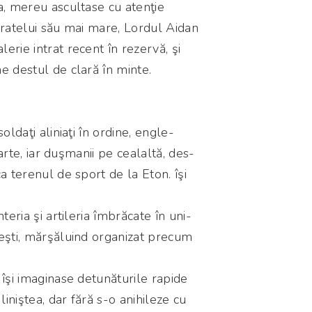
a, mereu ascultase cu atenţie
fratelui său mai mare, Lordul Aidan
erie intrat recent în rezervă, şi
e destul de clară în minte.
oldaţi aliniaţi în ordine, engle-
 parte, iar duşmanii pe cealaltă, des-
a terenul de sport de la Eton. îşi
teria şi artileria îmbrăcate în uni-
eşti, mărşăluind organizat precum
 îşi imaginase detunăturile rapide
iniştea, dar fără s-o anihileze cu