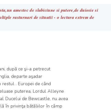
nta,un amestec de slabiciune si putere,de duiosie si
ltiple rasturnari de situatii - o lectura extrem de
 ani, după ce şi-a petrecut
nglia, departe aşadar
în restul . Europei de când
luase puterea, Lordul Alleyne
 al Ducelui de Bewcastle, nu avea
ă în privinţa bătăliilor în câmp