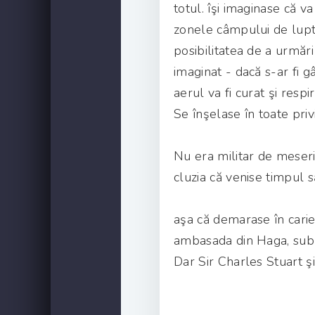
totul. îşi imaginase că 
zonele câmpului de luptă 
posibilitatea de a urmări
imaginat - dacă s-ar fi g
aerul va fi curat şi respir
Se înşelase în toate priv
Nu era militar de meser
cluzia că venise timpul s
aşa că demarase în carie
ambasada din Haga, sub p
Dar Sir Charles Stuart şi