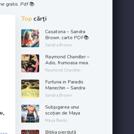
e gratis .Pdf 📚
Top
cărți
Casatoria – Sandra
Brown. carte PDF📚
Sandra Brown
Raymond Chandler –
Adio, frumoasa mea.
PDF📚
Raymond Chandler
Furtuna in Paradis
Manechin – Sandra
Brown. PDF📚
Sandra Brown
Subjugarea unui
».
scoțian de Maya
Banks descarcă carți
Maya Banks
de dragoste online
gratis .pdf 📖
Biblia pierdută
are