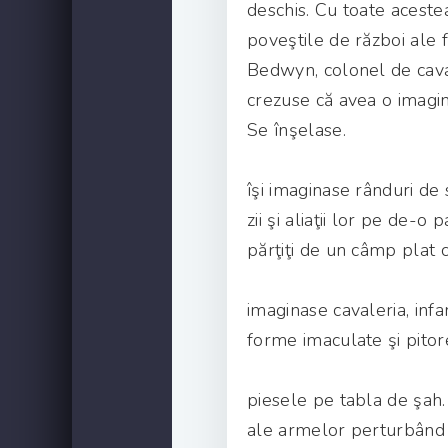
deschis. Cu toate aceste
poveştile de război ale 
Bedwyn, colonel de caval
crezuse că avea o imagin
Se înşelase.
îşi imaginase rânduri de s
zii şi aliaţii lor pe de-o
părţiţi de un câmp plat c
imaginase cavaleria, infan
forme imaculate şi pitor
piesele pe tabla de şah.
ale armelor perturbând l