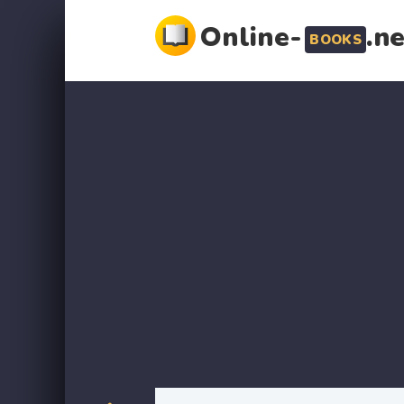
Online-
.n
BOOKS