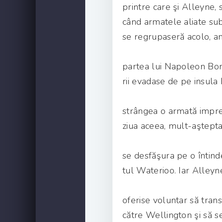
printre care şi Alleyne,
când armatele aliate s
se regrupaseră acolo, a
partea lui Napoleon Bon
rii evadase de pe insula
strângea o armată impres
ziua aceea, mult-aştepta
se desfăşura pe o întind
tul Waterioo. Iar Alleyn
oferise voluntar să trans
către Wellington şi să s