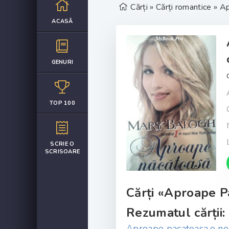
Cărți
»
Cărți romantice
» Ap
ACASĂ
GENURI
TOP 100
SCRIE O
SCRISOARE
Cărți «Aproape P
Rezumatul cărții:
Aproape pacatoasa,o nou