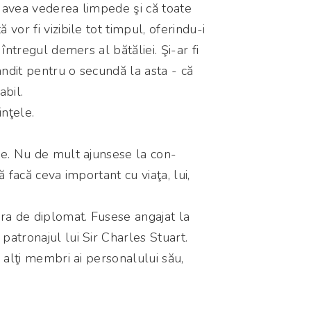
va avea vederea limpede şi că toate
vor fi vizibile tot timpul, oferindu-i
 întregul demers al bătăliei. Şi-ar fi
ândit pentru o secundă la asta - că
abil.
inţele.
ie. Nu de mult ajunsese la con-
ă facă ceva important cu viaţa, lui,
ra de diplomat. Fusese angajat la
atronajul lui Sir Charles Stuart.
 alţi membri ai personalului său,