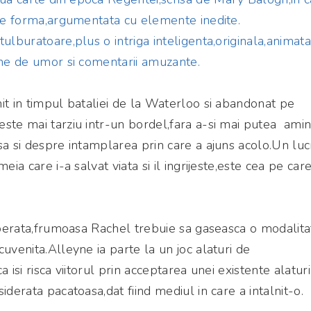
 de forma,argumentata cu elemente inedite.
ulburatoare,plus o intriga inteligenta,originala,animata
ine de umor si comentarii amuzante.
t in timpul bataliei de la Waterloo si abandonat pe
ste mai tarziu intr-un bordel,fara a-si mai putea amin
sa si despre intamplarea prin care a ajuns acolo.Un luc
eia care i-a salvat viata si il ingrijeste,este cea pe care
isperata,frumoasa Rachel trebuie sa gaseasca o modalita
uvenita.Alleyne ia parte la un joc alaturi de
a isi risca viitorul prin acceptarea unei existente alatur
iderata pacatoasa,dat fiind mediul in care a intalnit-o.