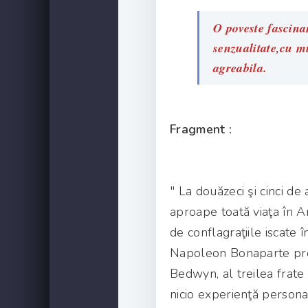
O poveste fascina
senzualitate,cu mu
agreabila.
Fragment :
" La douăzeci şi cinci de
aproape toată viaţa în A
de conflagraţiile iscate 
Napoleon Bonaparte pre
Bedwyn, al treilea frate
nicio experienţă personal