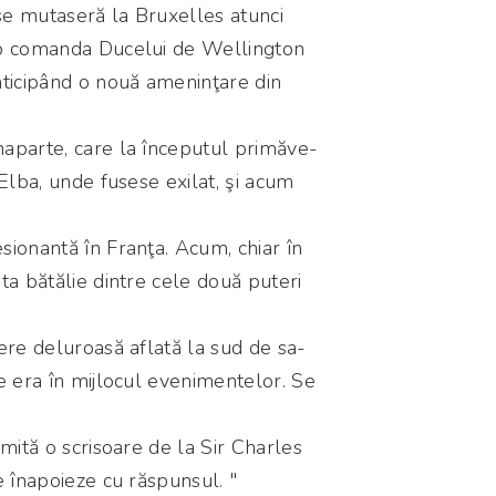
 se mutaseră la Bruxelles atunci
ub comanda Ducelui de Wellington
nticipând o nouă ameninţare din
aparte, care la începutul primăve-
 Elba, unde fusese exilat, şi acum
ionantă în Franţa. Acum, chiar în
ta bătălie dintre cele două puteri
ere deluroasă aflată la sud de sa-
e era în mijlocul evenimentelor. Se
mită o scrisoare de la Sir Charles
e înapoieze cu răspunsul. "