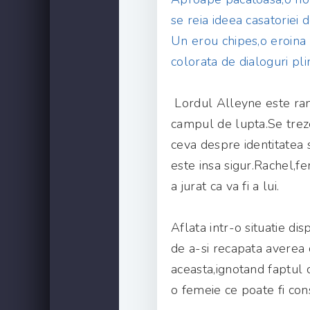
se reia ideea casatoriei
Un erou chipes,o eroina t
colorata de dialoguri pl
Lordul Alleyne este rani
campul de lupta.Se treze
ceva despre identitatea 
este insa sigur.Rachel,fem
a jurat ca va fi a lui.
Aflata intr-o situatie d
de a-si recapata averea c
aceasta,ignotand faptul c
o femeie ce poate fi cons