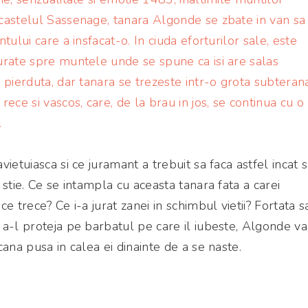
castelul Sassenage, tanara Algonde se zbate in van sa
tului care a insfacat-o. In ciuda eforturilor sale, este
urate spre muntele unde se spune ca isi are salas
 pierduta, dar tanara se trezeste intr-o grota subterana
ece si vascos, care, de la brau in jos, se continua cu o
.
ietuiasca si ce juramant a trebuit sa faca astfel incat 
stie. Ce se intampla cu aceasta tanara fata a carei
e trece? Ce i-a jurat zanei in schimbul vietii? Fortata s
a-l proteja pe barbatul pe care il iubeste, Algonde va
ana pusa in calea ei dinainte de a se naste.