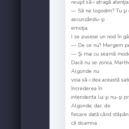
reuşit să-i atragă atenţia
— Să ne logodim? Tu şi cu
ascunzându-şi
emoţia.
I se pusese un nod în gât,
— De ce nu? Mergem pe ci
— Şi mai cu seamă mode
Dacă nu se zorea, Marthe
Algonde nu
voia să-i dea această sa
încrederea în
intendenta lui şi nu-şi 
Algonde, dar, de
fiecare dată când stăpâni
că doamna