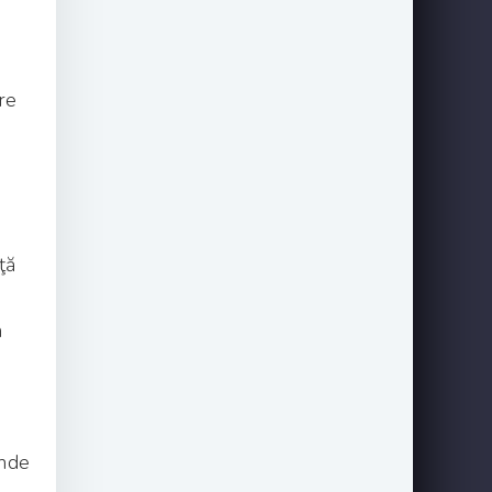
re
ţă
n
onde