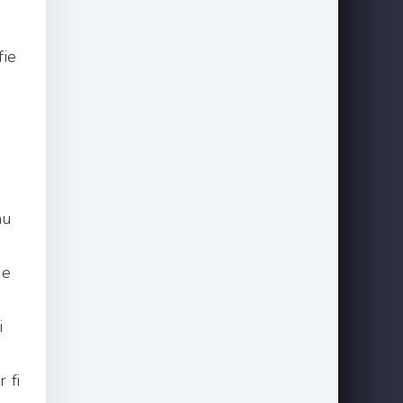
fie
nu
de
i
 fi