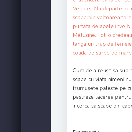
Vercors. Nu departe de 
scape din valtoarea toren
purtata de apele involb
Mélusine. Toti o credeau
langa un trup de femeie r
coada de sarpe de mare
Cum de a reusit sa suprav
scape cu viata nimeni nu 
frumusete paleste pe zi c
pastreze tacerea pentru 
incerca sa scape din capc