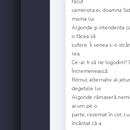
făcut
camerista ei, doamna Sid
mama lui
Algonde şi intendenta ca
o făcea să
sufere. Îi venea s-o strâ
rea.
Ce-ar fi să ne logodim? 
încremenească.
Ritmul alternativ al jet
degetele lui
Algonde rămaseră nemişc
acum pe o
parte, rezemat în cot, cu 
încântat că a