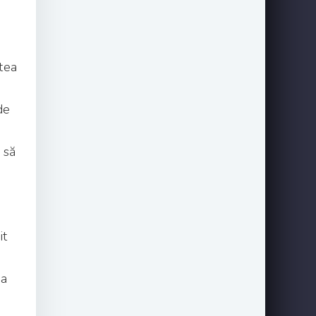
tea
de
 să
it
ea