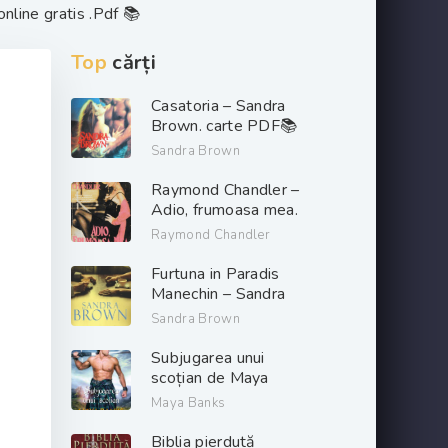
online gratis .Pdf 📚
Top
cărți
Casatoria – Sandra
Brown. carte PDF📚
Sandra Brown
Raymond Chandler –
Adio, frumoasa mea.
PDF📚
Raymond Chandler
Furtuna in Paradis
Manechin – Sandra
Brown. PDF📚
Sandra Brown
Subjugarea unui
scoțian de Maya
Banks descarcă carți
Maya Banks
de dragoste online
gratis .pdf 📖
Biblia pierdută