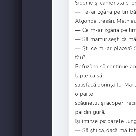
Sidonie şi camerista ei e
— Te-ar zgâria pe limbă,
Algonde tresări. Mathieu
— Ce m-ar zgâria pe lim
— Să mărturiseşti că mă 
— Ştii ce mi-ar plăcea? S
tău?
Refuzând să continue ac
lapte ca să
satisfacă dorinţa lui Ma
o parte
scăunelul şi acoperi rec
pai din gură,
îşi întinse picioarele lung
— Să ştii că, dacă mă tot