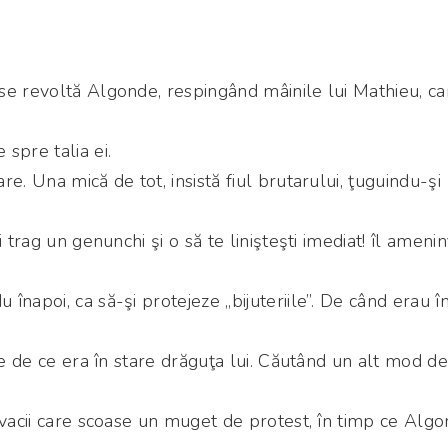
se revoltă Algonde, respingând mâinile lui Mathieu, ca
spre talia ei.
e. Una mică de tot, insistă fiul brutarului, ţuguindu-şi
 trag un genunchi şi o să te linişteşti imediat! îl amenin
napoi, ca să-şi protejeze „bijuteriile”. De când erau î
ne de ce era în stare drăguţa lui. Căutând un alt mod de
 vacii care scoase un muget de protest, în timp ce Alg