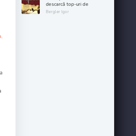
descarcă top-uri de
cărți online gratis
Bergler Igor
.PDF 📖
,
sa
a