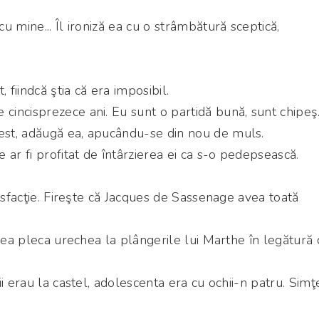
.
 mine... Îl ironiză ea cu o strâmbătură sceptică,
 fiindcă ştia că era imposibil.
ncisprezece ani. Eu sunt o partidă bună, sunt chipeş..
st, adăugă ea, apucându-se din nou de muls.
 ar fi profitat de întârzierea ei ca s-o pedepsească.
tisfacţie. Fireşte că Jacques de Sassenage avea toată
prea pleca urechea la plângerile lui Marthe în legătură 
i erau la castel, adolescenta era cu ochii-n patru. Simţ