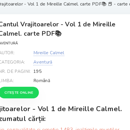
rajitoarelor - Vol 1 de Mireille Calmel. carte PDF📚 📕 - carte 
Cantul Vrajitoarelor - Vol 1 de Mireille
Calmel. carte PDF📚
AVENTURĂ
AUTOR:
Mireille Calmel
CATEGORIA:
Aventură
NR. DE PAGINI:
195
LIMBA:
Română
CITEȘTE ONLINE
jitoarelor - Vol 1 de Mireille Calmel.
umatul cărții:
ie, senzualitate si emotie 1483, inaltimile muntilor