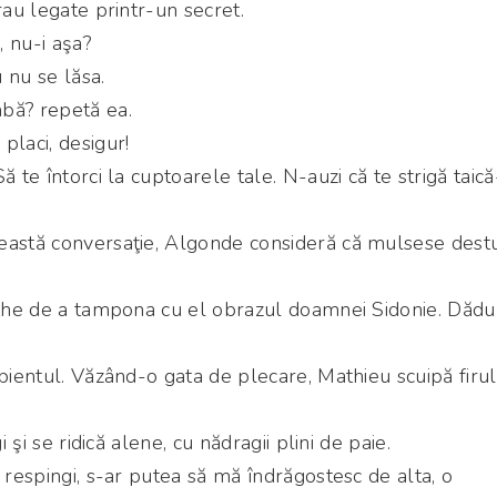
rau legate printr-un secret.
 nu-i aşa?
 nu se lăsa.
bă? repetă ea.
placi, desigur!
ă te întorci la cuptoarele tale. N-auzi că te strigă taică
eastă conversaţie, Algonde consideră că mulsese dest
rthe de a tampona cu el obrazul doamnei Sidonie. Dădu
ipientul. Văzând-o gata de plecare, Mathieu scuipă firu
i şi se ridică alene, cu nădragii plini de paie.
 respingi, s-ar putea să mă îndrăgostesc de alta, o