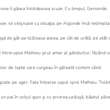
onie îi găsea întotdeauna scuze. Cu timpul, Gersende,
sei, se obişnuise cu situaţia; pe Algonde însă nedrepta
ngă de gât pe ticăloasa aceea, pe cât de urâtă, pe atât 
îi întrerupse Mathieu şirul amar al gândurilor, făcând-o
urilor de lapte care curgeau în găleată conteni când
ate pe uger. Fata întoarse capul spre Mathieu. Tolăn
un pai în colţul gurii şi cu privirea jucăuşă, băiatul păr