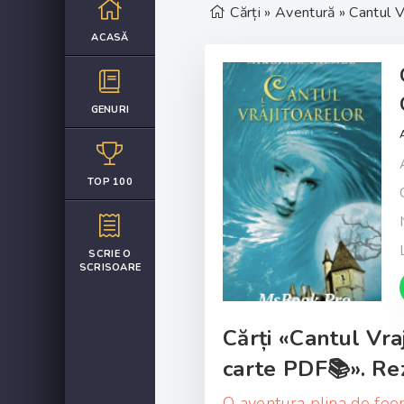
Cărți
»
Aventură
» Cantul V
ACASĂ
GENURI
TOP 100
SCRIE O
SCRISOARE
Cărți «Cantul Vra
carte PDF📚». Rez
O aventura plina de feer