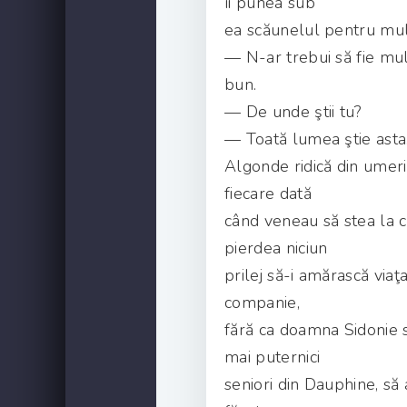
îi punea sub
ea scăunelul pentru mul
— N-ar trebui să fie mul
bun.
— De unde ştii tu?
— Toată lumea ştie asta.
Algonde ridică din umeri
fiecare dată
când veneau să stea la ca
pierdea niciun
prilej să-i amărască via
companie,
fără ca doamna Sidonie s
mai puternici
seniori din Dauphine, să 