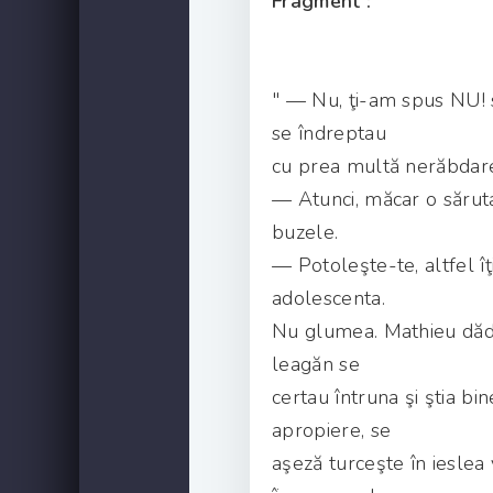
Fragment :
" — Nu, ţi-am spus NU! 
se îndreptau
cu prea multă nerăbdare 
— Atunci, măcar o sărutar
buzele.
— Potoleşte-te, altfel îţi
adolescenta.
Nu glumea. Mathieu dădu î
leagăn se
certau întruna şi ştia bi
apropiere, se
aşeză turceşte în ieslea