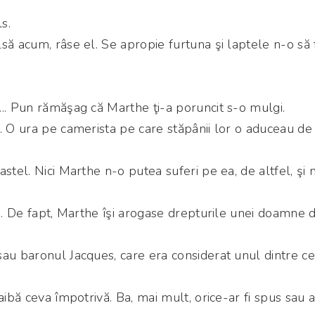
s.
să acum, râse el. Se apropie furtuna şi laptele n-o să 
.. Pun rămăşag că Marthe ţi-a poruncit s-o mulgi.
. O ura pe camerista pe care stăpânii lor o aduceau de
stel. Nici Marthe n-o putea suferi pe ea, de altfel, şi 
ţa. De fapt, Marthe îşi arogase drepturile unei doamne 
au baronul Jacques, care era considerat unul dintre ce
aibă ceva împotrivă. Ba, mai mult, orice-ar fi spus sau ar