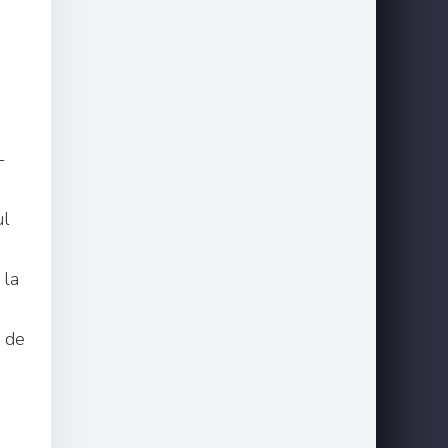
-
ul
 la
l de