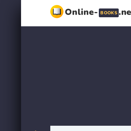
Online-
.n
BOOKS