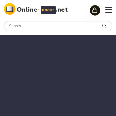
Online-
.net
BOOKS