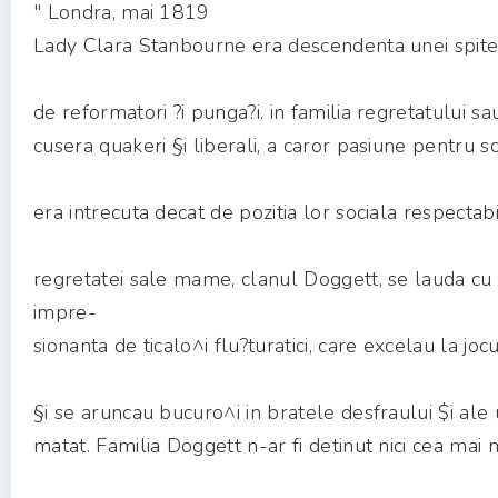
" Londra, mai 1819
Lady Clara Stanbourne era descendenta unei spite
de reformatori ?i punga?i. in familia regretatului sa
cusera quakeri §i liberali, a caror pasiune pentru 
era intrecuta decat de pozitia lor sociala respectabi
regretatei sale mame, clanul Doggett, se lauda cu
impre-
sionanta de ticalo^i flu?turatici, care excelau la joc
§i se aruncau bucuro^i in bratele desfraului $i ale 
matat. Familia Doggett n-ar fi detinut nici cea mai