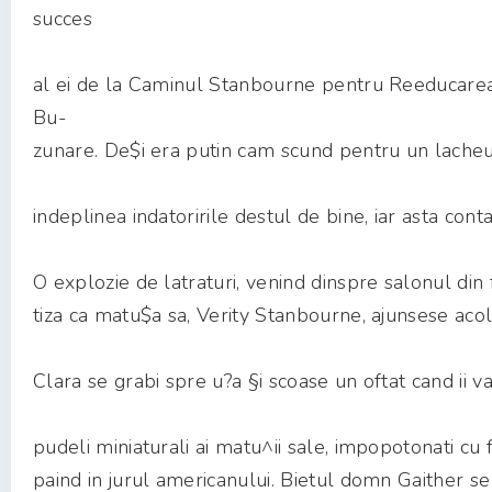
succes
al ei de la Caminul Stanbourne pentru Reeducarea
Bu-
zunare. De$i era putin cam scund pentru un lacheu 
indeplinea indatoririle destul de bine, iar asta cont
O explozie de latraturi, venind dinspre salonul din 
tiza ca matu$a sa, Verity Stanbourne, ajunsese acolo
Clara se grabi spre u?a §i scoase un oftat cand ii va
pudeli miniaturali ai matu^ii sale, impopotonati cu f
paind in jurul americanului. Bietul domn Gaither se