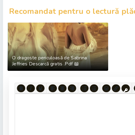
Recomandat pentru o lectură plă
O dragoste periculoasă de Sabrina
Jeffries Descarcă gratis .Pdf 📖