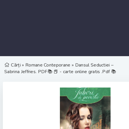
Cărți
»
Romane Conteporane
» Dansul Seductiei –
Sabrina Jeffries. PDF📚 📕 - carte online gratis .Pdf 📚