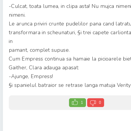
-Culcat, toata lumea, in clipa asta! Nu mujca nimen
nimeni.
Le arunca priviri crunte pudelilor pana cand latratu
transformara in scheunaturi, §i trei capete carliont
in
pamant, complet supuse.
Cum Empress continua sa hamaie la picioarele bie
Gaither, Clara adauga apasat:
-Ajunge, Empress!
§i spanielul batraior se retrase langa matuja Verity.
1
0