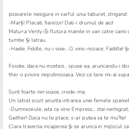
picioarele nesigure in varful unui taburet, strigand:
-Mar§! Plecati, fiarelor! Dati-i drumul de aici!
Matu^a Verity i$i flutura mainile in van catre cainii
tumbe §i latrau.
-Haide, Fiddle, nu-i voie... O, vino-ncoace, Faddle! §i
Foodie, daca nu incetezi... spuse ea, aruncandu-i d
ther o privire neputincioasa. Vezi ce tare mi-ai supa
Sunt foarte nervoase, crede-ma.
Un latrat scurt anunta intrarea unei femele spaniel 
-Dumnezeule, iata ca vine Empress... stai nemigca
Gaither! Daca nu te place, s-ar putea sa te mu?te!
Clara traversa incaperea §i se arunca in mijlocul cai