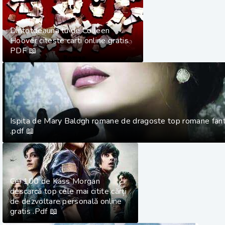
Dintotdeauna tu de Colleen
Hoover citeste carti online gratis
PDF 📖
Ispita de Mary Balogh romane de dragoste top romane fan
.pdf 📖
Cei 100 de Kass Morgan
descarcă top cele mai citite cărți
de dezvoltare personală online
gratis .Pdf 📖