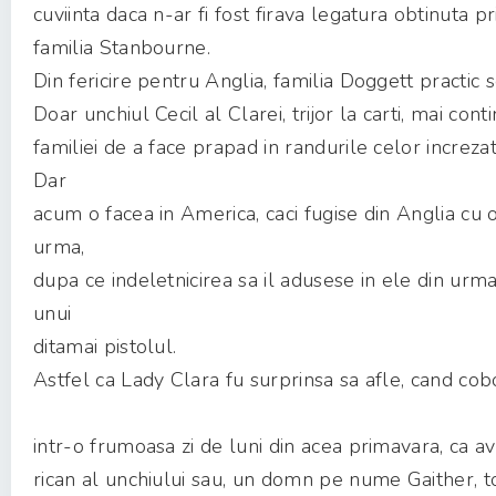
cuviinta daca n-ar fi fost firava legatura obtinuta pr
familia Stanbourne.
Din fericire pentru Anglia, familia Doggett practic s
Doar unchiul Cecil al Clarei, trijor la carti, mai conti
familiei de a face prapad in randurile celor increzato
Dar
acum o facea in America, caci fugise din Anglia cu o
urma,
dupa ce indeletnicirea sa il adusese in ele din urma
unui
ditamai pistolul.
Astfel ca Lady Clara fu surprinsa sa afle, cand cobo
intr-o frumoasa zi de luni din acea primavara, ca 
rican al unchiului sau, un domn pe nume Gaither, t