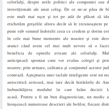
celorlalți, despre noile politici ale companiei sau d
investiționale ale unui coleg. De ce ne-ar păsa de b
este mult mai ușor și tot pe atât de plăcut să ide
etichetăm greșelile altora decât să le recunoaștem pe
pune sub semnul îndoielii ceea ce credem și dorim est
în cele mai bune momente ale noastre și este deose
atunci când avem cel mai mult nevoie să o face
beneficia de opiniile avizate ale celorlalți. Mu
anticipează spontan cum vor evalua colegii și priet
noastre; prin urmare, calitatea și
conținutul acestor jud
contează. Așteptarea unei taclale inteligente este un m
autocritică serioasă, mai tare decât hotărârile de A
îmbunătățirea modului în care luăm decizii l
acasă. Pentru a fi un bun diagnostician, un medic a
însușească numeroase descrieri ale bolilor, fiecare dint