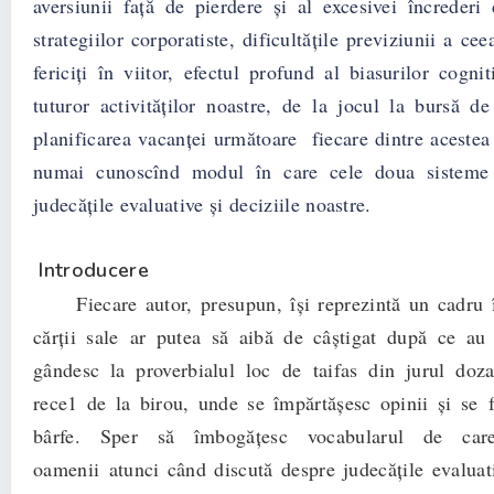
aversiunii față de pierdere și al excesivei încrederi
strategiilor corporatiste, dificultățile previziunii a ce
fericiți în viitor, efectul profund al biasurilor cogni
tuturor activităților noastre, de la jocul la bursă de
planificarea vacanței următoare fiecare dintre acestea 
numai cunoscînd modul în care cele doua sisteme
judecățile evaluative și deciziile noastre.
Introducere
Fiecare autor, presupun, își reprezintă un cadru în
cărții sale ar putea să aibă de câștigat după ce au
gândesc la proverbialul loc de taifas din jurul doz
rece1 de la birou, unde se împărtășesc opinii și se
bârfe. Sper să îmbogățesc vocabularul de car
oamenii atunci când discută despre judecățile evaluati