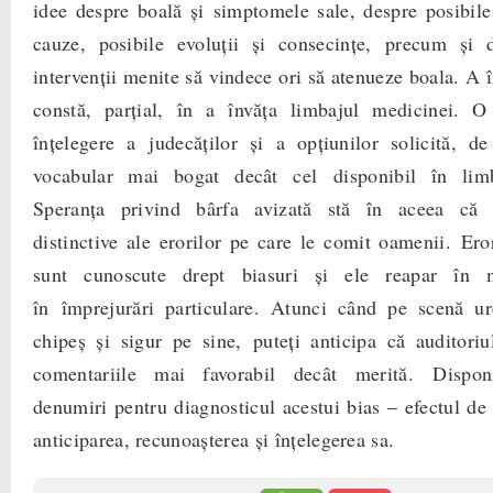
idee despre boală și simptomele sale, despre posibile
cauze, posibile evoluții și consecințe, precum și d
intervenții menite să vindece ori să atenueze boala. A 
constă, parțial, în a învăța limbajul medicinei. 
înțelegere a judecăților și a opțiunilor solicită, 
vocabular mai bogat decât cel disponibil în limb
Speranța privind bârfa avizată stă în aceea că 
distinctive ale erorilor pe care le comit oamenii. Eror
sunt cunoscute drept biasuri și ele reapar în m
în împrejurări particulare. Atunci când pe scenă ur
chipeș și sigur pe sine, puteți anticipa că auditoriu
comentariile mai favorabil decât merită. Disponi
denumiri pentru diagnosticul acestui bias – efectul de
anticiparea, recunoașterea și înțelegerea sa.