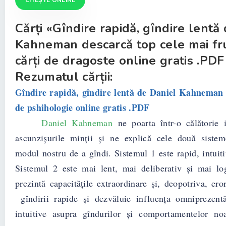
CITEȘTE ONLINE
Cărți «Gîndire rapidă, gîndire lentă
Kahneman descarcă top cele mai f
cărți de dragoste online gratis .PDF 
Rezumatul cărții:
Gîndire rapidă, gîndire lentă de Daniel Kahneman 
de pshihologie online gratis .PDF
Daniel Kahneman
ne poarta într-o călătorie 
ascunzișurile minții și ne explică cele două siste
modul nostru de a gîndi. Sistemul 1 este rapid, intuiti
Sistemul 2 este mai lent, mai deliberativ și mai l
prezintă capacitățile extraordinare și, deopotriva, eror
gîndirii rapide și dezvăluie influența omniprezentă
intuitive asupra gîndurilor și comportamentelor noa