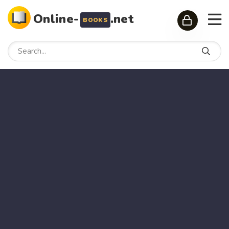
Online-
.net
BOOKS