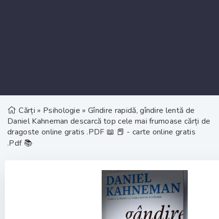
Cărți
»
Psihologie
» Gîndire rapidă, gîndire lentă de
Daniel Kahneman descarcă top cele mai frumoase cărți de
dragoste online gratis .PDF 📖 📕 - carte online gratis
.Pdf 📚