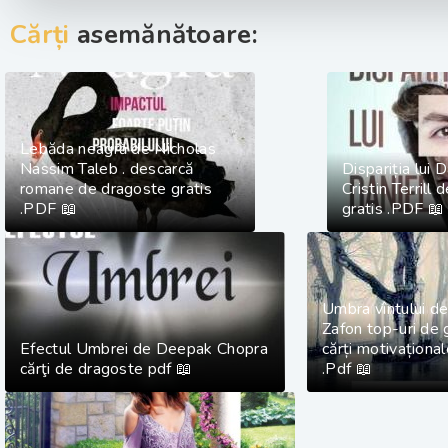
Cărți
asemănătoare:
Lebăda neagră de Nicholas
Nassim Taleb . descarcă
Dispariția lui 
romane de dragoste gratis
Cristin Terrill 
.PDF 📖
gratis .PDF 📖
Umbra vîntului de
Zafon top-uri de 
Efectul Umbrei de Deepak Chopra
cărți motivațional
cărţi de dragoste pdf 📖
.Pdf 📖