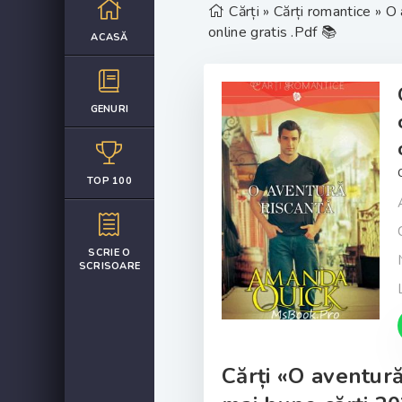
Cărți
»
Cărți romantice
» O 
online gratis .Pdf 📚
ACASĂ
GENURI
TOP 100
SCRIE O
SCRISOARE
Cărți «O aventur