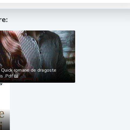
e:
 Quick romane de dragoste
is .Pdf 📖