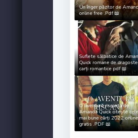
Un înger păzitor de Amand
online free .Pdf 📖
Suflete sălbatice de Ama
Quick romane de dragoste
carți romantice pdf 📖
O aventură riscantă de
Amanda Quick citește cel
mai bune cărți 2022 onlin
gratis .PDF 📖