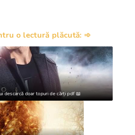
ru o lectură plăcută: ➾
 descarcă doar topuri de cărți pdf 📖