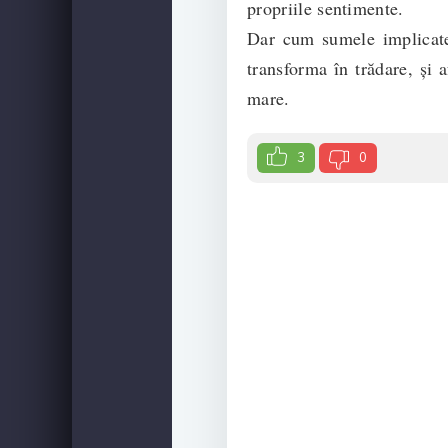
propriile sentimente.
Dar cum sumele implicate 
transforma în trădare, și 
mare.
3
0