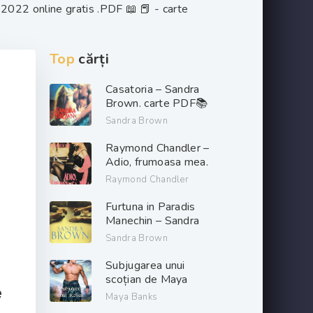
2022 online gratis .PDF 📖 📕 - carte
Top
cărți
Casatoria – Sandra
Brown. carte PDF📚
Sandra Brown
Raymond Chandler –
Adio, frumoasa mea.
PDF📚
Raymond Chandler
Furtuna in Paradis
Manechin – Sandra
Brown. PDF📚
Sandra Brown
Subjugarea unui
scoțian de Maya
e
Banks descarcă carți
Maya Banks
de dragoste online