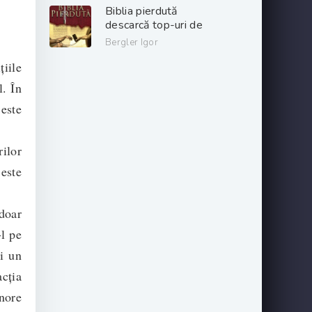
gratis .pdf 📖
Biblia pierdută
descarcă top-uri de
cărți online gratis
Bergler Igor
.PDF 📖
țiile
l. În
 este
ilor
este
 doar
-l pe
i un
acția
gnore