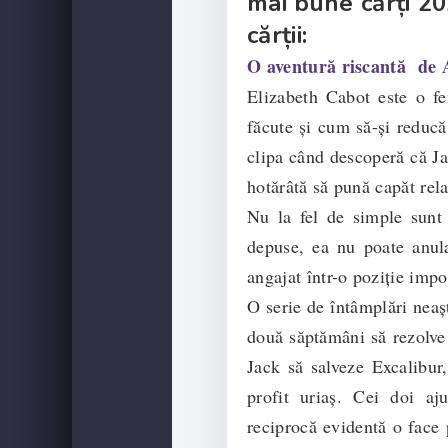
mai bune cărți 20
cărții:
O aventură riscantă de
Elizabeth Cabot este o fem
făcute și cum să-și reducă 
clipa când descoperă că Ja
hotărâtă să pună capăt relaț
Nu la fel de simple sunt 
depuse, ea nu poate anul
angajat într-o poziție impo
O serie de întâmplări neașt
două săptămâni să rezolve 
Jack să salveze Excalibur
profit uriaș. Cei doi ajun
reciprocă evidentă o face 