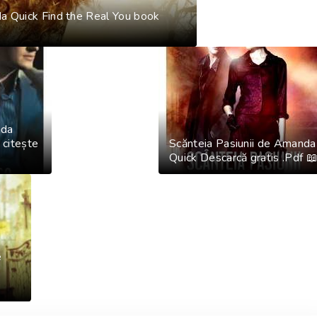
a Quick Find the Real You book
nda
 citește
Scănteia Pasiunii de Amanda
Quick Descarcă gratis .Pdf 
e
e