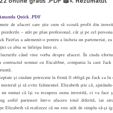
22 online gratis .PDF 📖». Rezumatul
 Amanda Quick .PDF
eie de afaceri care știe cum să scoată profit din investi
pierderile – atât pe plan profesional, cât și pe cel persona
ck Fairfax a ademenit-o pentru a încheia un parteneriat, ea
iei ce abia se înfiripa între ei.
lucrurile când vine vorba despre afaceri. În ciuda efortur
a contractul semnat cu Excalibur, compania la care Jack 
rtantă.
eptate și ciudate petrecute la firmă îl obligă pe Jack ca în
misterul și să evite falimentul. Elizabeth știe că, ajutându
, nu numai că își va recupera suma investită, ci va face ș
g astfel parteneri într-o afacere total diferită, iar atr
pe Elizabeth să realizeze că nu este atât de simplu să-și i