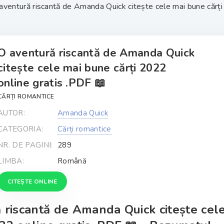
aventură riscantă de Amanda Quick citește cele mai bune cărți 
O aventură riscantă de Amanda Quick
citește cele mai bune cărți 2022
online gratis .PDF 📖
CĂRȚI ROMANTICE
AUTOR:
Amanda Quick
CATEGORIA:
Cărți romantice
NR. DE PAGINI:
289
LIMBA:
Română
CITEȘTE ONLINE
ă riscantă de Amanda Quick citește cel