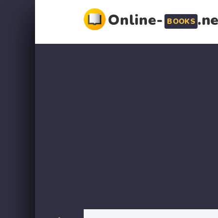
Online-
.n
BOOKS