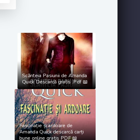
Scănteia Pasiunii de Amanda
Quick Descarcă gratis .Pdf 📖
Fascinație și ardoare de
Amanda Quick descarcă carți
bune online gratis PDF 📖