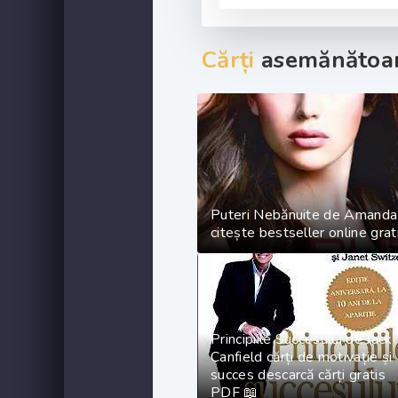
Cărți
asemănătoar
Puteri Nebănuite de Amanda
citește bestseller online grat
Principiile Succesului de Jack
Canfield cărți de motivație și
succes descarcă cărți gratis
PDF 📖