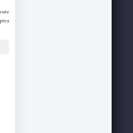
oate
 prea