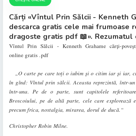
CITEȘTE ONLINE
Cărți «Vîntul Prin Sălcii - Kenneth
descarca gratis cele mai frumoase
dragoste gratis pdf 📖». Rezumatul c
Vîntul Prin Sălcii - Kenneth Grahame cărți-poveșt
online gratis .pdf
„O carte pe care toți o iubim și o citim iar și iar, c
în gînd: Vîntul prin sălcii. Aceasta reprezintă, într-un
într-una. Pe de o parte, sunt capitolele referitoar
Broscoiului, pe de altă parte, cele care explorează 
precum frica, nostalgia, mirarea, dorul de ducă.“
Christopher Robin Milne.