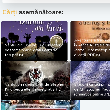
Cărți
asemănătoare:
Aventurile a trei ruși
Vântul din lună de Eric Linklater
în Africa Australa d
descarca online gratis cărți de
(carte ) citește top că
top pdf 📖
o viață PDF 📖
Vântul prin gaura cheii de Stephen
Eragorn cartea primu
King bestseller online gratis PDf
de Christopher Paolin
📖
romantice online .P