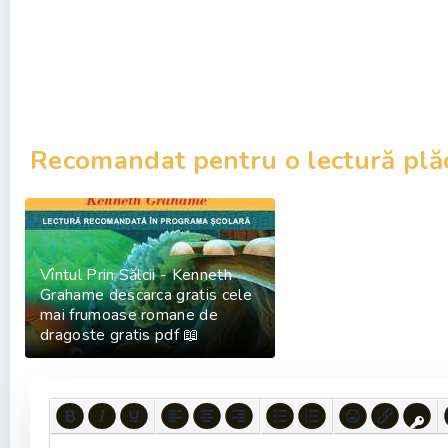
Recomandat pentru o lectură plă
Vîntul Prin Sălcii - Kenneth
Grahame descarca gratis cele
mai frumoase romane de
dragoste gratis pdf 📖