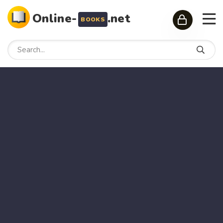
Online-
.net
BOOKS