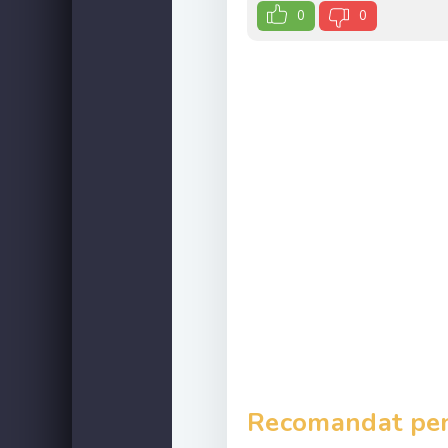
0
0
Recomandat pent