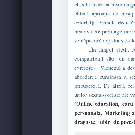
el ochi mari ca nişte enig
chinul aproape de nesupo
celorlalţi. Primele răsufl
nişte vaiete prelungi; unde
se năpustiră toţi din sala l
„În timpul vieţii, Arht
compatriotul său, un oare
evreieşti». Vienezul a dev
abordarea curajoasă a sex
impuseseră. De altfel, ce
urilor sexual-sociale ale v
(Online education, carti 
persoanala, Marketing 
dragoste, iubiri de poves