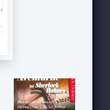
Aventurile lui Sherlock
Holmes Vol.1 de Sir Arthur