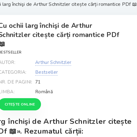
i larg închişi de Arthur Schnitzler citește cărți romantice PDf 📖
Cu ochii larg închişi de Arthur
Schnitzler citește cărți romantice PDf
📖
BESTSELLER
AUTOR:
Arthur Schnitzler
CATEGORIA:
Bestseller
NR. DE PAGINI:
71
LIMBA:
Română
CITEȘTE ONLINE
rg închişi de Arthur Schnitzler citește
Df 📖». Rezumatul cărții: