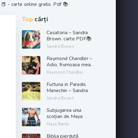
 📕 - carte online gratis .Pdf 📚
Top
cărți
Casatoria – Sandra
Brown. carte PDF📚
Sandra Brown
Raymond Chandler –
Adio, frumoasa mea.
PDF📚
Raymond Chandler
Furtuna in Paradis
Manechin – Sandra
Brown. PDF📚
Sandra Brown
Subjugarea unui
scoțian de Maya
Banks descarcă carți
Maya Banks
de dragoste online
gratis .pdf 📖
Biblia pierdută