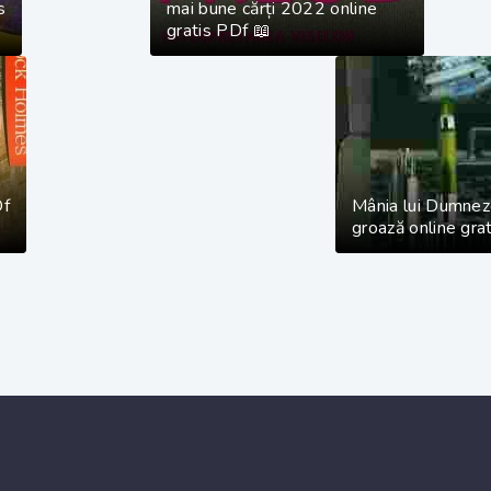
s
mai bune cărți 2022 online
gratis PDf 📖
Df
Mânia lui Dumneze
groază online grat