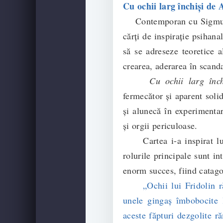
Cu ochii larg închişi de 
Contemporan cu Sigmund F
cărți de inspirație psihanal
să se adreseze teoretice al
crearea, aderarea în scand
Cu ochii larg înch
fermecător şi aparent sol
şi alunecă în experimentar
şi orgii periculoase.
Cartea i-a inspirat lui 
rolurile principale sunt 
enorm succes, fiind catago
„Ochii lui Fridolin rătăc
unele gingaş îmbobocite l
aceste făpturi dezgolite r