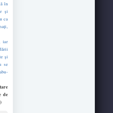
mă în
r şi
au ca
naţi,
 iar
ării
te şi
u se
abu-
tare
e de
)