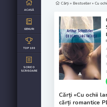
Cărți
»
Bestseller
» Cu ochi
ACASĂ
GENURI
TOP 100
SCRIE O
SCRISOARE
Cărți «Cu ochii la
cărți romantice P