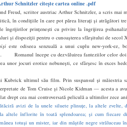
Arthur Schnitzler citește cartea online .pdf
reud, scriitor austriac Arthur Schnitzler, a scris mai m
itică, în condițiile în care pot părea literați și atrăgători tr
e îngrijirilor prințenești cu privire la îngrijirea psihanaliz
aluri și dispoziții pentru o cunoașterea sfârșitului de secol
işi
este odiseea senzuală a unui cuplu new-york-ez, bo
id. Romanul începe cu dezvăluirea fanteziilor celor doi 
ea unor jocuri erotice nebuneşti, ce sfârşesc în exces hed
Kubrick ultimul său film. Prin suspansul şi măiestria 
interpretate de Tom Cruise şi Nicole Kidman — acesta a avu
lat drept cea mai controversată peliculă a ultimilor zece ani
iră avizi de la unele siluete plinuţe, la altele zvelte, d
a altele înflorite în toată splendoarea; şi cum fiecare di
ămânea totuşi un mister, iar din măştile negre străluceau î