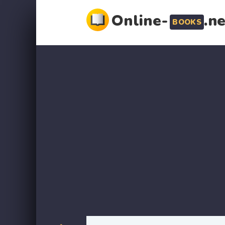
Online-
.n
BOOKS