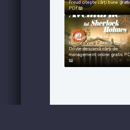
Freud citește cărți bune grati
PDf 📖
Aventurile lui Sherlock
Holmes vol. 2 Arthur Conan
Doyle descarcă cărți de
management online gratis P
📖