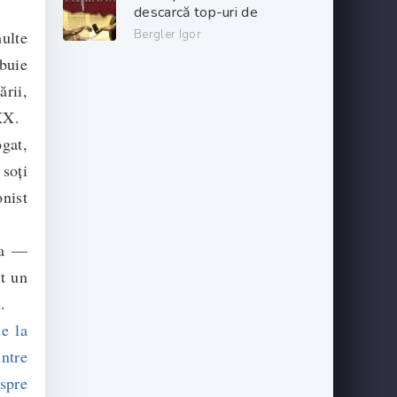
descarcă top-uri de
cărți online gratis
ulte
Bergler Igor
.PDF 📖
ebuie
ării,
 XX.
gat,
soţi
onist
sa —
t un
.
e la
ntre
nspre