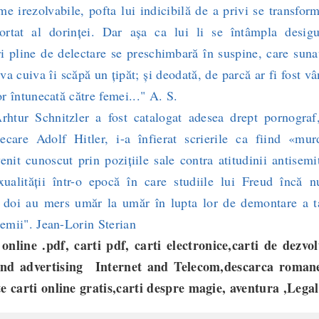
me irezolvabile, pofta lui indicibilă de a privi se transfor
rtat al dorinţei. Dar aşa ca lui li se întâmpla desigu
ări pline de delectare se preschimbară în suspine, care sun
va cuiva îi scăpă un ţipăt; şi deodată, de parcă ar fi fost vâ
or întunecată către femei..." A. S.
ur Schnitzler a fost catalogat adesea drept pornograf,
care Adolf Hitler, i-a înfierat scrierile ca fiind «murd
enit cunoscut prin poziţiile sale contra atitudinii antisemi
ualităţii într-o epocă în care studiile lui Freud încă n
i doi au mers umăr la umăr în lupta lor de demontare a t
remii". Jean-Lorin Sterian
online .pdf, carti pdf, carti electronice,carti de dezvol
and advertising Internet and Telecom,descarca roman
te carti online gratis,carti despre magie, aventura ,Legal