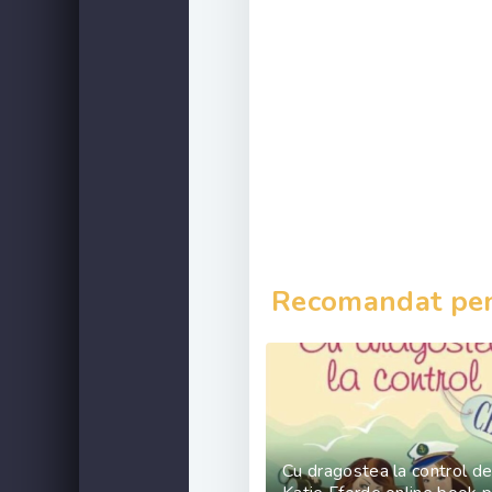
Recomandat pent
Cu dragostea la control d