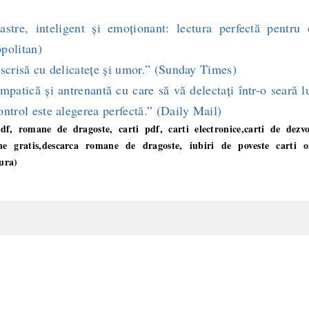
stre, inteligent și emoționant: lectura perfectă pentru 
politan)
scrisă cu delicatețe și umor.” (Sunday Times)
mpatică și antrenantă cu care să vă delectați într-o seară 
ontrol este alegerea perfectă.” (Daily Mail)
df, romane de dragoste, carti pdf, carti electronice,carti de dezvo
ine gratis,descarca romane de dragoste, iubiri de poveste carti o
tura)