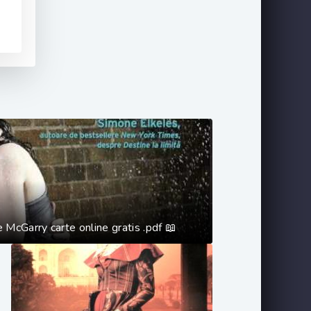
 McGarry carte online gratis .pdf 📖