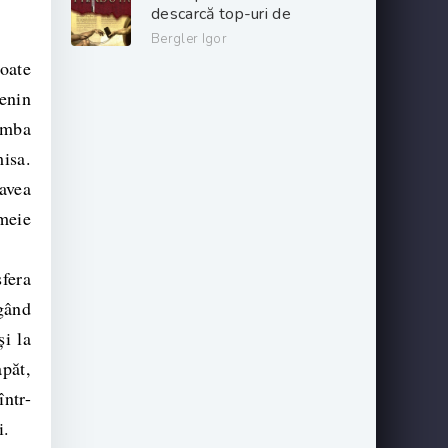
descarcă top-uri de
cărți online gratis
Bergler Igor
.PDF 📖
oate
enin
imba
isa.
avea
meie
sfera
ngând
și la
păt,
într-
i.