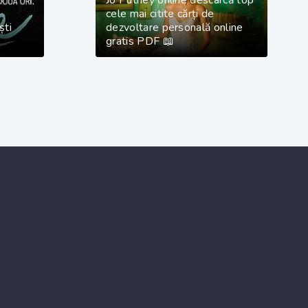
Jo Putney online descarcă top
cele mai citite cărți de
ști
dezvoltare personală online
gratis PDF 📖