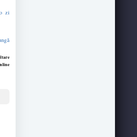
o zi
lungă
ltare
nline