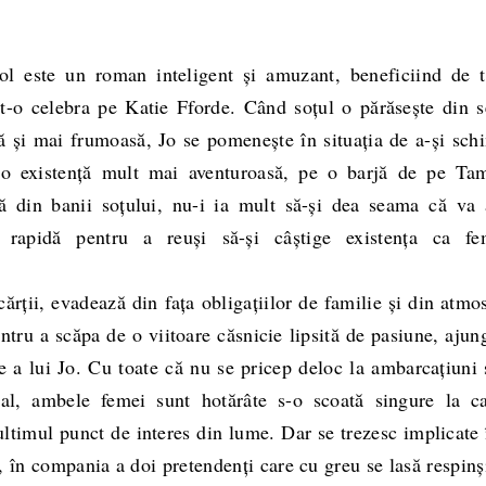
 este un roman inteligent și amuzant, beneficiind de t
ut-o celebra pe Katie Fforde. Când soțul o părăsește din s
ă și mai frumoasă, Jo se pomenește în situația de a-și sch
e o existență mult mai aventuroasă, pe o barjă de pe Tam
că din banii soțului, nu-i ia mult să-și dea seama că va 
 rapidă pentru a reuși să-și câștige existența ca fe
rții, evadează din fața obligațiilor de familie și din atmo
ntru a scăpa de o viitoare căsnicie lipsită de pasiune, aju
re a lui Jo. Cu toate că nu se pricep deloc la ambarcațiuni 
ral, ambele femei sunt hotărâte s-o scoată singure la ca
 ultimul punct de interes din lume. Dar se trezesc implicate 
, în compania a doi pretendenți care cu greu se lasă respinș