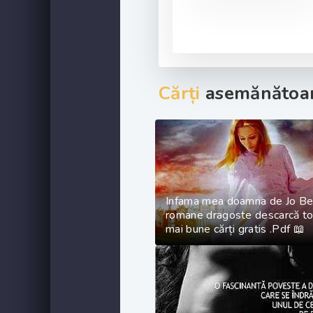
Cărți
asemănătoar
Infama mea doamna de Jo Be
romane dragoste descarcă to
mai bune cărți gratis .Pdf 📖