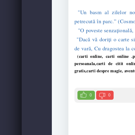
"Un basm al zilelor noa
petrecută în parc.” (Cosmo
"O poveste senzațională, 
"Dacă vă doriți o carte si
de vară, Cu dragostea la c
(carti online, carti online .p
persoanala,carti de citit onl
gratis,carti despre magie, aven
0
0