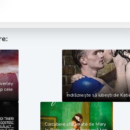
e:
verley
p cele
Îndrăznește să iubești de Katie
Curcubeie sfărâmate de Mary