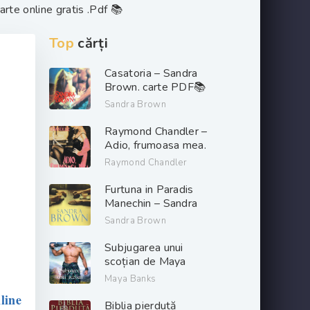
rte online gratis .Pdf 📚
Top
cărți
Casatoria – Sandra
Brown. carte PDF📚
Sandra Brown
Raymond Chandler –
Adio, frumoasa mea.
PDF📚
Raymond Chandler
Furtuna in Paradis
Manechin – Sandra
Brown. PDF📚
Sandra Brown
Subjugarea unui
scoțian de Maya
Banks descarcă carți
Maya Banks
de dragoste online
line
gratis .pdf 📖
Biblia pierdută