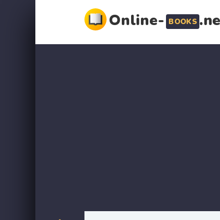
Online-
.n
BOOKS