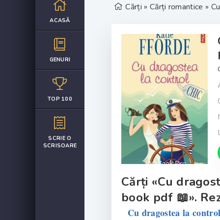
Cărți
»
Cărți romantice
» Cu
ACASĂ
GENURI
TOP 100
SCRIE O
SCRISOARE
Cărți «Cu dragost
book pdf 📖». Rez
Cu dragostea la contro