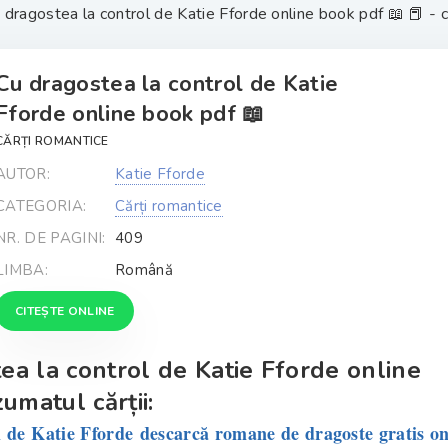
 dragostea la control de Katie Fforde online book pdf 📖 📕 - ca
Cu dragostea la control de Katie
Fforde online book pdf 📖
CĂRȚI ROMANTICE
AUTOR:
Katie Fforde
CATEGORIA:
Cărți romantice
NR. DE PAGINI:
409
LIMBA:
Română
CITEȘTE ONLINE
ea la control de Katie Fforde online
umatul cărții:
l de Katie Fforde
descarcă romane de dragoste gratis on