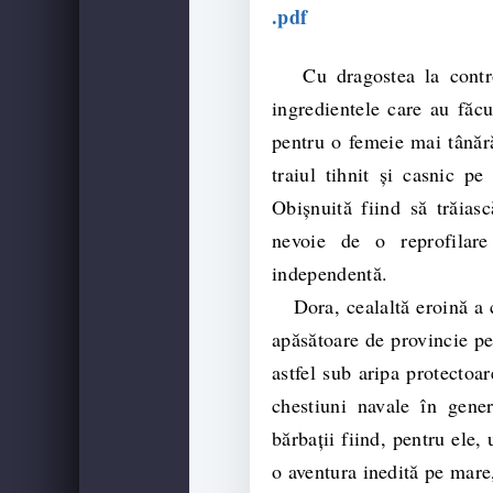
.pdf
Cu dragostea la control
ingredientele care au făc
pentru o femeie mai tânăr
traiul tihnit și casnic p
Obișnuită fiind să trăias
nevoie de o reprofilare
independentă.
Dora, cealaltă eroină a că
apăsătoare de provincie pe
astfel sub aripa protectoa
chestiuni navale în gene
bărbații fiind, pentru ele,
o aventura inedită pe mare