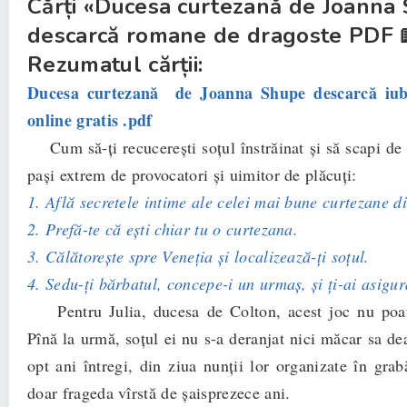
Cărți «Ducesa curtezană de Joanna
descarcă romane de dragoste PDF 
Rezumatul cărții:
Ducesa curtezană de Joanna Shupe descarcă iubi
online gratis .pdf
Cum să-ți recucerești soțul înstrăinat și să scapi de d
pași extrem de provocatori și uimitor de plăcuți:
1. Află secretele intime ale celei mai bune curtezane d
2. Prefă-te că ești chiar tu o curtezana.
3. Călătorește spre Veneția și localizează-ți soțul.
4. Sedu-ți bărbatul, concepe-i un urmaș, și ți-ai asigura
Pentru Julia, ducesa de Colton, acest joc nu poat
Pînă la urmă, soțul ei nu s-a deranjat nici măcar sa de
opt ani întregi, din ziua nunții lor organizate în grab
doar frageda vîrstă de șaisprezece ani.