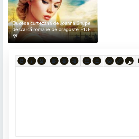
Ducesa curtezană de Joanna Shupe
descarcă romane de dragoste PDF
📖