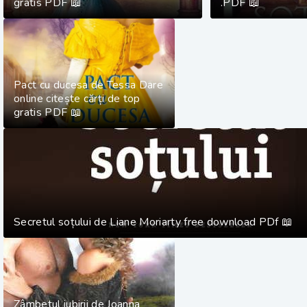
gratis PDF 📖
.PDF 📖
Pact cu ducesa de Tessa Dare
online citește cărți de top
gratis PDF 📖
Secretul soțului de Liane Moriarty free download PDf 📖
Zâmbetul iubirii de Joanna