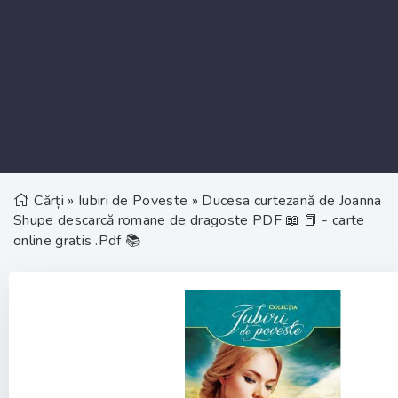
Cărți
»
Iubiri de Poveste
» Ducesa curtezană de Joanna
Shupe descarcă romane de dragoste PDF 📖 📕 - carte
online gratis .Pdf 📚