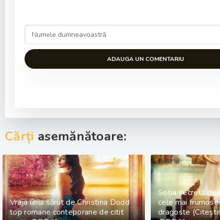
ADAUGA UN COMENTARIU
Cărți
asemănătoare:
Soția secretă de 
Vraja unui sărut de Christina Dodd
cele mai frumose
top romane conteporane de citit
dragoste (Citește