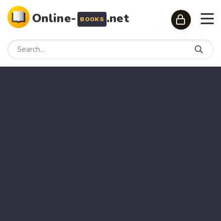
Online-
.net
BOOKS