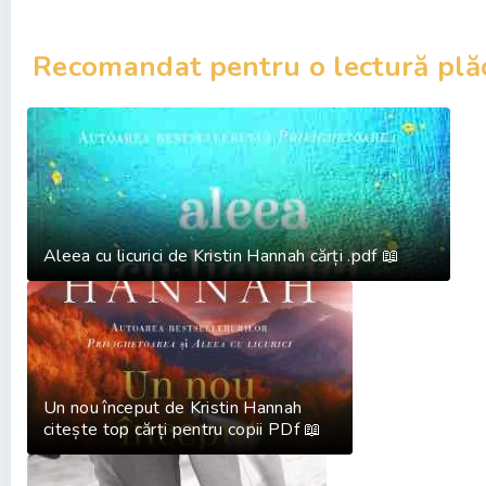
Recomandat pentru o lectură plă
Aleea cu licurici de Kristin Hannah cărți .pdf 📖
Un nou început de Kristin Hannah
citește top cărți pentru copii PDf 📖