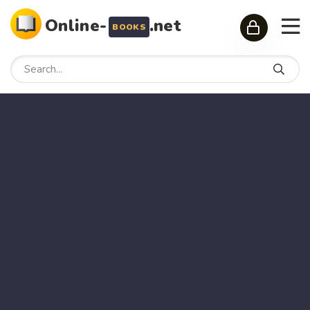
Online-
.net
BOOKS