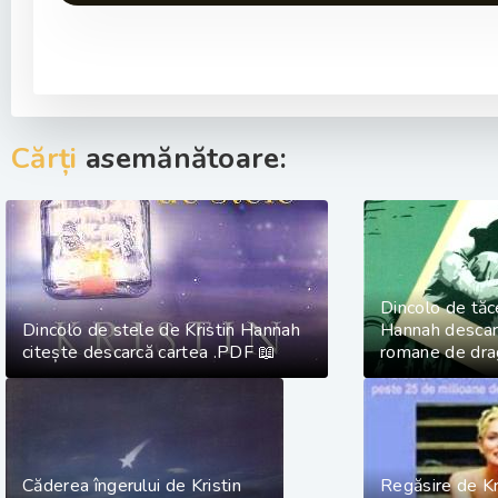
Cărți
asemănătoare:
Dincolo de tăc
Dincolo de stele de Kristin Hannah
Hannah descar
citește descarcă cartea .PDF 📖
romane de dra
Căderea îngerului de Kristin
Regăsire de Kr