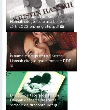
Întoarcerea acasă de Kristin
Hannah citește cele mai bune
cărți 2022 online gratis .pdf 📖
În numele dragostei de Kristin
Hannah citește gratis romane PDF
📖
Dincolo de tăcere de Kristin
Hannah descarcă descarcă
romane de dragoste pdf 📖