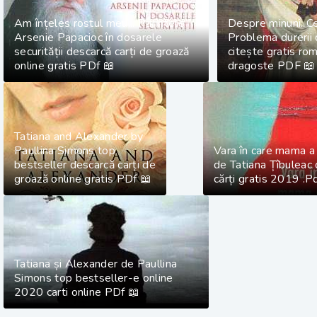
Am înțeles rostul meu... Părintele
Despre minuni. Cel
Arsenie Papacioc în dosarele
Problema durerii 
securității descarcă carți de groază
citește gratis ro
online gratis PDf 📖
dragoste PDF 📖
Tatiana and Alexander by
Paullina Simons top
Vara în care mama a a
bestseller descarcă carți de
de Tatiana Țîbuleac
groază online gratis PDf 📖
cărți gratis 2019 .P
Tatiana și Alexander de Paullina
Simons top bestseller-e online
2020 carti online PDf 📖