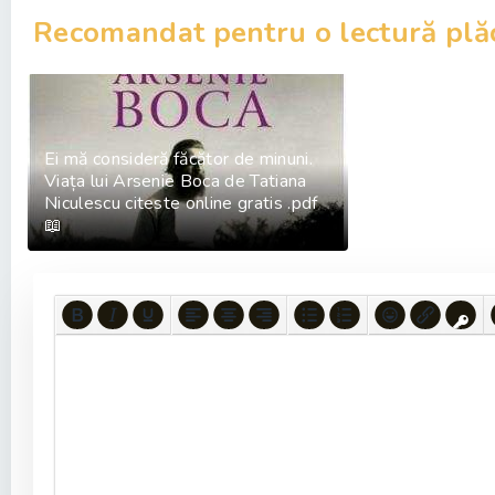
Recomandat pentru o lectură plă
Ei mă consideră făcător de minuni.
Viața lui Arsenie Boca de Tatiana
Niculescu citeste online gratis .pdf
📖