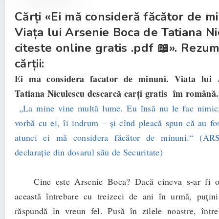
Cărți «Ei mă consideră făcător de mi
Viața lui Arsenie Boca de Tatiana N
citeste online gratis .pdf 📖». Rezu
cărții:
Ei ma considera facator de minuni. Viata lui 
Tatiana Niculescu descarcă carți gratis îm română
„La mine vine multă lume. Eu însă nu le fac nimic,
vorbă cu ei, îi indrum – și cînd pleacă spun că au fos
atunci ei mă considera făcător de minuni.“ (
declarație din dosarul său de Securitate)
Cine este Arsenie Boca? Dacă cineva s-ar fi os
această întrebare cu treizeci de ani în urmă, puţini
răspundă în vreun fel. Pusă în zilele noastre, într