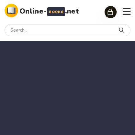
Online-
.net
BOOKS