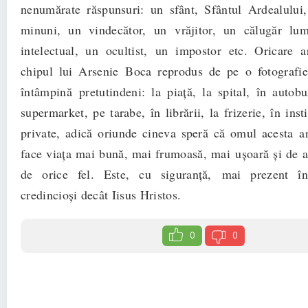
nenumărate răspunsuri: un sfânt, Sfântul Ardealului
minuni, un vindecător, un vrăjitor, un călugăr lum
intelectual, un ocultist,
un impostor etc. Oricare ar
chipul lui Arsenie
Boca reprodus de pe o fotografie
întâmpină
pretutindeni: la piaţă, la spital, în autobu
su
permarket, pe tarabe, în librării, la frizerie, în inst
private, adică oriunde cineva speră că omul acesta
a
face viaţa mai bună, mai frumoasă, mai
uşoară şi de a
de orice fel. Este, cu siguranţă,
mai prezent în
credincioşi decât Iisus Hristos.
0
0