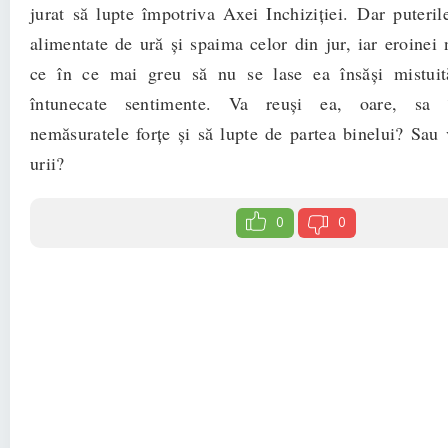
jurat să lupte împotriva Axei Inchiziției. Dar puteril
alimentate de ură și spaima celor din jur, iar eroinei 
ce în ce mai greu să nu se lase ea însăși mistui
întunecate sentimente. Va reuși ea, oare, sa î
nemăsuratele forțe și să lupte de partea binelui? Sau
urii?
0
0