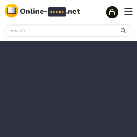
Online-
.net
BOOKS