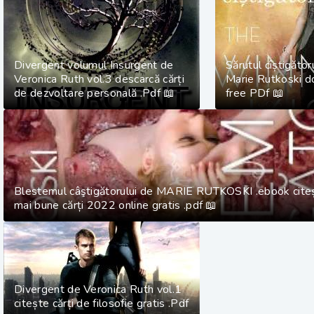
Divergent volumul Insurgent de
Sărutul cîștigător
Veronica Ruth vol.3 descarcă cărți
Marie Rutkoski d
de dezvoltare personală .Pdf 📖
free PDf 📖
Blestemul câştigătorului de MARIE RUTKOSKI .ebook cite
mai bune cărți 2022 online gratis .pdf 📖
Divergent de Veronica Ruth vol.1
citește cărți de filosofie gratis .Pdf