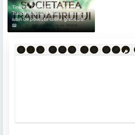
Tinerele Elite Vol.2. Societatea
Trandafirului de Marie Lu descarcă
iubiri de poveste online gratis pdf
📖