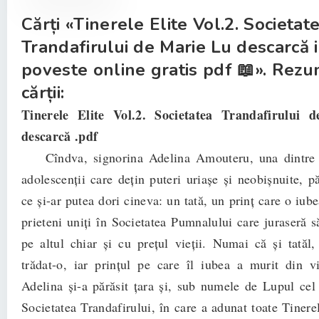
Cărți «Tinerele Elite Vol.2. Societat
Trandafirului de Marie Lu descarcă i
poveste online gratis pdf 📖». Rezu
cărții:
Tinerele Elite Vol.2. Societatea Trandafirulu
descarcă .pdf
Cîndva, signorina Adelina Amouteru, una dintre T
adolescenții care dețin puteri uriașe și neobișnuite, p
ce și-ar putea dori cineva: un tată, un prinț care o iub
prieteni uniți în Societatea Pumnalului care juraseră s
pe altul chiar și cu prețul vieții. Numai că și tatăl, 
trădat-o, iar prințul pe care îl iubea a murit din 
Adelina și-a părăsit țara și, sub numele de Lupul cel 
Societatea Trandafirului, în care a adunat toate Tinere