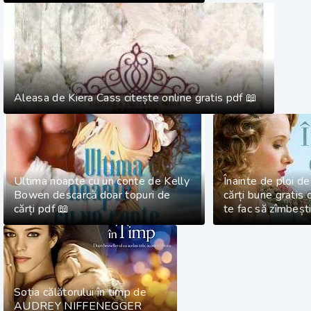
Aleasa de Kiera Cass citește online gratis pdf 📖
Ultima noapte cu un conte de Kelly
Înainte de ploi de
Bowen descarcă doar topuri de
cărți bune gratis 
cărți pdf 📖
te fac să zîmbești
Soția călătorului în timp de
AUDREY NIFFENEGGER