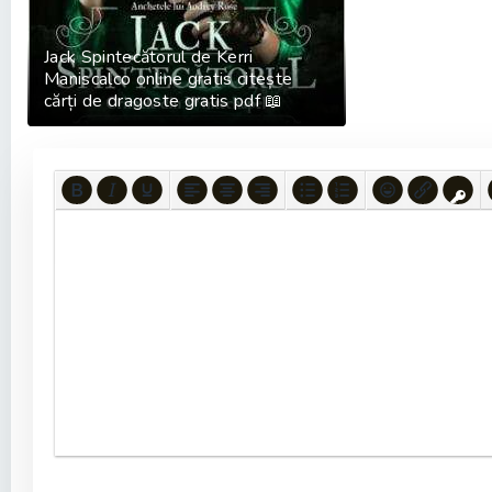
Jack Spintecătorul de Kerri
Maniscalco online gratis citește
cărți de dragoste gratis pdf 📖