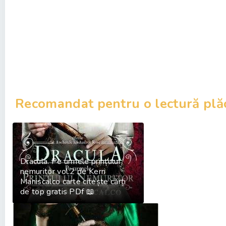
Recomandat pentru o lectură plă
Dracula. Pe urmele prințului
nemuritor vol.2 de Kerri
Maniscalco carte citește cărți
de top gratis PDf 📖