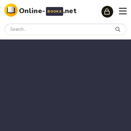
Online-
.net
BOOKS