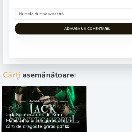
ADAUGA UN COMENTARIU
Cărți
asemănătoare:
Jack Spintecătorul de Kerri
Maniscalco online gratis citește
cărți de dragoste gratis pdf 📖