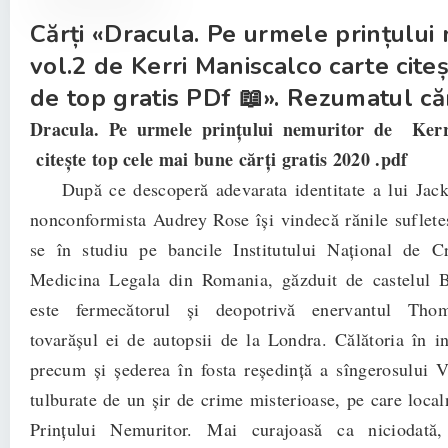
Cărți «Dracula. Pe urmele prințului
vol.2 de Kerri Maniscalco carte citeș
de top gratis PDf 📖». Rezumatul cărț
Dracula. Pe urmele prințului nemuritor de Ker
citește top cele mai bune cărți gratis 2020 .pdf
După ce descoperă adevarata identitate a lui Jack
nonconformista Audrey Rose își vindecă rănile suflete
se în studiu pe bancile Institutului Național de Cr
Medicina Legala din Romania, găzduit de castelul Br
este fermecătorul și deopotrivă enervantul Thom
tovarășul ei de autopsii de la Londra. Călătoria în 
precum și șederea în fosta reședință a sîngerosului 
tulburate de un șir de crime misterioase, pe care localn
Prințului Nemuritor. Mai curajoasă ca niciodată