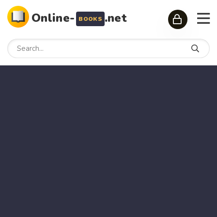
Online-
.net
BOOKS