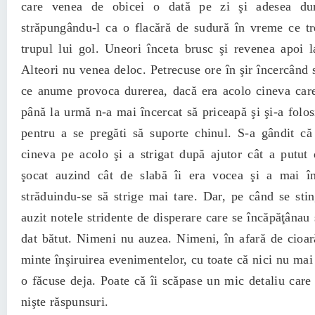
care venea de obicei o dată pe zi şi adesea dur
străpungându-l ca o flacără de sudură în vreme ce tr
trupul lui gol. Uneori înceta brusc şi revenea apoi l
Alteori nu venea deloc. Petrecuse ore în şir încercând 
ce anume provoca durerea, dacă era acolo cineva care 
până la urmă n-a mai încercat să priceapă şi şi-a folos
pentru a se pregăti să suporte chinul. S-a gândit că
cineva pe acolo şi a strigat după ajutor cât a putut 
şocat auzind cât de slabă îi era vocea şi a mai în
străduindu-se să strige mai tare. Dar, pe când se stin
auzit notele stridente de disperare care se încăpăţânau 
dat bătut. Nimeni nu auzea. Nimeni, în afară de cioar
minte înşiruirea evenimentelor, cu toate că nici nu mai 
o făcuse deja. Poate că îi scăpase un mic detaliu care 
nişte răspunsuri.