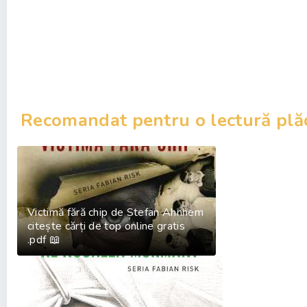
Recomandat pentru o lectură plă
Victimă fără chip de Stefan Ahnhem
citește cărți de top online gratis
.pdf 📖