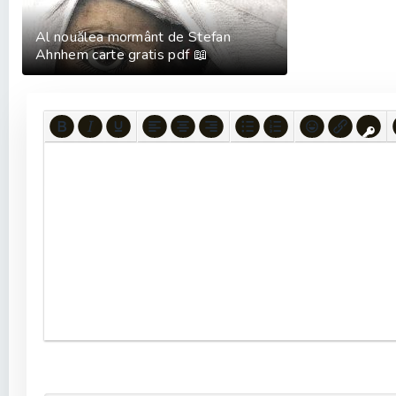
Al nouălea mormânt de Stefan
Ahnhem carte gratis pdf 📖