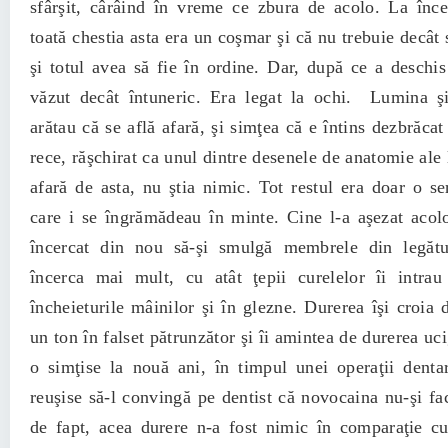
sfârşit, cârâind în vreme ce zbura de acolo. La înc
toată chestia asta era un coşmar şi că nu trebuie decât 
şi totul avea să fie în ordine. Dar, după ce a deschis
văzut decât întuneric. Era legat la ochi. Lumina şi
arătau că se află afară, şi simţea că e întins dezbrăcat
rece, răşchirat ca unul dintre desenele de anatomie ale 
afară de asta, nu ştia nimic. Tot restul era doar o ser
care i se îngrămădeau în minte. Cine l-a aşezat aco
încercat din nou să-şi smulgă membrele din legătu
încerca mai mult, cu atât ţepii curelelor îi intra
încheieturile mâinilor şi în glezne. Durerea îşi croia 
un ton în falset pătrunzător şi îi amintea de durerea uc
o simţise la nouă ani, în timpul unei operaţii dent
reuşise să-l convingă pe dentist că novocaina nu-şi fac
de fapt, acea durere n-a fost nimic în comparaţie c