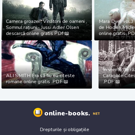
Camera groazei , Vînătorii de oameni ,
Mara Dyer vol.3
Somnul rațiunii- Jussi Adler Olsen
de Hodkin Michel
descarcă online gratis PDf 📖
online gratis .P
În vreme de ră
ALI SMITH Era să fiu eu citeste
Caragiale Cites
romane online gratis .PDF 📖
.PDF 📖
online-books.
NET
Drepturile și obligațiile