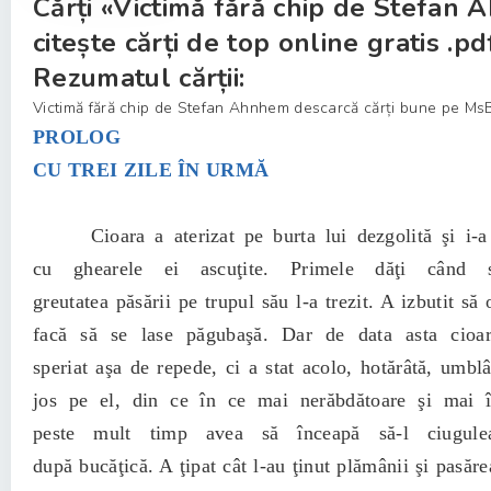
Cărți «Victimă fără chip de Stefan
citește cărți de top online gratis .pd
Rezumatul cărții:
Victimă fără chip de Stefan Ahnhem descarcă cărți bune pe MsB
PROLOG
CU TREI ZILE ÎN URMĂ
Cioara a aterizat pe burta lui dezgolită şi i-a
cu ghearele ei ascuţite. Primele dăţi când s
greutatea păsării pe trupul său l-a trezit. A izbutit să 
facă să se lase păgubaşă. Dar de data asta cioa
speriat aşa de repede, ci a stat acolo, hotărâtă, umblâ
jos pe el, din ce în ce mai nerăbdătoare şi mai 
peste mult timp avea să înceapă să-l ciugulea
după bucăţică. A ţipat cât l-au ţinut plămânii şi pasăre