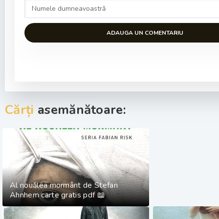
ADAUGA UN COMENTARIU
Cărți
asemănătoare:
Al nouălea mormânt de Stefan
Ahnhem carte gratis pdf 📖