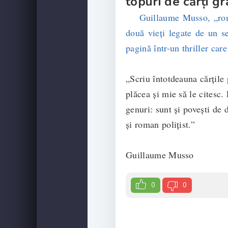
topuri de cărți gr
Guillaume Musso, „roman
două vieți legate de un s
pagină într-un thriller care
„Scriu întotdeauna cărţile
plăcea şi mie să le cites
genuri: sunt şi poveşti de 
şi roman poliţist.”
Guillaume Musso
0
0