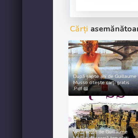
Cărți
asemănătoar
După șapte ani de Guillaume
Musso citește carți gratis
.Pdf 📖
Vei fi acolo de Guillaume