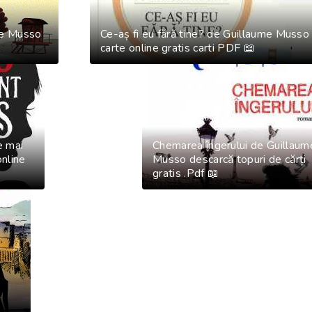
me Musso
Ce-aș fi eu fără tine? de Guillaume Musso

carte online gratis carti PDF 📖
e mai
Chemarea îngerului de Guillaum
online
Musso descarcă topuri de cărți
gratis .Pdf 📖