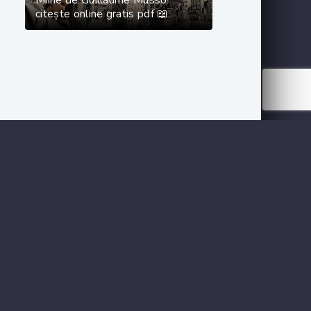
Mîine de Guillaume Musso
citește online gratis pdf 📖