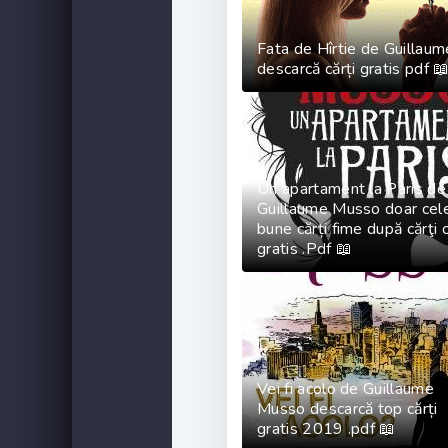
Fata de Hîrtie de Guillau
descarcă cărți gratis pdf 
Un apartament la Paris de
Guillaume Musso doar cel
bune cărți fime după cărţi 
gratis .Pdf 📖
Vei fi acolo de Guillaume
Musso descarcă top cărți
gratis 2019 .pdf 📖