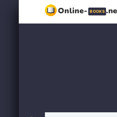
Online-
.n
BOOKS