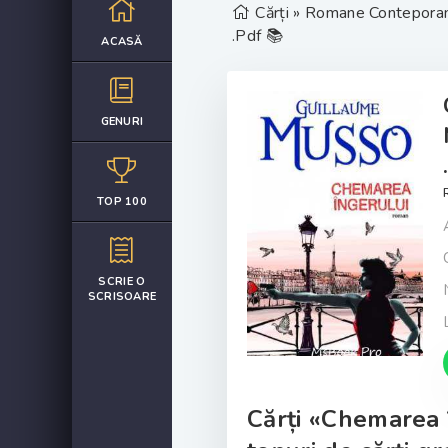
Cărți
»
Romane Contepora
.Pdf 📚
ACASĂ
GENURI
TOP 100
SCRIE O
SCRISOARE
Cărți «Chemarea 