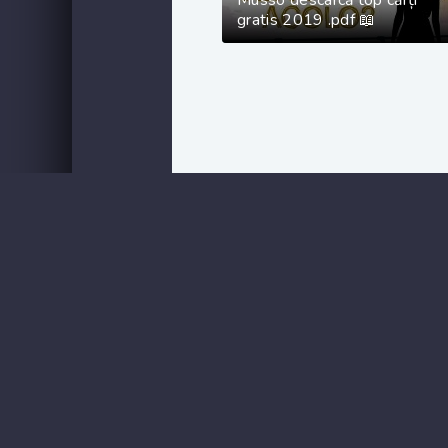
Musso descarcă top cărți
gratis 2019 .pdf 📖