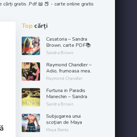
ărți gratis .Pdf 📖 📕 - carte online gratis
Top
cărți
Casatoria – Sandra
Brown. carte PDF📚
Sandra Brown
Raymond Chandler –
Adio, frumoasa mea.
PDF📚
Raymond Chandler
Furtuna in Paradis
Manechin – Sandra
Brown. PDF📚
Sandra Brown
Subjugarea unui
scoțian de Maya
ă
Banks descarcă carți
Maya Banks
de dragoste online