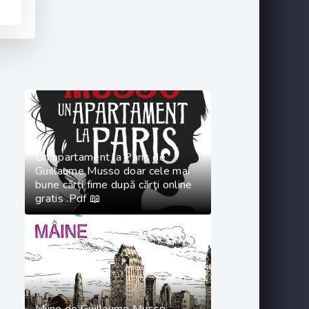
Un apartament la Paris de
Guillaume Musso doar cele mai
bune cărți fime după cărţi online
gratis .Pdf 📖