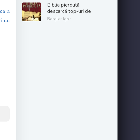
gratis .pdf 📖
Biblia pierdută
ea a
descarcă top-uri de
cărți online gratis
ă cu
Bergler Igor
.PDF 📖