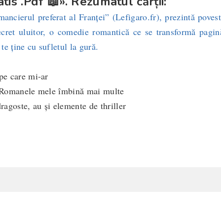
atis .Pdf 📖». Rezumatul cărții:
cierul preferat al Franței” (Lefigaro.fr), prezintă povest
ecret uluitor, o comedie romantică ce se transformă pagin
 te ține cu sufletul la gură.
 pe care mi-ar
c. Romanele mele îmbină mai multe
dragoste, au şi elemente de thriller