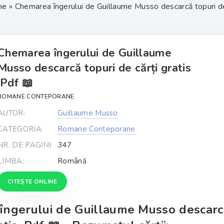
ne
» Chemarea îngerului de Guillaume Musso descarcă topuri de c
Chemarea îngerului de Guillaume
Musso descarcă topuri de cărți gratis
.Pdf 📖
ROMANE CONTEPORANE
AUTOR:
Guillaume Musso
CATEGORIA:
Romane Conteporane
NR. DE PAGINI:
347
LIMBA:
Română
CITEȘTE ONLINE
îngerului de Guillaume Musso descarc