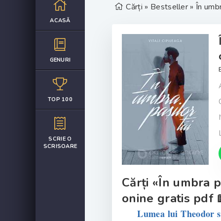
Cărți
»
Bestseller
» În umbr
ACASĂ
GENURI
TOP 100
SCRIE O
SCRISOARE
Cărți «În umbra pa
onine gratis pdf 
Lumea lui Theodor se