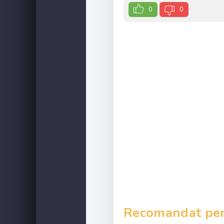
0
0
Recomandat pent