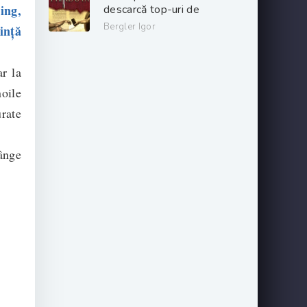
sing,
descarcă top-uri de
cărți online gratis
Bergler Igor
ință
.PDF 📖
r la
oile
urate
ânge