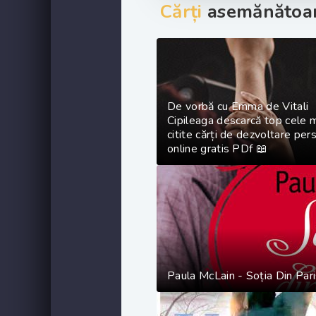
Cărți
asemănătoar
De vorbă cu Emma de Vitali
Cipileaga descarcă top cele 
citite cărți de dezvoltare per
online gratis PDf 📖
Paula McLain - Soția Din Pari