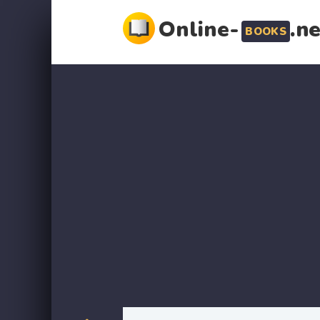
Online-
.n
BOOKS