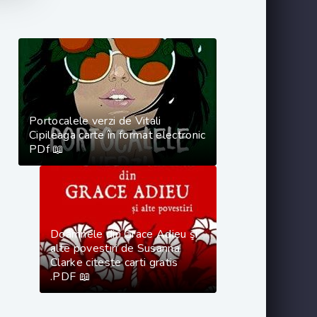
Portocalele verzi de Vitali
Cipileaga carte în format electronic
PDf 📖
Doamnele din Grace Adieu şi
alte povestiri de Susanna
Clarke citeste carti gratis
.PDF 📖