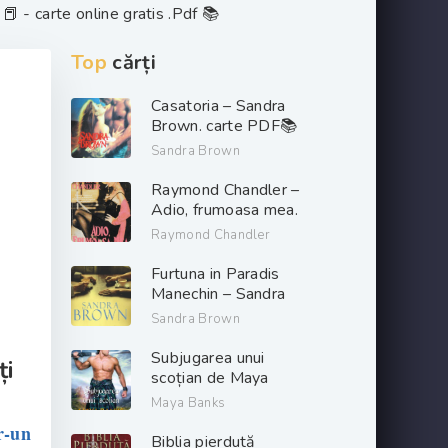
 📕 - carte online gratis .Pdf 📚
Top
cărți
Casatoria – Sandra
Brown. carte PDF📚
Sandra Brown
Raymond Chandler –
Adio, frumoasa mea.
PDF📚
Raymond Chandler
Furtuna in Paradis
Manechin – Sandra
Brown. PDF📚
Sandra Brown
Subjugarea unui
ți
scoțian de Maya
Banks descarcă carți
Maya Banks
de dragoste online
r-un
gratis .pdf 📖
Biblia pierdută