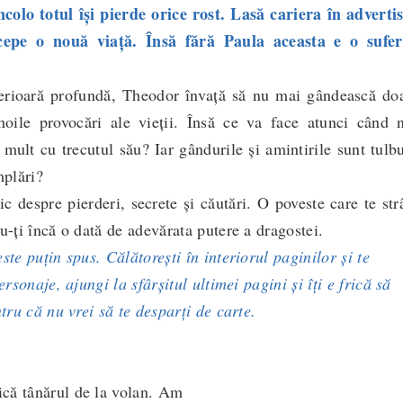
ncolo totul își pierde orice rost. Lasă cariera în adverti
cepe o nouă viață. Însă fără Paula aceasta e o sufer
ră profundă, Theodor învață să nu mai gândească doa
noile provocări ale vieții. Însă ce va face atunci când n
 mult cu trecutul său? Iar gândurile și amintirile sunt tulb
mplări?
re pierderi, secrete și căutări. O poveste care te str
u-ți încă o dată de adevărata putere a dragostei.
te puțin spus. Călătorești în interiorul paginilor și te
ersonaje, ajungi la sfârșitul ultimei pagini și îți e frică să
ntru că nu vrei să te desparți de carte.
?
că tânărul de la volan. Am