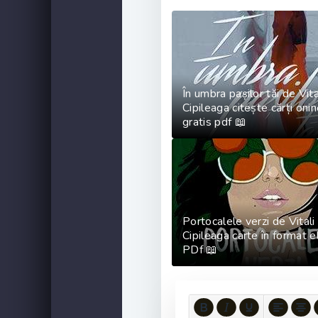
În umbra pașilor tăi de Vita
Cipileaga citește cărți oni
gratis pdf 📖
Portocalele verzi de Vitali
Cipileaga carte în format e
PDf 📖