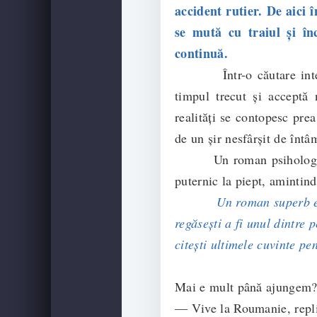
accident rutier. De aici î
se mută cu traiul și în
continuă.
Într-o căutare interioa
timpul trecut și acceptă 
realități se contopesc prea
de un șir nesfârșit de întâ
Un roman psihologic desp
puternic la piept, amintind
Un roman superb es
regăsești a fi unul dintre p
citești ultimele cuvinte pe
Mai e mult până ajungem
— Vive la Roumanie, repli