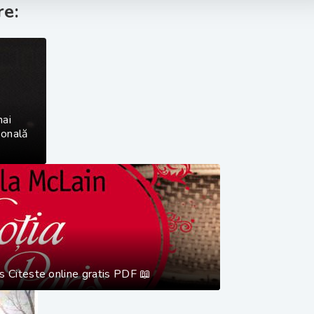
e:
mai
sonală
s Citeste online gratis PDF 📖