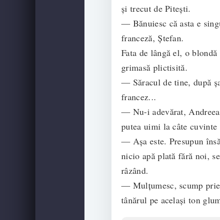
și trecut de Pitești.
— Bănuiesc că asta e sing
franceză, Ștefan.
Fata de lângă el, o blondă 
grimasă plictisită.
— Săracul de tine, după șa
francez...
— Nu-i adevărat, Andreea,
putea uimi la câte cuvinte
— Așa este. Presupun însă 
nicio apă plată fără noi, s
râzând.
— Mulțumesc, scump priete
tânărul pe același ton glu