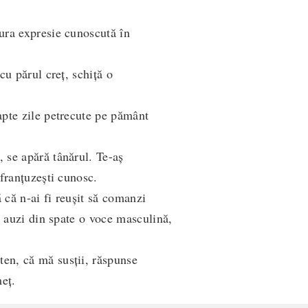
ura expresie cunoscută în
cu părul creț, schiță o
pte zile petrecute pe pământ
 se apără tânărul. Te-aș
 franțuzești cunosc.
că n-ai fi reușit să comanzi
e auzi din spate o voce masculină,
n, că mă susții, răspunse
meț.