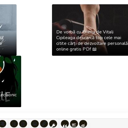
De vorbă cu Emma de Vitali
li
Cipileaga descarcă top cele mai
ne
citite cărți de dezvoltare personală
online gratis PDf 📖
lectronic