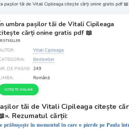
a pașilor tăi de Vitali Cipileaga citește cărți onine gratis pdf 📖
În umbra pașilor tăi de Vitali Cipileaga
citește cărți onine gratis pdf 📖
BESTSELLER
AUTOR:
Vitali Cipileaga
CATEGORIA:
Bestseller
NR. DE PAGINI:
249
LIMBA:
Română
CITEȘTE ONLINE
șilor tăi de Vitali Cipileaga citește căr
». Rezumatul cărții:
 prăbușește în momentul în care o pierde pe Paula înt