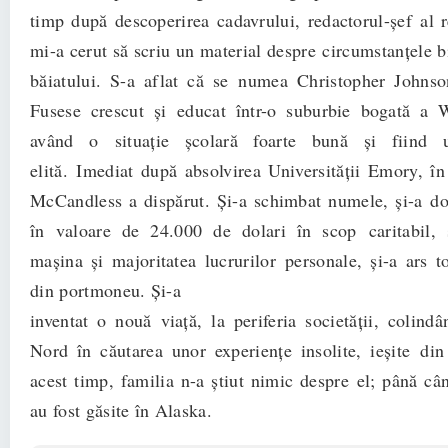
timp după descoperirea cadavrului, redactorul-şef al r
mi-a cerut să scriu un material despre circumstanţele b
băiatului. S-a aflat că se numea Christopher Johns
Fusese crescut şi educat într-o suburbie bogată a W
având o situaţie şcolară foarte bună şi fiind 
elită. Imediat după absolvirea Universităţii Emory, în
McCandless a dispărut. Şi-a schimbat numele, şi-a d
în valoare de 24.000 de dolari în scop caritabil, 
maşina şi majoritatea lucrurilor personale, şi-a ars t
din portmoneu. Şi-a
inventat o nouă viaţă, la periferia societăţii, colin
Nord în căutarea unor experienţe insolite, ieşite di
acest timp, familia n-a ştiut nimic despre el; până cân
au fost găsite în Alaska.