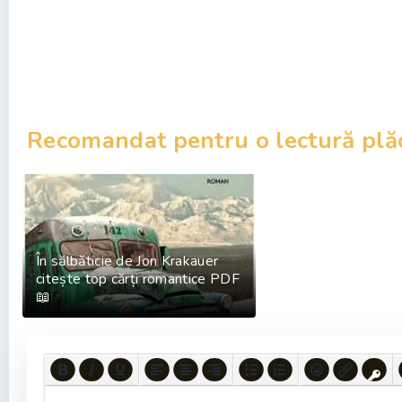
Recomandat pentru o lectură plă
În sălbăticie de Jon Krakauer
citește top cărți romantice PDF
📖