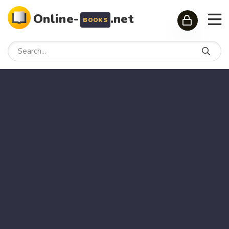
Online-
.net
BOOKS