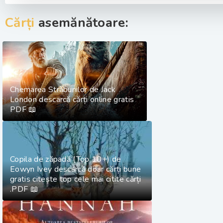
Cărți
asemănătoare:
Chemarea Străbunilor de Jack
London descarcă cărți online gratis
PDF 📖
Copila de zăpadă (Top 10+) de
Eowyn Ivey descarcă doar cărți bune
gratis citește top cele mai citite cărți
.PDF 📖