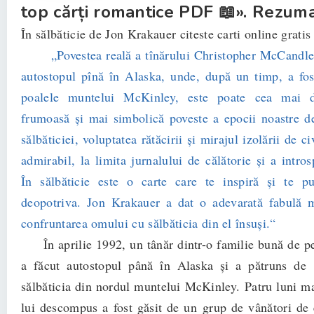
top cărți romantice PDF 📖». Rezumat
În sălbăticie de Jon Krakauer citeste carti online gratis
„Povestea reală a tînărului Christopher McCandles
autostopul pînă în Alaska, unde, după un timp, a fos
poalele muntelui McKinley, este poate cea mai d
frumoasă și mai simbolică poveste a epocii noastre 
sălbăticiei, voluptatea rătăcirii și mirajul izolării de ci
admirabil, la limita jurnalului de călătorie și a intros
În sălbăticie este o carte care te inspiră și te p
deopotriva. Jon Krakauer a dat o adevarată fabulă 
confruntarea omului cu sălbăticia din el însuși.“
În aprilie 1992, un tânăr dintr-o familie bună de p
a făcut autostopul până în Alaska şi a pătruns de 
sălbăticia din nordul muntelui McKinley. Patru luni mai
lui descompus a fost găsit de un grup de vânători de 