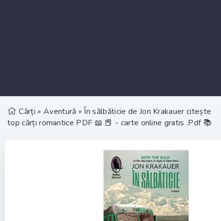
Cărți
»
Aventură
» În sălbăticie de Jon Krakauer citește
top cărți romantice PDF 📖 📕 - carte online gratis .Pdf 📚