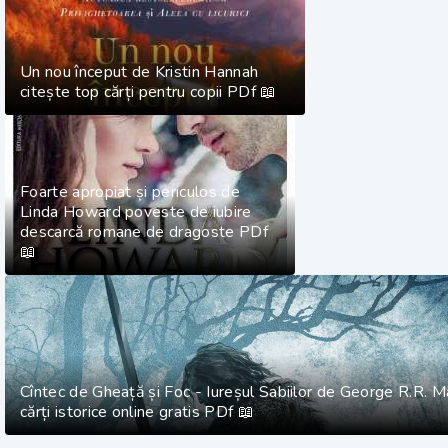
Un nou început de Kristin Hannah
citește top cărți pentru copii PDf 📖
Foarte apropiat și periculos de
Linda Howard poveste de iubire
descarcă romane de dragoste PDf
📖
Cîntec de Gheață și Foc - Iureșul Sabiilor de George R.R. M
cărți istorice online gratis PDf 📖