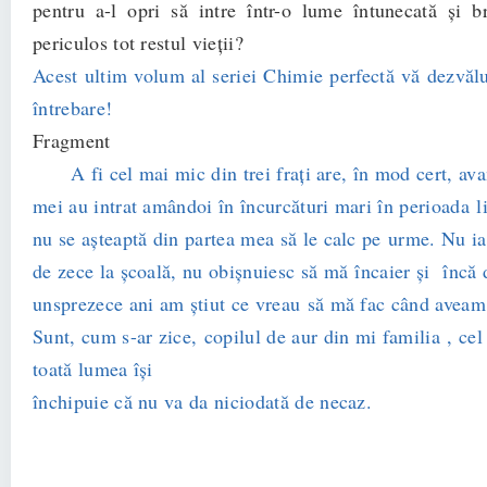
pentru a-l opri să intre într-o lume întunecată şi br
periculos tot restul vieţii?
Acest ultim volum al seriei Chimie perfectă vă dezvălu
întrebare!
Fragment
A fi cel mai mic din trei fraţi are, în mod cert, avan
mei au intrat amândoi în încurcături mari în perioada l
nu se aşteaptă din partea mea să le calc pe urme. Nu i
de zece la şcoală, nu obişnuiesc să mă încaier şi încă 
unsprezece ani am ştiut ce vreau să mă fac când aveam
Sunt, cum s-ar zice, copilul de aur din mi familia , cel
toată lumea îşi
închipuie că nu va da niciodată de necaz.