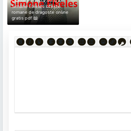
Chimie Perfectă Vol 1 de
Simone Elkeles citește
romane de dragoste online
gratis pdf 📖