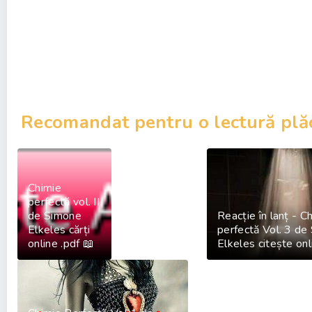
Recomandat pentru o lectură plă
Chimie
perfectă vol. II
de Simone
Reacție în lanț - C
Elkeles cărți
perfectă Vol. 3 de
online .pdf 📖
Elkeles citește onl