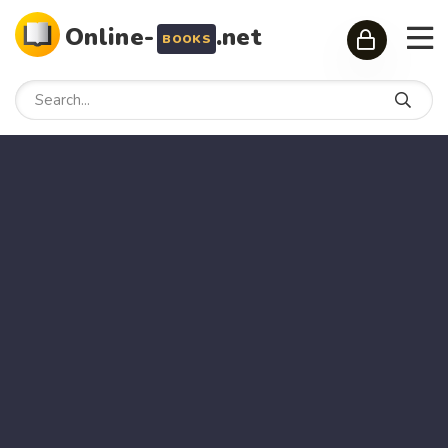
Online-
.net
BOOKS