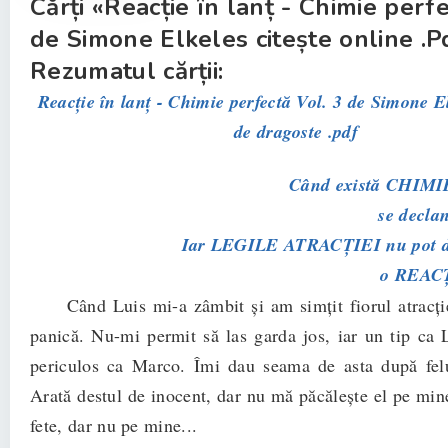
Cărți «Reacție în lanț - Chimie perfe
de Simone Elkeles citește online .Pd
Rezumatul cărții:
Reacție în lanț - Chimie perfectă Vol. 3 de Simone 
de dragoste .pdf
Când există CHIM
se declan
Iar LEGILE ATRACŢIEI nu pot d
o REAC
Când Luis mi-a zâmbit şi am simţit fiorul atracţiei
panică. Nu-mi permit să las garda jos, iar un tip ca L
periculos ca Marco. Îmi dau seama de asta după fel
Arată destul de inocent, dar nu mă păcăleşte el pe mine
fete, dar nu pe mine...