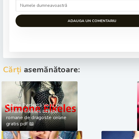
ADAUGA UN COMENTARIU
Cărți
asemănătoare:
Chimie Perfectă Vol 1 de
Simone Elkeles citește
romane de dragoste online
gratis pdf 📖