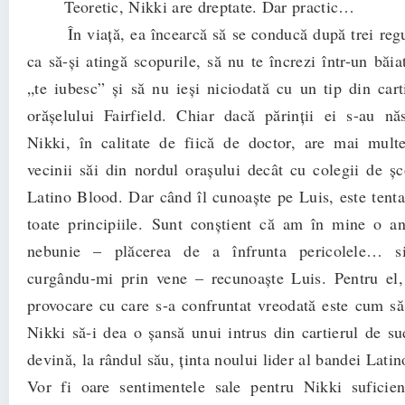
Teoretic, Nikki are dreptate. Dar practic…
În viaţă, ea încearcă să se conducă după trei regul
ca să-şi atingă scopurile, să nu te încrezi într-un băia
„te iubesc” şi să nu ieşi niciodată cu un tip din cart
orăşelului Fairfield. Chiar dacă părinţii ei s-au n
Nikki, în calitate de fiică de doctor, are mai mul
vecinii săi din nordul oraşului decât cu colegii de ş
Latino Blood. Dar când îl cunoaşte pe Luis, este tentat
toate principiile.
Sunt conştient că am în mine o a
nebunie – plăcerea de a înfrunta pericolele… si
curgându-mi prin vene – recunoaşte Luis. Pentru el
provocare cu care s-a confruntat vreodată este cum s
Nikki să-i dea o şansă unui intrus din cartierul de su
devină, la rândul său, ţinta noului lider al bandei Lati
Vor fi oare sentimentele sale pentru Nikki suficien