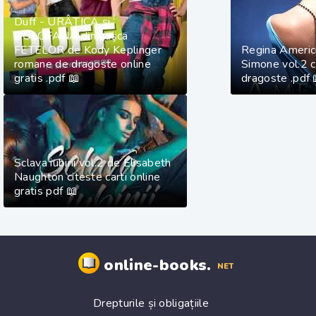
Duff - URÂŢICA și
DOLOFANA din gaşca
FETELOR de Kody Keplinger
Regina Americi
romane de dragoste online
Simone vol.2 c
gratis .pdf 📖
dragoste .pdf 
Sclava iubirii vol.2 de Elisabeth
Naughton citeste carti online
gratis pdf 📖
online-books.
NET
Drepturile și obligațiile