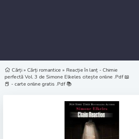
Cărți
»
Cărți romantice
» Reacție în lanț - Chimie
perfectă Vol. 3 de Simone Elkeles citește online .Pdf 📖
📕 - carte online gratis .Pdf 📚