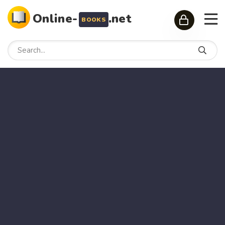
Online-
.net
BOOKS