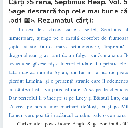
Cărți «Sirena, Septimus Heap, Vol. 
Sage descarcă top cele mai bune căr
.pdf 📖». Rezumatul cărții:
În cea de-a cincea carte a seriei, Septimus, 
nimicitoare, ajunge pe o insulă deosebit de frumoas
șapte aflate într-o mare scânteietoare, împreună
dragonul său, grav rănit de un fulger, cu Jenna și cu B
aceasta se găsesc niște lucruri ciudate, iar printre el
fată magică numită Syrah, un far în formă de pisică
pierdut Lumina, și o prezență stranie care îl ademene
cu cântecul ei - va putea el oare să scape de chemarea
Dar pericolul îi pândește și pe Lucy și Băiatul Lup, ca
să vrea pe barca unor marinari ticăloși, ca și pe Mi
Jennei, care poartă în adâncul corabiei sale o comoară 
Carismatica povestitoare Angie Sage continuă călă