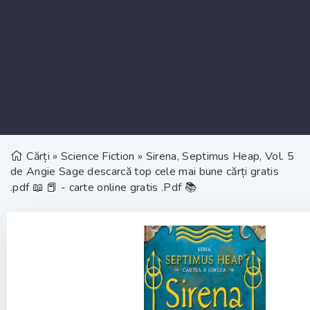
Cărți
»
Science Fiction
» Sirena, Septimus Heap, Vol. 5
de Angie Sage descarcă top cele mai bune cărți gratis
.pdf 📖 📕 - carte online gratis .Pdf 📚