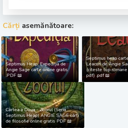
Cărți
asemănătoare:
Septimus heap cartea
Septimus Heap. Expediția de
Leacuri de Angie S
Angie Sage carte online gratis
(citeste top romane
.PDF 📖
pdf) .pdf 📖
Cartea a Doua - Zborul (Seria
Septimus Heap) ANGIE SAGE cărți
de filosofie online gratis PDF 📖