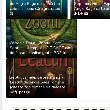
de Angie Sage descarcă top
Septimus Heap. Exp
cele mai bune cărți gratis .pdf
Angie Sage carte onl
📖
.PDF 📖
Cartea a Doua - Zborul (Seria
Septimus Heap) ANGIE SAGE cărți
de filosofie online gratis PDF 📖
Septimus heap cartea a treia -
Leacuri de Angie Sage romane
(citeste top romane de dragste
pdf) .pdf 📖