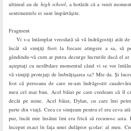
ultimul an de
high school
, a hotărât că a venit moment
sentimentele ei sunt împărtășite.
Fragment
Vi s-a întâmplat vreodată să vă îndrăgostiți atât de 
încât să simțiți fiori la fiecare atingere a sa, să pe
gândindu-vă cum ar putea decurge lucrurile dacă el ar ș
așteptați cu nerăbdare momentul când vi se vor întâlni 
vă simțiți protejați de îmbrățișarea sa? Mie da. Și lucr
fost că persoana de care m-am îndrăgostit cuadevăra
meu cel mai bun. Acel băiat pe care credeam că îl c
decât pe mine. Acel băiat, Dylan, cu care îmi pet
parte din viață. Ceea ce simțeam pentru el era ceva atâ
pur, încât mie însămi îmi era frică să recunosc asta.
început exact în fața unui dulăpior școlar: al meu. C