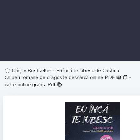
Cărți
»
Bestseller
» Eu încă te iubesc de Cristina
Chiperi romane de dragoste descarcă online PDF 📖 📕 -
carte online gratis .Pdf 📚