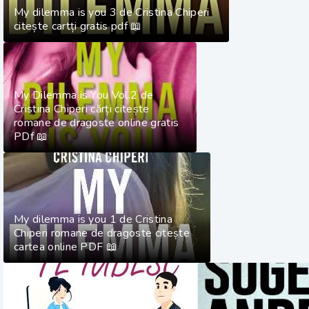
My dilemma is you 3 de Cristina Chiperi
citește cartți gratis pdf 📖
My Dilemma is You Vol.2 de
Cristina Chiperi cărți citește
romane de dragoste online gratis
PDf 📖
My dilemma is you 1 de Cristina
Chiperi romane de dragoste citește
cartea online PDF 📖