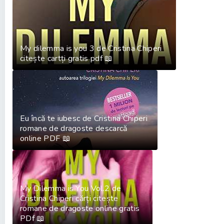
My dilemma is you 3 de Cristina Chiperi
citește cartți gratis pdf 📖
Eu încă te iubesc de Cristina Chiperi
romane de dragoste descarcă
online PDF 📖
My Dilemma is You Vol.2 de
Cristina Chiperi cărți citește
romane de dragoste online gratis
PDf 📖