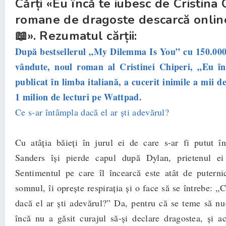
Cărți «Eu încă te iubesc de Cristina 
romane de dragoste descarcă onli
📖». Rezumatul cărții:
După bestsellerul „My Dilemma Is You” cu 150.00
vândute, noul roman al Cristinei Chiperi, „Eu în
publicat în limba italiană, a cucerit inimile a mii de
1 milion de lecturi pe Wattpad.
Ce s-ar întâmpla dacă el ar ști adevărul?
Cu atâția băieți în jurul ei de care s-ar fi putut î
Sanders își pierde capul după Dylan, prietenul e
Sentimentul pe care îl încearcă este atât de puternic
somnul, îi oprește respirația și o face să se întrebe: „
dacă el ar ști adevărul?” Da, pentru că se teme să nu
încă nu a găsit curajul să-și declare dragostea, și 