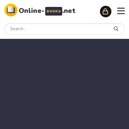
Online-
.net
BOOKS