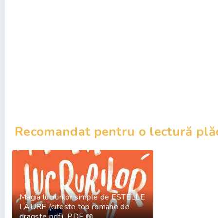
Recomandat pentru o lectură plă
Magia lucrurilor simple de ESTELLE
LAURE (citeste top romane de
dragste pdf) .PDF 📖