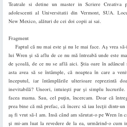
Teatrale si detine un master in Scriere Creativa p
adolescenti al Universitatii din Vermont, SUA. Locu
New Mexico, alături de cei doi copii ai sai.
Fragment
Faptul că nu mai este şi nu le mai face. Aş vrea să-
lui Wren şi să aflu de ce nu mă întreabă unde este m
de şcoală, de ce nu se află aici. Ştia oare în adâncul 
asta avea să se întâmple, că noaptea în care a venit
începutul, iar întâmplările ulterioare reprezintă d
inevitabilă? Uneori, intuieşti pur şi simplu lucrurile
facea mama. Sau, cel puţin, încercam. Doar că întreg
prea bine că mă prefac, că încerc să iau lecţii dintr-u
aş fi vrut să-l am. Insă când am sărutat-o pe Wren în c
şi mi-am luat la revedere de la ea, urmărind-o cum in