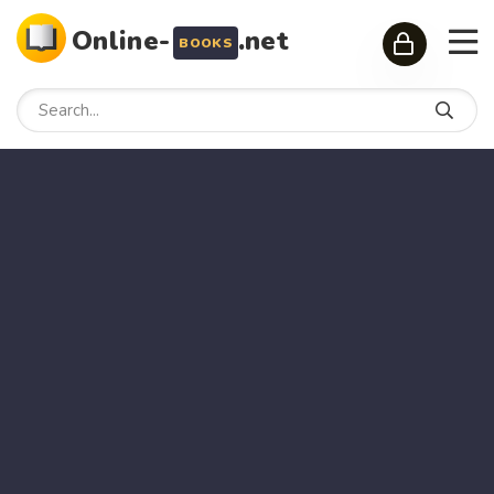
Online-
.net
BOOKS