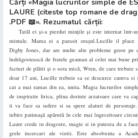
Cărți «Magia lucrurilor simple de 
LAURE (citeste top romane de drag
.PDF 📖». Rezumatul cărții:
Tatăl ei și-a pierdut mințile și este internat într-un
mintale. Mama ei a parasit orașul.Lucille il place 
Digby Jones, dar are multe alte probleme grave pe c
îndrăgostească de fratele geaman al celei mai bune pri
facturi de plătit și o sora mică, Wren, de care trebuie s
doar 17 ani, Lucille trebuie sa se descurce cumva si s
cat a mai ramas din ea, unita. Magia lucrurilor simple
de inspiratie lirica, plina dorinte arzatoare care va capt
ii va face sa sufere si sa spere alaturi de personaje
iubire patimașă apărută în cele mai îngrozitoare circum
Laure crede in dragoste, magie si in puterea de a face
grele incercari ale vietii. Este absolventa a Aca