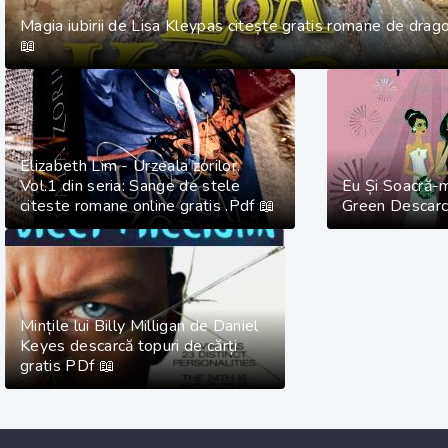
Magia iubirii de Lisa Kleypas citește gratis romane de drag
📖
Elizabeth Lim - Urzeala zorilor.
Vol.1 din seria: Sange de stele
Eu Și Soacră-
citeste romane online gratis .Pdf 📖
Green Descarcă
Mințile lui Billy Milligan de Daniel
Keyes descarcă topuri de cărți
gratis PDf 📖