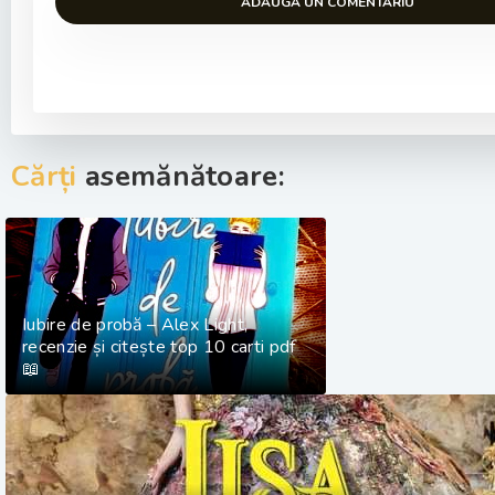
ADAUGA UN COMENTARIU
Cărți
asemănătoare:
Iubire de probă – Alex Light,
recenzie și citește top 10 carti pdf
📖