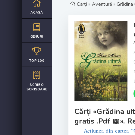
Cărți
»
Aventură
» Grădina 
ACASĂ
GENURI
TOP 100
SCRIE O
SCRISOARE
Cărți «Grădina u
gratis .Pdf 📖». R
Actiunea din cartea “Gr