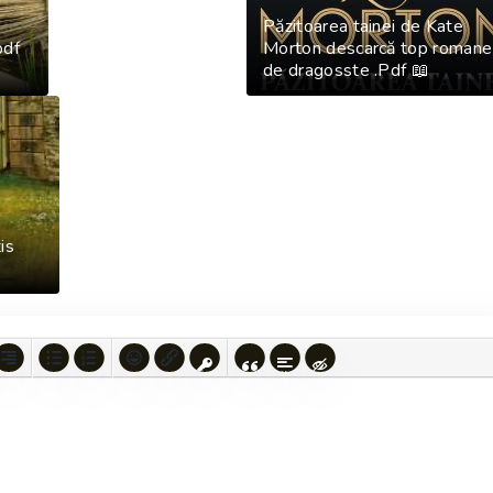
Păzitoarea tainei de Kate
pdf
Morton descarcă top romane
de dragosste .Pdf 📖
e
is