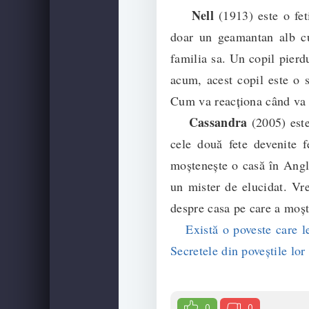
Nell
(1913) este o feti
doar un geamantan alb cu
familia sa. Un copil pierd
acum, acest copil este o s
Cum va reacționa când va a
Cassandra
(2005) este
cele două fete devenite 
moștenește o casă în Angli
un mister de elucidat. Vre
despre casa pe care a moșt
Există o poveste care le 
Secretele din poveștile lor
0
0