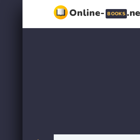
Online-
.n
BOOKS