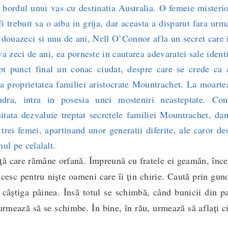
la bordul unui vas cu destinatia Australia. O femeie misteri
 trebuit sa o aiba in grija, dar aceasta a disparut fara urm
 douazeci si unu de ani, Nell O’Connor afla un secret care 
a zeci de ani, ea porneste in cautarea adevaratei sale identi
ept punct final un conac ciudat, despre care se crede ca a
a proprietatea familiei aristocrate Mountrachet. La moarte
ndra, intra in posesia unei mosteniri neasteptate. Con
itata dezvaluie treptat secretele familiei Mountrachet, da
 trei femei, apartinand unor generatii diferite, ale caror de
unul pe celalalt.
iță care rămâne orfană. Împreună cu fratele ei geamăn, înc
cesc pentru niște oameni care îi țin chirie. Caută prin gun
 câștiga pâinea. Însă totul se schimbă, când bunicii din p
rmează să se schimbe. În bine, în rău, urmează să aflați c