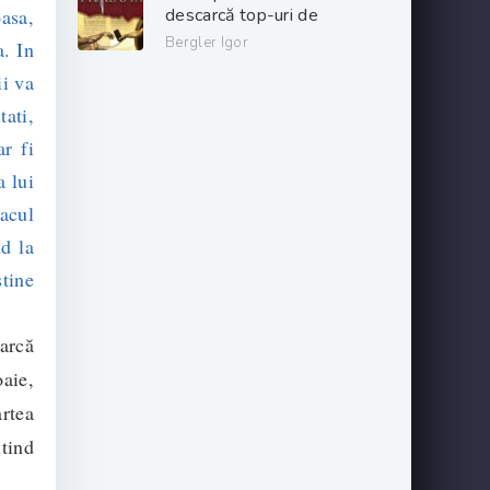
oasa,
descarcă top-uri de
cărți online gratis
Bergler Igor
a. In
.PDF 📖
ii va
tati,
r fi
a lui
acul
nd la
stine
earcă
oaie,
artea
itind