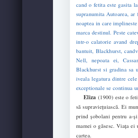
cand o fetita este gasita 
supranumita Autoarea, ar fi
noaptea in care implineste
marca destinul. Peste catev
intr-o calatorie avand dr
bantuit, Blackhurst, candv
Nell, nepoata ei, Cassa
Blackhurst si gradina sa u
iveala legatura dintre cele
exceptionale se continua 
Eliza
(1900) este o fet
să supraviețuiască. Ei mun
prind șobolani pentru a-și
mamei o găsesc. Viața ei u
cartea.