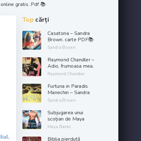
online gratis .Pdf 📚
Top
cărți
Casatoria – Sandra
Brown. carte PDF📚
Sandra Brown
Raymond Chandler –
Adio, frumoasa mea.
PDF📚
Raymond Chandler
Furtuna in Paradis
Manechin – Sandra
Brown. PDF📚
Sandra Brown
Subjugarea unui
scoțian de Maya
Banks descarcă carți
Maya Banks
de dragoste online
ial,
gratis .pdf 📖
Biblia pierdută