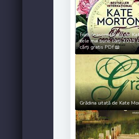
Fiica ceasornicarului de K
cele mai bune cărți 2019 c
cărți gratis PDf 📖
Grădina uitată de Kate Mor