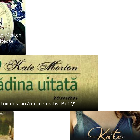
ate Morton
itește
ton descarcă online gratis .Pdf 📖