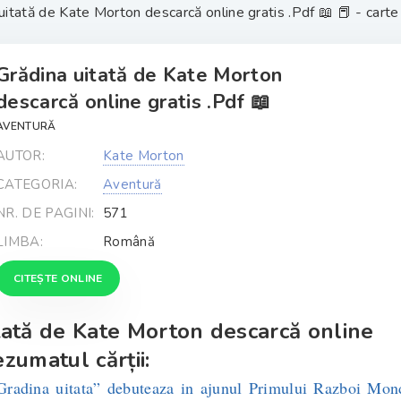
uitată de Kate Morton descarcă online gratis .Pdf 📖 📕 - carte 
Grădina uitată de Kate Morton
descarcă online gratis .Pdf 📖
AVENTURĂ
AUTOR:
Kate Morton
CATEGORIA:
Aventură
NR. DE PAGINI:
571
LIMBA:
Română
CITEȘTE ONLINE
itată de Kate Morton descarcă online
ezumatul cărții:
adina uitata” debuteaza in ajunul Primului Razboi Mond