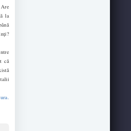
. Are
ă la
 până
inți?
intre
t că
xistă
talii
tura.