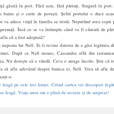
ță găsită în port. Fără acte, fără părinți. Singură în port
 haine și o carte de povești. Șeful portului o duce acas
ut va aduce viață în familia sa tristă. Neputând avea copii
peranță. Însă ce se va întâmpla când va fi căutată de păr
fla că a fost adoptată?
 nepoata lui Nell. Ei îi revine datoria de a găsi legătura d
femei. După ce Nell moare, Cassandra află din testamen
a. Nu dorește să o vândă. Ceva o atrage încolo. Știe că e
a să afle adevărul despre bunica ei, Nell. Vrea să afle de
enit-o.
leagă pe cele trei femei. Citind cartea vei descoperi legă
 se leagă. Viața unui om e plină de secrete și de surprize!