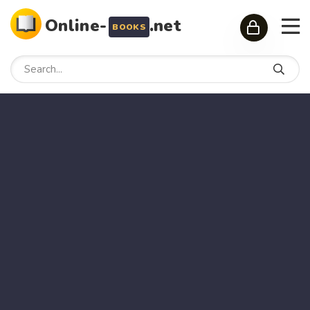
Online-
.net
BOOKS