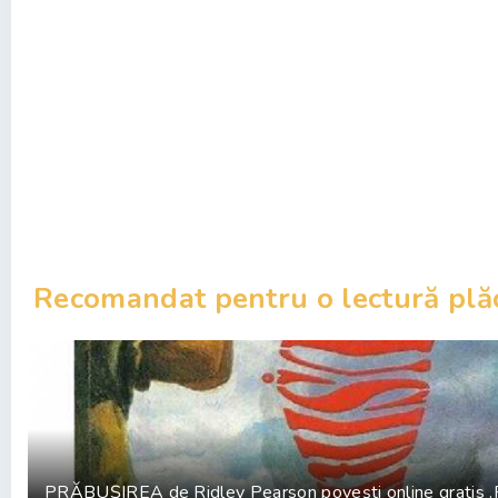
Recomandat pentru o lectură plă
PRĂBUȘIREA de Ridley Pearson povești online gratis .