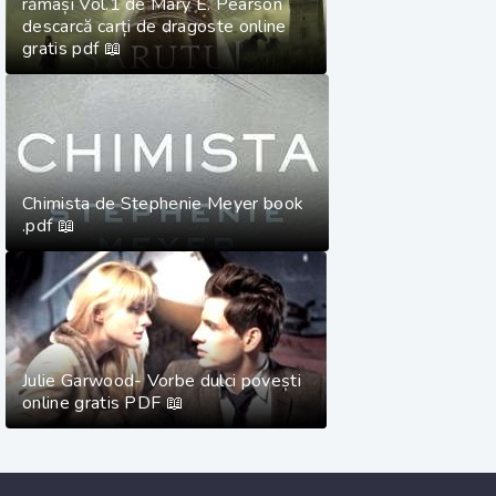
rămași Vol.1 de Mary E. Pearson
descarcă carți de dragoste online
gratis pdf 📖
Chimista de Stephenie Meyer book
.pdf 📖
Julie Garwood- Vorbe dulci povești
online gratis PDF 📖