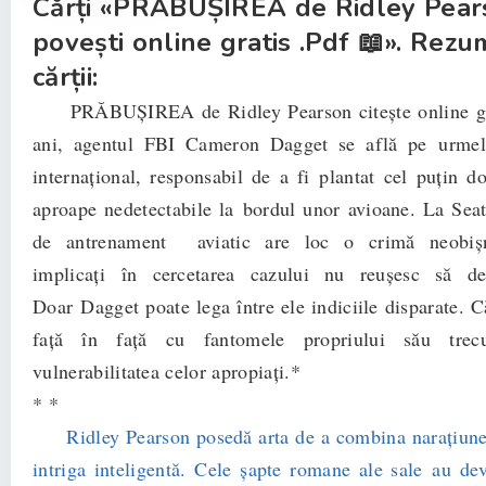
Cărți «PRĂBUȘIREA de Ridley Pear
povești online gratis .Pdf 📖». Rezu
cărții:
PRĂBUȘIREA de Ridley Pearson citește online gra
ani, agentul FBI Cameron Dagget se află pe urmele
internaţional, responsabil de a fi plantat cel puţin d
aproape nedetectabile la bordul unor avioane. La Seatt
de antrenament aviatic are loc o crimă neobişnu
implicaţi în cercetarea cazului nu reuşesc să d
Doar Dagget poate lega între ele indiciile disparate. C
faţă în faţă cu fantomele propriului său tre
vulnerabilitatea celor apropiaţi.*
* *
Ridley Pearson posedă arta de a combina naraţiune
intriga inteligentă. Cele şapte romane ale sale au deve