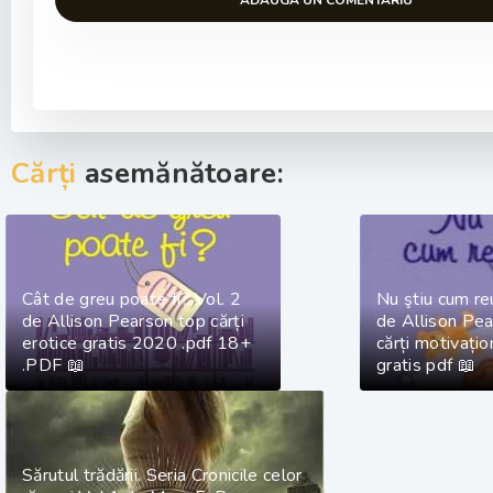
ADAUGA UN COMENTARIU
Cărți
asemănătoare:
Cât de greu poate fi? Vol. 2
Nu ​ştiu cum r
de Allison Pearson top cărți
de Allison Pe
erotice gratis 2020 .pdf 18+
cărți motivațio
.PDF 📖
gratis pdf 📖
Sărutul trădării. Seria Cronicile celor