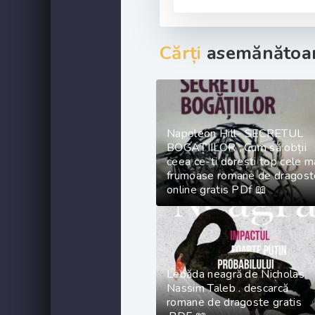
Cărți
asemănătoar
Napoleon Hill- SECRETUL
BOGAȚIILOR , Cum să obții
ceea ce-ti dorești top cele m
frumoase romane de dragost
online gratis PDf 📖
Lebăda neagră de Nicholas
Nassim Taleb . descarcă
romane de dragoste gratis