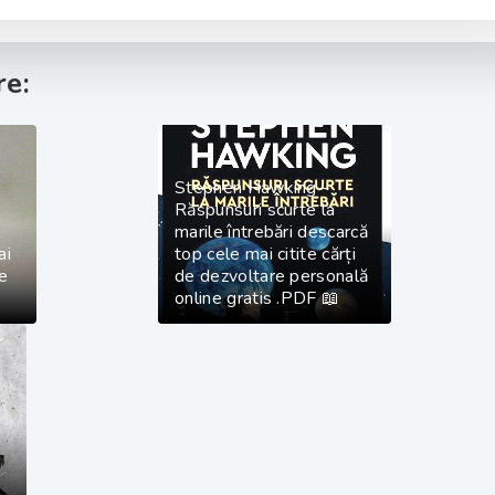
e:
Stephen Hawking -
Răspunsuri scurte la
marile întrebări descarcă
ai
top cele mai citite cărți
e
de dezvoltare personală
online gratis .PDF 📖