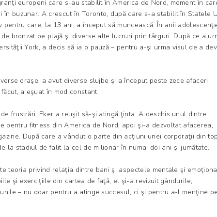
granţi europeni care s-au stabilit în America de Nord, moment în car
în buzunar. A crescut în Toronto, după care s-a stabilit în Statele U
v pentru care, la 13 ani, a început să muncească. În anii adolescenţe
i de bronzat pe plajă şi diverse alte lucruri prin târguri. După ce a u
rsităţii York, a decis să ia o pauză – pentru a-şi urma visul de a de
n diverse oraşe, a avut diverse slujbe şi a început peste zece afaceri
a făcut, a eşuat în mod constant.
 de frustrări, Eker a reuşit să-şi atingă ţinta. A deschis unul dintre
e pentru fitness din America de Nord, apoi şi-a dezvoltat afacerea,
zine. După care a vândut o parte din acţiuni unei corporaţii din to
e la stadiul de falit la cel de milionar în numai doi ani şi jumătate.
lte teoria privind relaţia dintre bani şi aspectele mentale şi emoţion
ile şi exerciţiile din cartea de faţă, el şi-a revizuit gândurile,
iunile – nu doar pentru a atinge succesul, ci şi pentru a-l menţine p