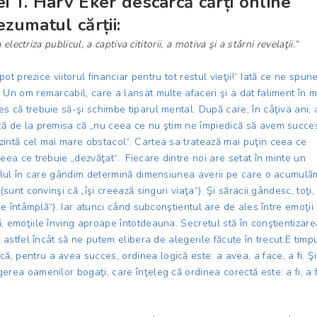
ei T. Harv Eker descarcă cărți online
ezumatul cărții:
electriza publicul, a captiva cititorii, a motiva şi a stârni revelaţii.“
pot prezice viitorul financiar pentru tot restul vieţii!“ Iată ce ne spune
. Un om remarcabil, care a lansat multe afaceri şi a dat faliment în 
s că trebuie să-şi schimbe tiparul mental. După care, în câţiva ani, 
că de la premisa că „nu ceea ce nu ştim ne împiedică să avem succes
zintă cel mai mare obstacol“. Cartea sa tratează mai puţin ceea ce
ceea ce trebuie „dezvăţat“. Fiecare dintre noi are setat în minte un
 felul în care gândim determină dimensiunea averii pe care o acumulă
 (sunt convinşi că „îşi creează singuri viaţa“). Şi săracii gândesc, toţi,
 se întâmplă“). Iar atunci când subconştientul are de ales între emoţii
ă, emoţiile înving aproape întotdeauna. Secretul stă în conştientizare
i, astfel încât să ne putem elibera de alegerile făcute în trecut.E timp
, pentru a avea succes, ordinea logică este: a avea, a face, a fi. Şi
erea oamenilor bogaţi, care înţeleg că ordinea corectă este: a fi, a 