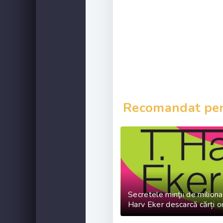
Recomandat pent
Secretele minţii de milionar
Harv Eker descarcă cărți o