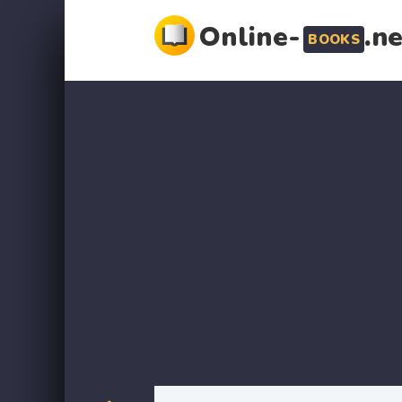
Online-
.n
BOOKS