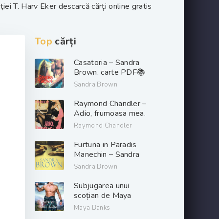
ţiei T. Harv Eker descarcă cărți online gratis
Top
cărți
Casatoria – Sandra
Brown. carte PDF📚
Sandra Brown
Raymond Chandler –
Adio, frumoasa mea.
PDF📚
Raymond Chandler
Furtuna in Paradis
Manechin – Sandra
Brown. PDF📚
Sandra Brown
Subjugarea unui
scoțian de Maya
Banks descarcă carți
Maya Banks
de dragoste online