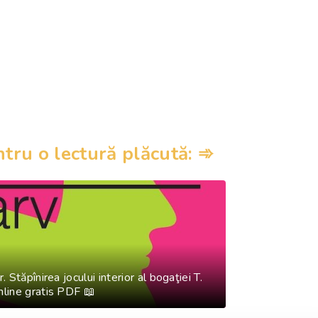
ru o lectură plăcută: ➾
. Stăpînirea jocului interior al bogaţiei T.
nline gratis PDF 📖