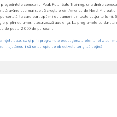
i preşedintele companiei Peak Potentials Training, una dintre compan
sonală având cea mai rapidă creştere din America de Nord. A creat o
personală, la care participă mii de oameni din toate colţurile lumii. S
ie şi plin de umor, electrizează audienţa. La programele cu durata 
ic de peste 2 000 de persoane.
nferinţele sale, ca şi prin programele educaţionale oferite, el a schim
eni, ajutându-i să se apropie de obiectivele lor şi să obţină