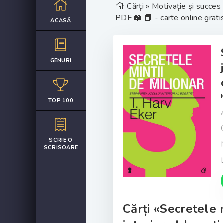
Cărți
»
Motivație și succes
PDF 📖 📕 - carte online grati
ACASĂ
GENURI
TOP 100
SCRIE O
SCRISOARE
Cărți «Secretele m