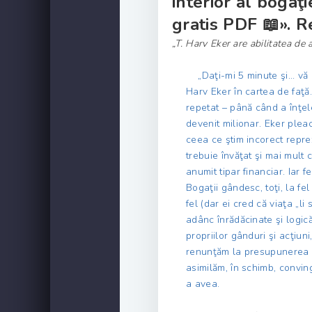
interior al bogaţi
gratis PDF 📖». R
„T. Harv Eker are abilitatea de a 
„Daţi-mi 5 minute şi... vă 
Harv Eker în cartea de faţă
repetat – până când a înţele
devenit milionar. Eker plea
ceea ce ştim incorect repre
trebuie învăţat şi mai mult 
anumit tipar financiar. Iar
Bogaţii gândesc, toţi, la fel
fel (dar ei cred că viaţa „li
adânc înrădăcinate şi logic
propriilor gânduri şi acţiun
renunţăm la presupunerea că
asimilăm, în schimb, conving
a avea.