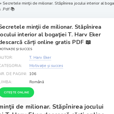
» Secretele minţii de milionar. Stăpînirea jocului interior al boga
s .Pdf 📚
Secretele minţii de milionar. Stăpînirea
jocului interior al bogaţiei T. Harv Eker
descarcă cărți online gratis PDF 📖
MOTIVAȚIE ȘI SUCCES
AUTOR:
T. Harv Eker
CATEGORIA:
Motivație și succes
NR. DE PAGINI:
106
LIMBA:
Română
CITEȘTE ONLINE
inţii de milionar. Stăpînirea jocului