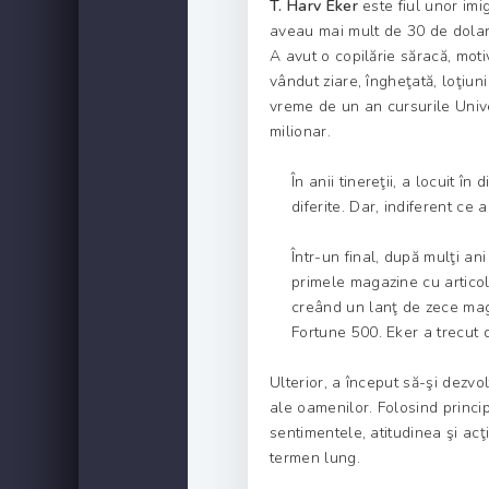
T. Harv Eker
este fiul unor imi
aveau mai mult de 30 de dolari 
A avut o copilărie săracă, moti
vândut ziare, îngheţată, loţiun
vreme de un an cursurile Unive
milionar.
În anii tinereţii, a locuit î
diferite. Dar, indiferent ce 
Într-un final, după mulţi ani
primele magazine cu articol
creând un lanţ de zece maga
Fortune 500. Eker a trecut d
Ulterior, a început să-şi dezvo
ale oamenilor. Folosind principi
sentimentele, atitudinea şi acţ
termen lung.