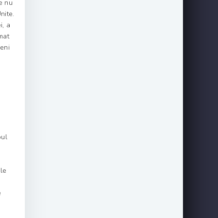
e nu
nite.
i, a
rmat
veni
pul
ale
e