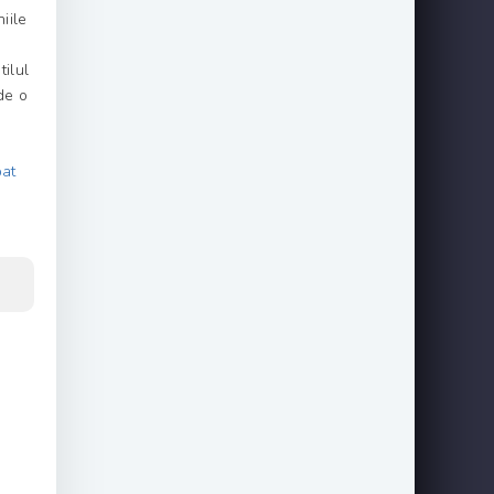
iile
tilul
de o
bat