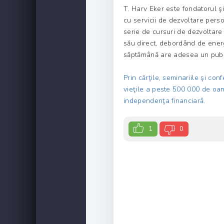
T. Harv Eker este fondatorul ş
cu servicii de dezvol­tare per
serie de cursuri de dezvoltare 
său direct, debordând de energ
săptămână are adesea un publ
Prin cărţile, seminariile şi co
vieţile a peste 500 000 de oam
independenţa financiară.
1
0