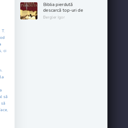
gratis .pdf 📖
Biblia pierdută
descarcă top-uri de
cărți online gratis
Bergler Igor
.PDF 📖
 T.
mod
a
, ci
m.
 la
a
ul să
 să
face,