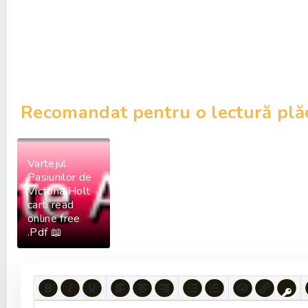
Recomandat pentru o lectură plă
Vartejul
Pasiunilor de
Victoria Holt
carti read
online free
.Pdf 📖