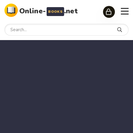
Online-
.net
BOOKS