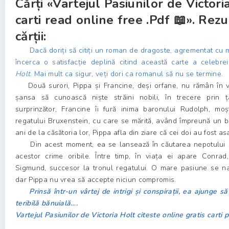
Cărți «Vartejul Pasiunilor de Victori
carti read online free .Pdf 📖». Rez
cărții:
Dacă doriți să citiți un roman de dragoste, agrementat cu m
încerca o satisfacție deplină citind această carte a celebr
Holt
. Mai mult ca sigur, veți dori ca romanul să nu se termine.
Două surori, Pippa și Francine, deși orfane, nu rămân în vo
șansa să cunoască niște străini nobili, în trecere prin 
surprinzător, Francine îi fură inima baronului Rudolph, moșt
regatului Bruxenstein, cu care se mărită, având împreună un bă
ani de la căsătoria lor, Pippa afla din ziare că cei doi au fost asa
Din acest moment, ea se lansează în căutarea nepotului să
acestor crime oribile. Între timp, în viața ei apare Conrad
Sigmund, succesor la tronul regatului. O mare pasiune se naș
dar Pippa nu vrea să accepte niciun compromis.
Prinsă într-un vârtej de intrigi și conspirații, ea ajunge să
teribilă bănuială….
Vartejul Pasiunilor de Victoria Holt citeste online gratis carti 