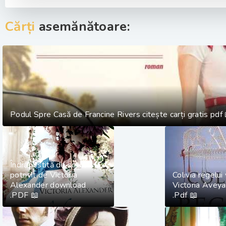
Cărți
asemănătoare:
Podul Spre Casă de Francine Rivers citește carți gratis pdf 
Îndrăgostită de soțul
potrivit de Victoria
Colivia regelui
Alexander download
Victoria Aveyar
.PDF 📖
.Pdf 📖