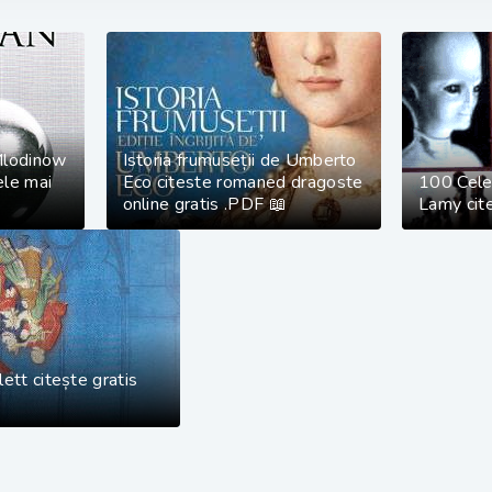
Mlodinow
Istoria frumuseții de Umberto
ele mai
Eco citeste romaned dragoste
100 Cele
online gratis .PDF 📖
Lamy cite
ett citește gratis