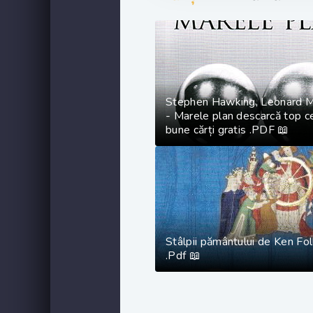
Stephen Hawking, Leonard 
- Marele plan descarcă top c
bune cărți gratis .PDF 📖
Stâlpii pământului de Ken Foll
.Pdf 📖