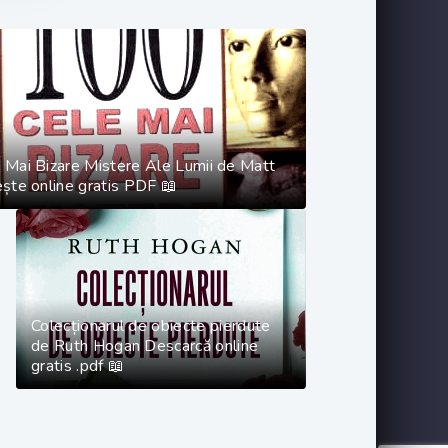
 Mai Bizare Mistere Ale Lumii de Matt
ște online gratis PDF 📖
Colecționarul de obiecte pierdute
de Ruth Hogan Descarcă online
gratis .pdf 📖