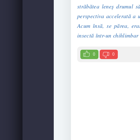
străbătea leneş drumul s
perspectiva accelerată a u
Acum însă, se părea, era
insectă într-un chihlimbar
0
0