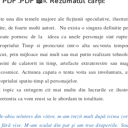
 PDF .PDF 📖». Rezumatul cărții:
te una din temele majore ale ficțiunii speculative, ilustra
rite, de foarte multi autori. Nu exista o singura definitie p
 toate pornesc de la ideea ca unele personaje sint rupte
ropriului Timp si proiectate intr-o alta secventa tempor
ecut, prin mijloace mai mult sau mai putin realizate tehnol
sini de calatorit in timp, artefacte extraterestre sau ma
cosmice. Actiunea capata o tenta voita sau involuntara, a
opriului spatiu-timp al personajelor.
topic sa stringem cit mai multe din lucrarile ce ilustr
retentia ca vom reusi sa le abordam in totalitate.
-abia reîntors din viitor, m-am trezit mult după ivirea zor
fără vise. M-am sculat din pat şi am tras draperiile. Soa