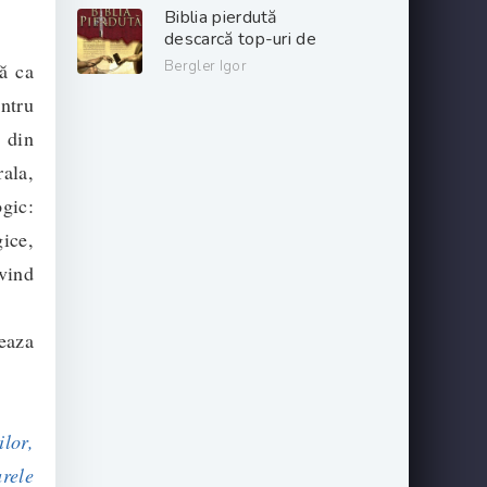
gratis .pdf 📖
Biblia pierdută
descarcă top-uri de
cărți online gratis
Bergler Igor
tă ca
.PDF 📖
entru
 din
ala,
ogic:
gice,
vind
eaza
ilor,
rele