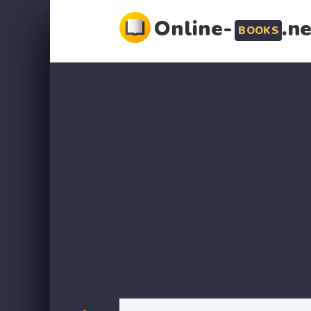
Online-
.n
BOOKS