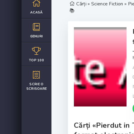
Cărți
»
Science Fiction
» Pie
📚
ACASĂ
GENURI
TOP 100
SCRIE O
SCRISOARE
Cărți «Pierdut in