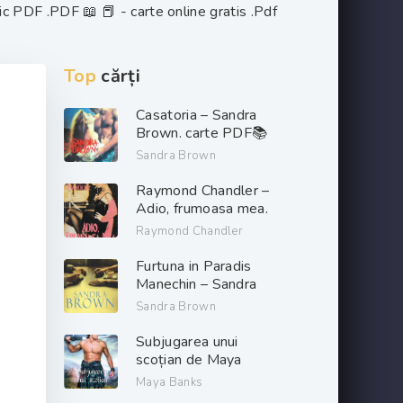
ic PDF .PDF 📖 📕 - carte online gratis .Pdf
Top
cărți
Casatoria – Sandra
Brown. carte PDF📚
Sandra Brown
Raymond Chandler –
Adio, frumoasa mea.
PDF📚
Raymond Chandler
Furtuna in Paradis
Manechin – Sandra
Brown. PDF📚
Sandra Brown
Subjugarea unui
scoțian de Maya
Banks descarcă carți
Maya Banks
de dragoste online