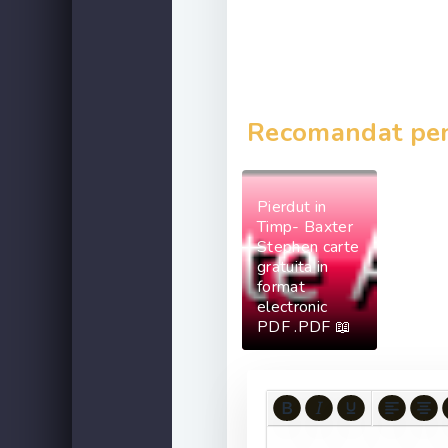
Recomandat pent
Pierdut in
Timp- Baxter
Stephen carte
gratuita in
format
electronic
PDF .PDF 📖