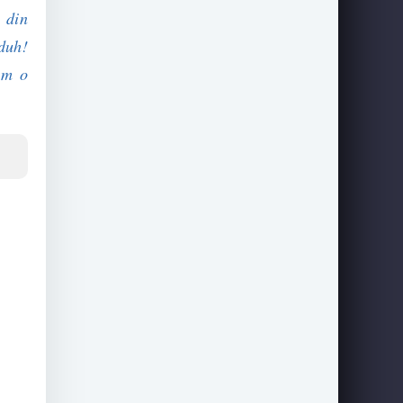
 din
zduh!
um o