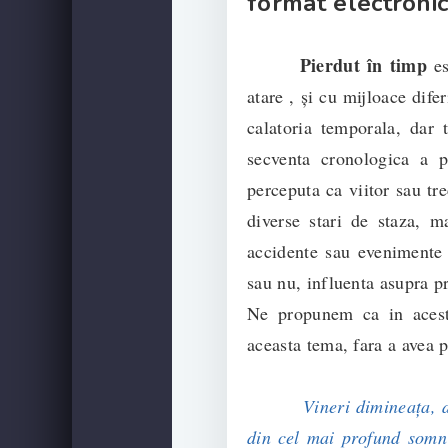
format electronic
Pierdut în timp
es
atare , și cu mijloace dife
calatoria temporala, dar
secventa cronologica a p
perceputa ca viitor sau tr
diverse stari de staza, ma
accidente sau evenimente 
sau nu, influenta asupra pr
Ne propunem ca in acest 
aceasta tema, fara a avea p
Vineri dimineaţa, de
din cel mai profund somn 