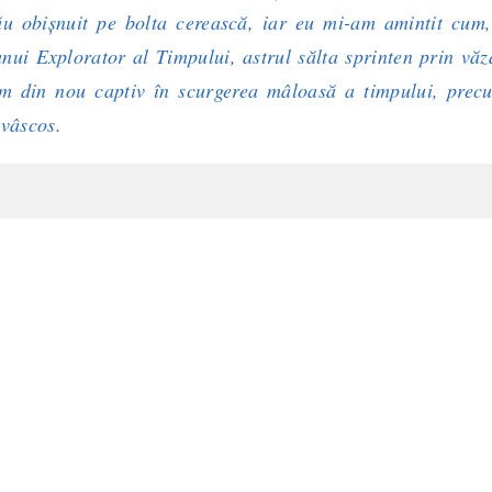
ău obişnuit pe bolta cerească, iar eu mi-am amintit cum,
nui Explorator al Timpului, astrul sălta sprinten prin vă
m din nou captiv în scurgerea mâloasă a timpului, prec
 vâscos.