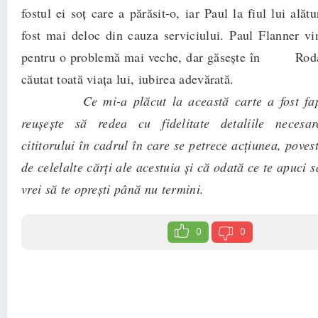
fostul ei soț care a părăsit-o, iar Paul la fiul lui alăt
fost mai deloc din cauza serviciului. Paul Flanner v
pentru o problemă mai veche, dar găsește în Roda
căutat toată viața lui, iubirea adevărată.
Ce mi-a plăcut la această carte a fost fap
reușește să redea cu fidelitate detaliile necesar
cititorului în cadrul în care se petrece acțiunea, povest
de celelalte cărți ale acestuia și că odată ce te apuci s
vrei să te oprești până nu termini.
0
0