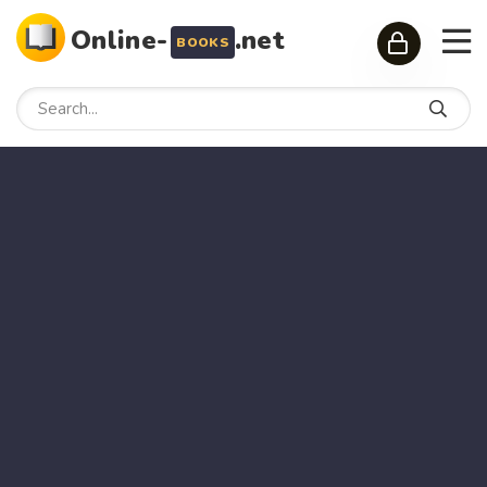
Online-
.net
BOOKS