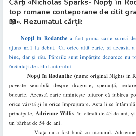
Cărți «Nicholas Sparks- Nopţi în R
top romane conteporane de citit gra
📖». Rezumatul cărții:
Nopți în Rodanthe
a fost prima carte scrisă d
ajuns nr.1 la debut. Ca orice altă carte, și aceasta a 
bine, dar și rău. Părerile sunt împărțite deoarece nu toț
încântați de stilul autorului.
Nopți în Rodanthe
(nume original Nights in R
poveste sensibilă despre dragoste, speranță, iertare
bucurie. Această carte amintește tuturor că iubirea po
orice vârstă și în orice împrejurare. Asta li se întâmplă
Adrienne Willis
principale,
, în vârstă de 45 de ani, ș
un bărbat de 54 de ani.
Viața nu a fost bună cu niciunul. Adrienne s