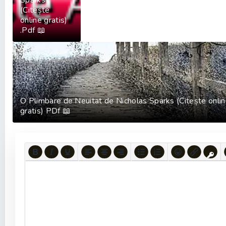
Sparks
(Citește
online gratis)
.Pdf 📖
O Plimbare de Neuitat de Nicholas Sparks (Citește onli
gratis) PDf 📖