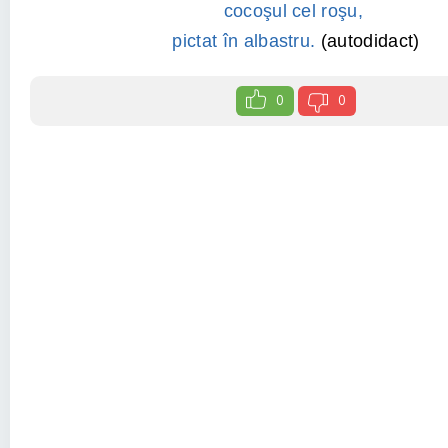
cocoşul cel roşu,
pictat în albastru.
(autodidact)
0
0