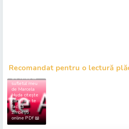
Recomandat pentru o lectură plă
De vorbă cu
sufletul meu
de Marcela
Huda citește
cărți care te
fac să
zîmbești
online PDf 📖