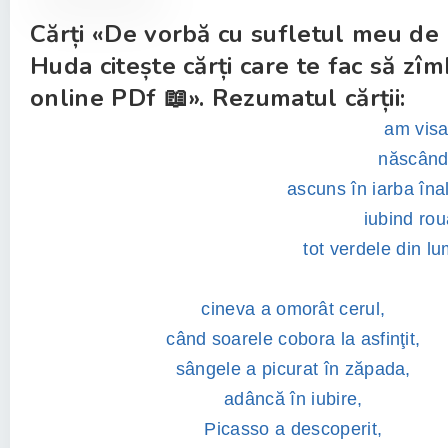
Cărți «De vorbă cu sufletul meu de
Huda citește cărți care te fac să zîm
online PDf 📖». Rezumatul cărții:
am visa
născând 
ascuns în iarba înal
iubind roua
tot verdele din l
cineva a omorât cerul,
când soarele cobora la asfinţit,
sângele a picurat în zăpada,
adâncă în iubire,
Picasso a descoperit,