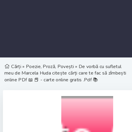
Cărți
»
Poezie, Proză, Povești
» De vorbă cu sufletul
meu de Marcela Huda citește cărți care te fac să zîmbești
online PDf 📖 📕 - carte online gratis .Pdf 📚