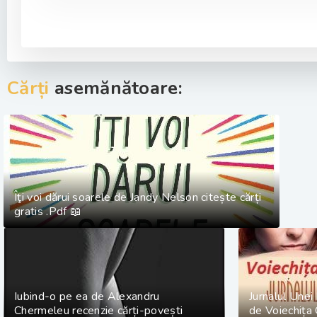
Cărți
asemănătoare:
Îţi voi dărui soarele de Jandy Nelson citește cărți
gratis .Pdf 📖
Iubind-o pe ea de Alexandru
Jurnalul Unei 
Chermeleu recenzie cărți-povești
de Voiechița 