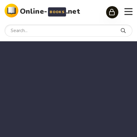
Online-
.net
BOOKS