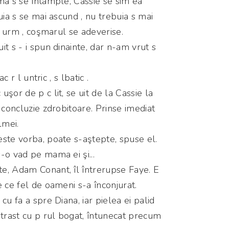
ma s se întâmple, Cassie se sim ea
uia s se mai ascund , nu trebuia s mai
in urm , coşmarul se adeverise.
t s - i spun dinainte, dar n-am vrut s
ac r l untric , s lbatic .
şor de p c lit, se uit de la Cassie la
 concluzie zdrobitoare. Prinse imediat
lmei.
ste vorba, poate s-aştepte, spuse el.
-o vad pe mama ei şi...
e, Adam Conant, îl întrerupse Faye. E
e ce fel de oameni s-a înconjurat.
cu fa a spre Diana, iar pielea ei palid
ntrast cu p rul bogat, întunecat precum