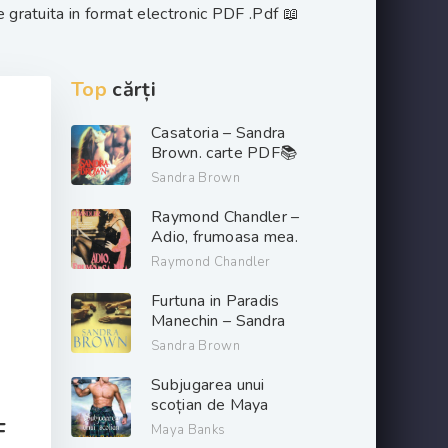
 gratuita in format electronic PDF .Pdf 📖
Top
cărți
Casatoria – Sandra
Brown. carte PDF📚
Sandra Brown
Raymond Chandler –
Adio, frumoasa mea.
PDF📚
Raymond Chandler
Furtuna in Paradis
Manechin – Sandra
Brown. PDF📚
Sandra Brown
Subjugarea unui
scoțian de Maya
Banks descarcă carți
F
Maya Banks
de dragoste online