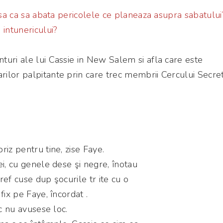
oasa ca sa abata pericolele ce planeaza asupra sabatului
 intunericului?
uri ale lui Cassie in New Salem si afla care este
ilor palpitante prin care trec membrii Cercului Secret
riz pentru tine, zise Faye.
ei, cu genele dese şi negre, înotau
 ref cuse dup şocurile tr ite cu o
fix pe Faye, încordat .
nc nu avusese loc.