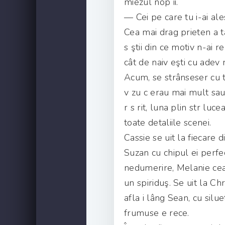
miezul nop ii.
— Cei pe care tu i-ai ales
Cea mai drag prieten a ta.
s ştii din ce motiv n-ai re
cât de naiv eşti cu adev 
Acum, se strânseser cu t
v zu c erau mai mult sau 
r s rit, luna plin str luc
toate detaliile scenei.
Cassie se uit la fiecare 
Suzan cu chipul ei perfe
nedumerire, Melanie cea 
un spiriduş. Se uit la Ch
afla i lâng Sean, cu siluet
frumuse e rece.