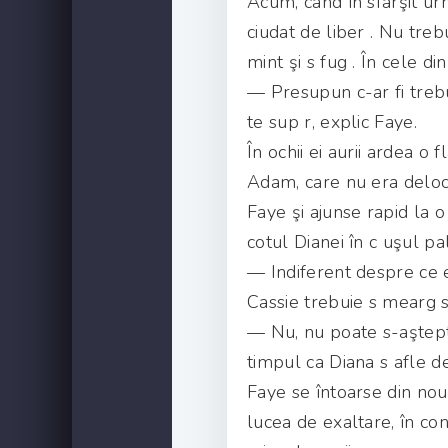
Acum, când în sfârşit ur
ciudat de liber . Nu treb
mint şi s fug . În cele d
— Presupun c-ar fi trebui
te sup r, explic Faye.
În ochii ei aurii ardea o fl
Adam, care nu era deloc u
Faye şi ajunse rapid la o
cotul Dianei în c uşul pa
— Indiferent despre ce e
Cassie trebuie s mearg s
— Nu, nu poate s-aştept
timpul ca Diana s afle d
Faye se întoarse din nou 
lucea de exaltare, în co