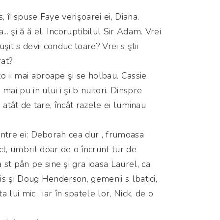
, îi spuse Faye verişoarei ei, Diana.
.. şi ă ă el. Incoruptibilul Sir Adam. Vrei
uşit s devii conduc toare? Vrei s ştii
rat?
o ii mai aproape şi se holbau. Cassie
mai pu in ului i şi b nuitori. Dinspre
ea atât de tare, încât razele ei luminau
dintre ei: Deborah cea dur , frumoasa
ct, umbrit doar de o încrunt tur de
st pân pe sine şi gra ioasa Laurel, ca
ris şi Doug Henderson, gemenii s lbatici,
a lui mic , iar în spatele lor, Nick, de o