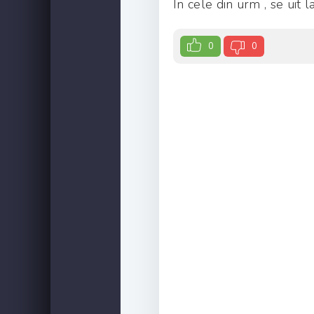
În cele din urm , se uit 
0
0