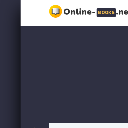
Online-
.n
BOOKS