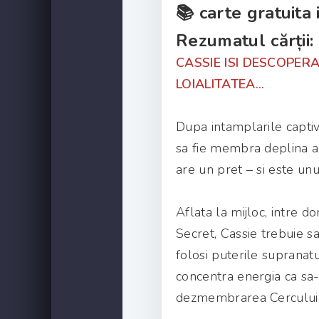
📚 carte gratuita
Rezumatul cărții:
CASSIE ISI DESCOPER
LOIALITATEA...
Dupa intamplarile captiv
sa fie membra deplina a 
are un pret – si este unu
Aflata la mijloc, intre d
Secret, Cassie trebuie s
folosi puterile supranatur
concentra energia ca sa
dezmembrarea Cercului 