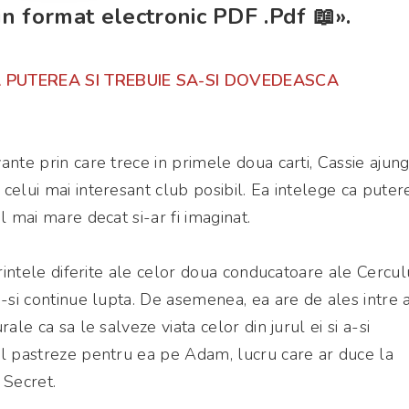
 in format electronic PDF .Pdf 📖».
A PUTEREA SI TREBUIE SA-SI DOVEDEASCA
ante prin care trece in primele doua carti, Cassie ajun
celui mai interesant club posibil. Ea intelege ca puter
l mai mare decat si-ar fi imaginat.
orintele diferite ale celor doua conducatoare ale Cercul
a-si continue lupta. De asemenea, ea are de ales intre a
ale ca sa le salveze viata celor din jurul ei si a-si
-l pastreze pentru ea pe Adam, lucru care ar duce la
Secret.