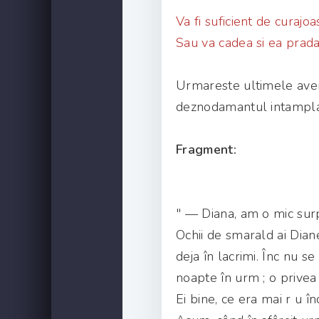
Va fi suficient de curaj
Sau va cadea si ea prada
Urmareste ultimele avent
deznodamantul intamplar
Fragment:
" — Diana, am o mic surp
Ochii de smarald ai Dian
deja în lacrimi. Înc nu se
noapte în urm ; o privea 
Ei bine, ce era mai r u î