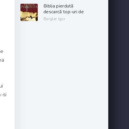
gratis .pdf 📖
Biblia pierdută
descarcă top-uri de
cărți online gratis
Bergler Igor
.PDF 📖
ge
ea
ui
-si