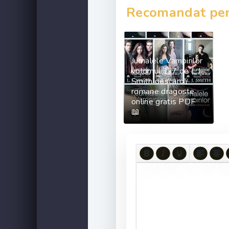
Recomandat pent
Jurnalele Vampirilor
volomul 1-7 de L.J.
Smith descarcă
romane dragoste
online gratis PDF
📖