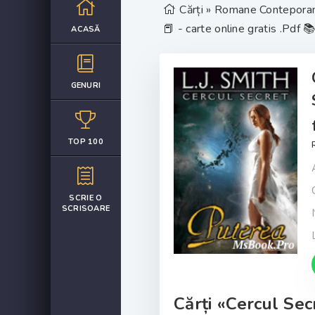
Cărți
»
Romane Contepora
📕 - carte online gratis .Pdf 
ACASĂ
GENURI
TOP 100
SCRIE O
SCRISOARE
Cărți «Cercul Sec