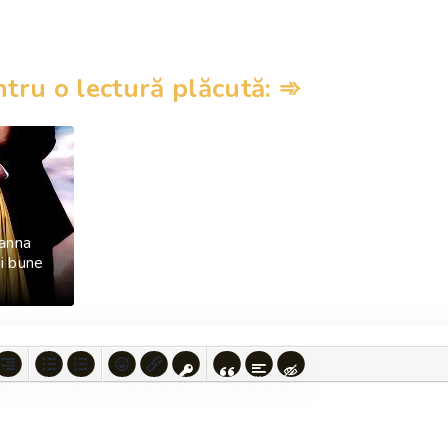
ru o lectură plăcută: ➾
sanna
ai bune