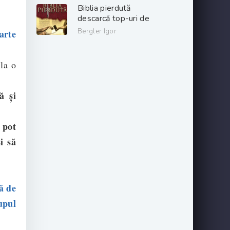
gratis .pdf 📖
Biblia pierdută
descarcă top-uri de
cărți online gratis
Bergler Igor
arte
.PDF 📖
 la o
ă și
 pot
i să
ă de
upul