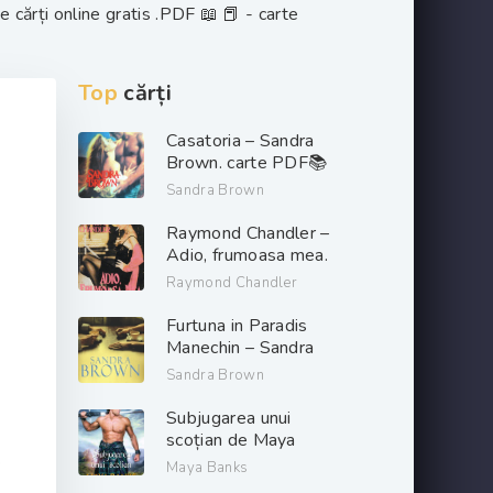
 cărți online gratis .PDF 📖 📕 - carte
Top
cărți
Casatoria – Sandra
Brown. carte PDF📚
Sandra Brown
Raymond Chandler –
Adio, frumoasa mea.
PDF📚
Raymond Chandler
Furtuna in Paradis
Manechin – Sandra
Brown. PDF📚
Sandra Brown
Subjugarea unui
scoțian de Maya
e
Banks descarcă carți
Maya Banks
de dragoste online