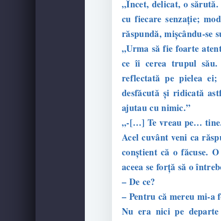
„Încet, delicat, o sărută
cu fiecare senzație; mod
răspundă, mișcându-se sub
„Urma să fie foarte atent
ce îi cerea trupul său.
reflectată pe pielea ei
desfăcută și ridicată as
ajutau cu nimic.”
„-[…] Te vreau pe… tine
Acel cuvânt veni ca răsp
conștient că o făcuse. O
aceea se forță să o întreb
– De ce?
– Pentru că mereu mi-a fo
Nu era nici pe departe 