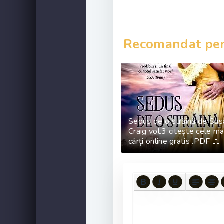
Recomandat pent
Sedus de o străină de Su
Craig vol.3 citește cele m
cărți online gratis .PDF 📖