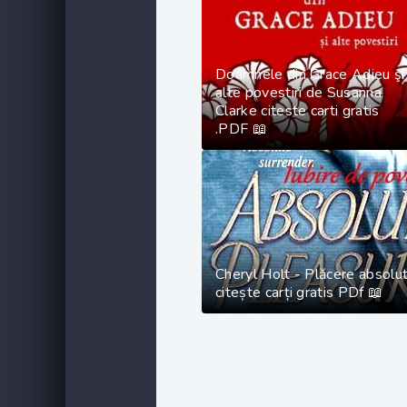
Doamnele din Grace Adieu şi
alte povestiri de Susanna
Clarke citeste carti gratis
.PDF 📖
Cheryl Holt - Plăcere absolu
citește carți gratis PDf 📖