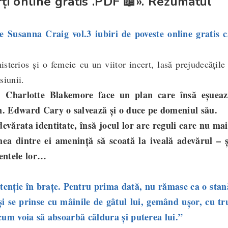
ți online gratis .PDF 📖». Rezumatul
usanna Craig vol.3 iubiri de poveste online gratis c
sterios și o femeie cu un viit
or incert, lasă prejudecățile
siunii.
harlotte Blakemore face un plan care însă eșueaz
. Edward Cary o salvează și o duce pe domeniul său.
rata identitate, însă jocul lor are reguli care nu mai
nea dintre ei amenință să scoată la iveală adevărul – ș
entele lor…
atenție în brațe. Pentru prima dată, nu rămase ca o stan
și se prinse cu mâinile de gâtul lui, gemând ușor, cu tr
i cum voia să absoarbă căldura și puterea lui.”