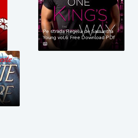
Pe strada Regelui de Samantha
Young vol.6 Free Download PDf
📖
tă