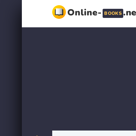
Online-
.n
BOOKS