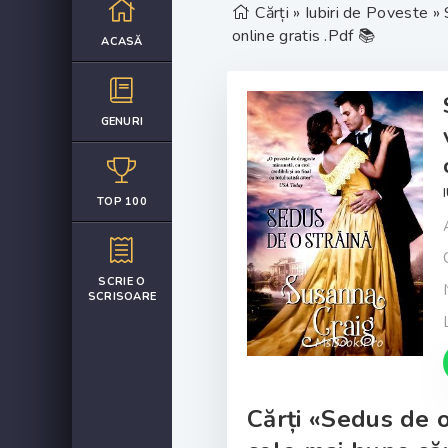
Cărți
»
Iubiri de Poveste
» 
online gratis .Pdf 📚
ACASĂ
GENURI
TOP 100
SCRIE O
SCRISOARE
Cărți «Sedus de o