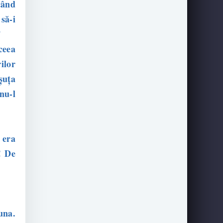
când
să-i
”
ceea
ilor
șuța
nu-l
 era
! De
una.