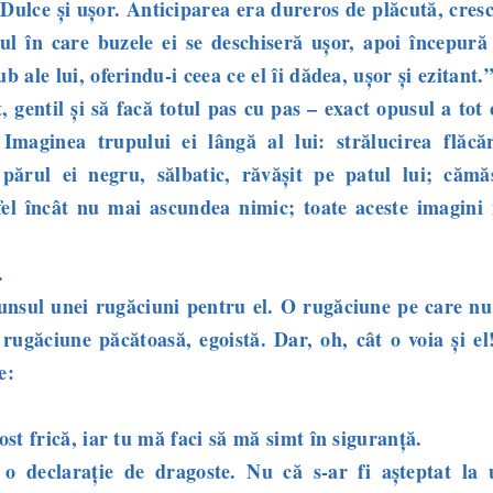
. Dulce și ușor. Anticiparea era dureros de plăcută, cres
ul în care buzele ei se deschiseră ușor, apoi începură 
 ale lui, oferindu-i ceea ce el îi dă
dea, ușor și ezitant.
, gentil și să facă totul pas cu pas – exact opusul a tot 
 Imaginea trupului ei lângă al lui: strălucirea flăcăr
; părul ei negru, sălbatic, răvășit pe patul lui; cămă
tfel încât nu mai ascundea nimic; toate aceste imagini 
.
unsul unei rugăciuni pentru el. O rugăciune pe care nu
 rugăciune păcătoasă, egoistă. Dar, oh, cât o voia și el
e:
st frică, iar tu mă faci să mă simt în siguranță.
o declarație de dragoste. Nu că s-ar fi așteptat la 