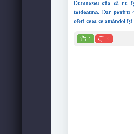
Dumnezeu știa că nu îș
totdeauna. Dar pentru o
oferi ceea ce amândoi își
1
0