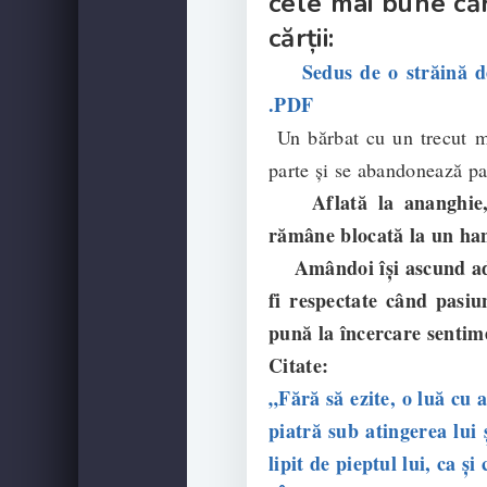
cele mai bune căr
cărții:
Sedus de o străină de S
.PDF
Un bărbat cu un trecut mi
parte și se abandonează pa
Aflată la ananghie, C
rămâne blocată la un han
Amândoi își ascund adevă
fi respectate când pasiu
pună la încercare sentim
Citate:
„Fără să ezite, o luă cu 
piatră sub atingerea lui 
lipit de pieptul lui, ca ș