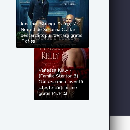
Jonathan Strange &amp; Mr
Norrell de Susanna Clarke
descarcă topuri de cărți gratis
.Pdf 📖
Vanessa Kelly -
(Familia Stanton 3)
Contesa mea favorită
citește cărți online
gratis PDF 📖