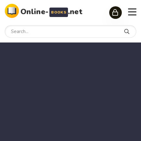
Online-
.net
BOOKS