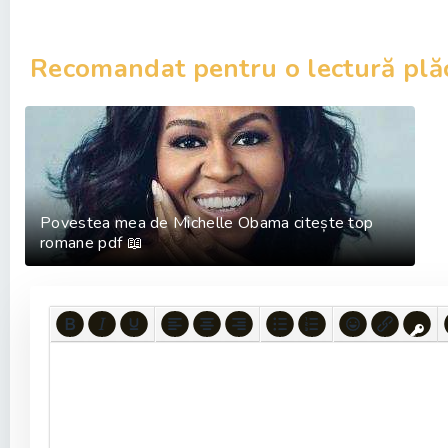
Recomandat pentru o lectură plă
Povestea mea de Michelle Obama citește top
romane pdf 📖