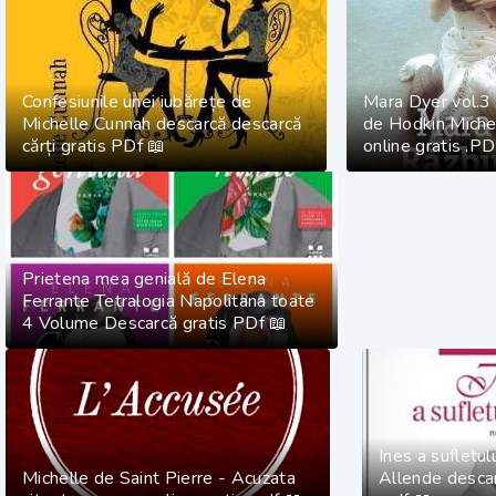
Confesiunile unei iubărețe de
Mara Dyer vol.3
Michelle Cunnah descarcă descarcă
de Hodkin Michel
cărți gratis PDf 📖
online gratis .P
Prietena mea genială de Elena
Ferrante Tetralogia Napolitana toate
4 Volume Descarcă gratis PDf 📖
Ines a sufletu
Michelle de Saint Pierre - Acuzata
Allende descar