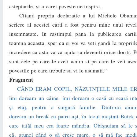
asteptarile, si a carei poveste ne inspira.
Citand propria declaratie a lui Michele Obama:
scriere al acestei carti a fost pentru mine unul revel
insemnatate. In rastimpul pana la publicarea cart
toamna aceasta, sper ca si voi va veti gandi la propriil
incredere ca asta va va ajuta sa deveniti orice doriti. P
sunt cele pe care le aveti acum si pe care le veti ave
povestile pe care trebuie sa vi le asumati.”
Fragment
CÂND ERAM COPIL, NĂZUINŢELE MELE ER
îmi doream un câine. îmi doream o casă cu scară inte
şi etaj, pentru o singură familie. Dintr-un anu
doream un break cu patru uşi, în locul maşinii Buick 
care tatăl meu era foarte mândru. Obişnuiam să le 
că, atunci când o să cresc mare, o să mă fac medi