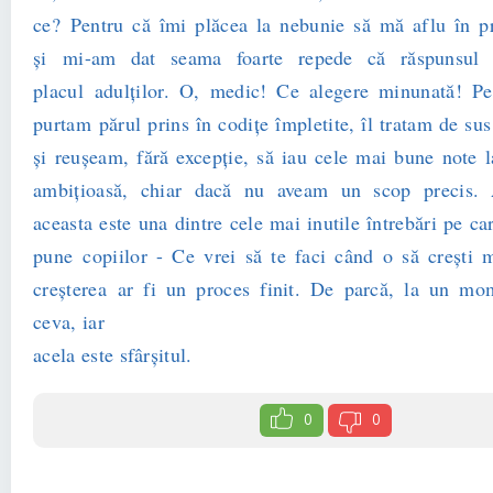
ce? Pentru că îmi plăcea la nebunie să mă aflu în p
şi mi-am dat seama foarte repede că răspunsul 
placul adulţilor. O, medic! Ce alegere minunată! P
purtam părul prins în codiţe împletite, îl tratam de su
şi reuşeam, fără excepţie, să iau cele mai bune note 
ambiţioasă, chiar dacă nu aveam un scop precis.
aceasta este una dintre cele mai inutile întrebări pe car
pune copiilor - Ce vrei să te faci când o să creşti
creşterea ar fi un proces finit. De parcă, la un mo
ceva, iar
acela este sfârşitul.
0
0