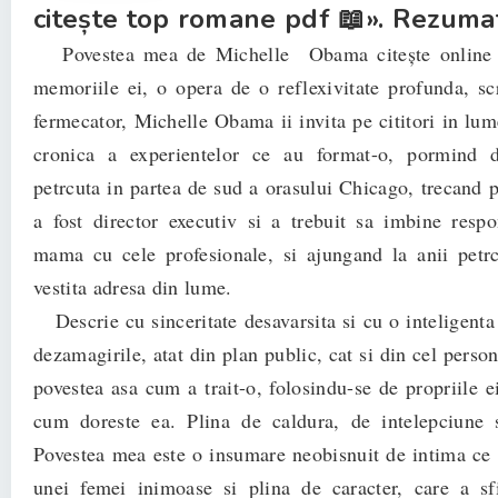
citește top romane pdf 📖». Rezumatu
Povestea mea de Michelle Obama citește online g
memoriile ei, o opera de o reflexivitate profunda, scri
fermecator, Michelle Obama ii invita pe cititori in lum
cronica a experientelor ce au format-o, pormind d
petrcuta in partea de sud a orasului Chicago, trecand p
a fost director executiv si a trebuit sa imbine respon
mama cu cele profesionale, si ajungand la anii petr
vestita adresa din lume.
Descrie cu sinceritate desavarsita si cu o inteligenta 
dezamagirile, atat din plan public, cat si din cel person
povestea asa cum a trait-o, folosindu-se de propriile e
cum doreste ea. Plina de caldura, de intelepciune s
Povestea mea este o insumare neobisnuit de intima ce 
unei femei inimoase si plina de caracter, care a sf