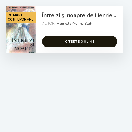
Între zi şi noapte de Henriette Yvonne Stahl dowloand free .Pdf 📖
ROMANE
CONTEPORANE
AUTOR:
Henriette Yvonne Stahl
CITEȘTE ONLINE