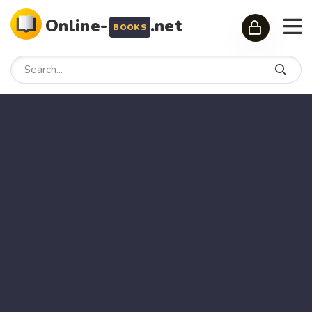
Online-
.net
BOOKS