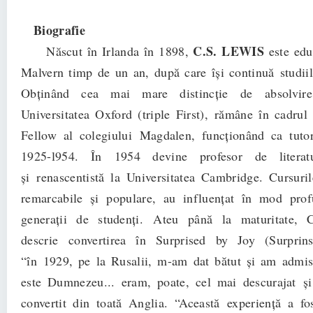
Biografie
C.S. LEWIS
Născut în Irlanda în 1898,
este edu
Malvern timp de un an, după care îşi continuă studiile
Obţinând cea mai mare distincţie de absolvir
Universitatea Oxford (triple First), rămâne în cadrul u
Fellow al colegiului Magdalen, funcţionând ca tutor
1925-l954. În 1954 devine profesor de literat
şi renascentistă la Universitatea Cambridge. Cursuril
remarcabile şi populare, au influenţat în mod prof
generaţii de studenţi. Ateu până la maturitate, 
descrie convertirea în Surprised by Joy (Surprin
“în 1929, pe la Rusalii, m-am dat bătut şi am adm
este Dumnezeu... eram, poate, cel mai descurajat şi
convertit din toată Anglia. “Această experienţă a fo