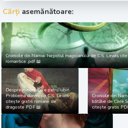
Cărți
asemănătoare:
Cronicile din Narnia. Nepotul magicianului de C.S. Lewis cite
romantice .pdf 📖
Despre minuni. Cele patru iubiri.
Problema durerii de C.S. Lewis
Cronicile din Narn
citește gratis romane de
bătălie de Clive 
dragoste PDF 📖
citește gratis PD