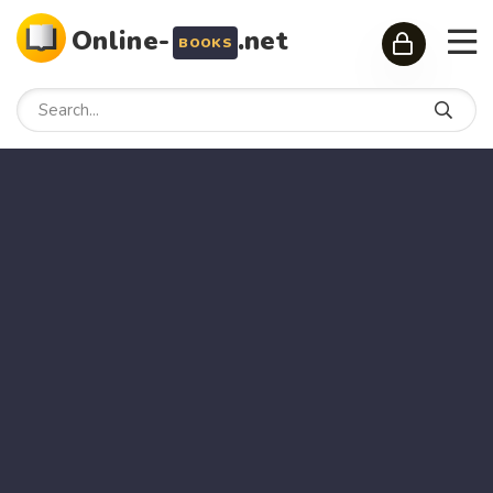
Online-
.net
BOOKS