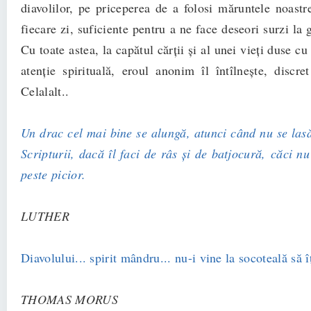
diavolilor, pe priceperea de a folosi măruntele noastre
fiecare zi, suficiente pentru a ne face deseori surzi la g
Cu toate astea, la capătul cărții și al unei vieți duse cu
atenție spirituală, eroul anonim îl întîlnește, discre
Celalalt..
Un drac cel mai bine se alungă, atunci când nu se lasă
Scripturii, dacă îl faci de râs şi de batjocură, căci nu
peste picior.
LUTHER
Diavolului... spirit mândru... nu-i vine la socoteală să îţ
THOMAS MORUS