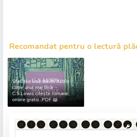
Recomandat pentru o lectură plă
Sfaturile unui diavol bătrîn
către unul mai tînăr -
C.S.Lewis citește romane
online gratis .PDF 📖