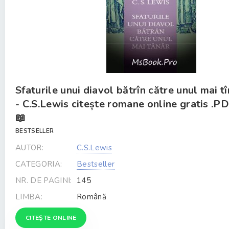
Sfaturile unui diavol bătrîn către unul mai t
- C.S.Lewis citește romane online gratis .P
📖
BESTSELLER
AUTOR:
C.S.Lewis
CATEGORIA:
Bestseller
NR. DE PAGINI:
145
LIMBA:
Română
CITEȘTE ONLINE