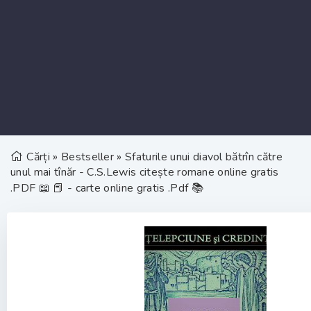
Cărți
»
Bestseller
» Sfaturile unui diavol bătrîn către
unul mai tînăr - C.S.Lewis citește romane online gratis
.PDF 📖 📕 - carte online gratis .Pdf 📚