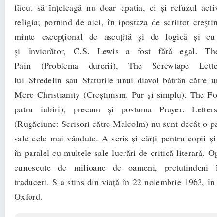
făcut să înţeleagă nu doar apatia, ci şi refuzul act
religia; pornind de aici, în ipostaza de scriitor creşti
minte excepţional de ascuţită şi de logică şi cu
şi înviorător, C.S. Lewis a fost fără egal. T
Pain (Problema durerii), The Screwtape Letter
lui Sfredelin sau Sfaturile unui diavol bătrân către u
Mere Christianity (Creştinism. Pur şi simplu), The F
patru iubiri), precum şi postuma Prayer: Lette
(Rugăciune: Scrisori către Malcolm) nu sunt decât o pa
sale cele mai vândute. A scris şi cărţi pentru copii şi
în paralel cu multele sale lucrări de critică literară. O
cunoscute de milioane de oameni, pretutindeni 
traduceri. S-a stins din viaţă în 22 noiembrie 1963, în
Oxford.