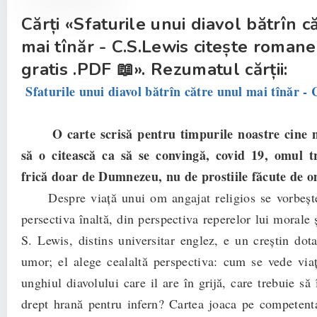
Cărți «Sfaturile unui diavol bătrîn c
mai tînăr - C.S.Lewis citește romane
gratis .PDF 📖». Rezumatul cărții:
Sfaturile unui diavol bătrîn către unul mai tînăr -
O carte scrisă pentru timpurile noastre cine 
să o citească ca să se convingă, covid 19, omul t
frică doar de Dumnezeu, nu de prostiile făcute de o
Despre viață unui om angajat religios se vorbește
persectiva înaltă, din perspectiva reperelor lui morale ș
S. Lewis, distins universitar englez, e un creștin dota
umor; el alege cealaltă perspectiva: cum se vede vi
unghiul diavolului care il are în grijă, care trebuie să 
drept hrană pentru infern? Cartea joaca pe competent