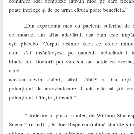
comunică idei complexe într-un mod pe care fiecare
poate înţelege şi de pe urma căruia poate beneficia.”
„Din experienţa mea cu pacienţi suferind de bo
de moarte, am aflat adevărul, aşa cum este împăr
eşti placebo. Corpul resimte ceea ce crede mint
cum să-i însănătoșesc pe oameni, inducându-i î
binele lor. Doctorii pot vindeca sau ucide cu «vorbe
când
acestea devin «săbii, săbii, săbii* ». Cu toţi
potenţialul de autovindecare. Cheia este să ştii cu
potenţialul. Citeşte şi învaţă.”
* Referire la piesa Hamlet, de William Shakespe
Scena 2 (n.red) „Dr. Joe Dispenza îmbină studiile ştiin
obţine o abordare cu adevărat revoluţionară în ce