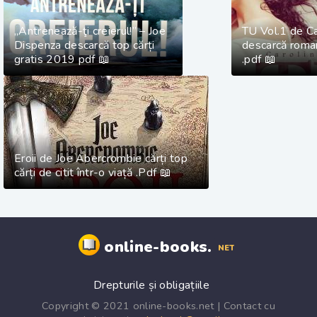
„Antrenează-ţi creierul!” – Joe
TU Vol.1 de C
Dispenza descarcă top cărți
descarcă roma
gratis 2019 pdf 📖
.pdf 📖
Eroii de Joe Abercrombie cărți top
cărți de citit într-o viață .Pdf 📖
online-books.
NET
Drepturile și obligațiile
Copyright © 2021 online-books.net | Contact cu