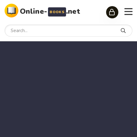
Online-
.net
BOOKS