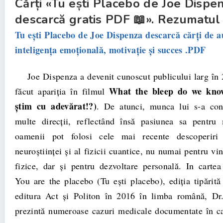
Cărți «Tu ești Placebo de Joe Dispe
descarcă gratis PDF 📖». Rezumatul c
Tu ești Placebo de Joe Dispenza descarcă cărți de a
inteligența emoțională, motivație și succes .PDF
Joe Dispenza a devenit cunoscut publicului larg în 
What the bleep do we kno
făcut apariţia în filmul
știm cu adevărat!?)
. De atunci, munca lui s-a con
multe direcţii, reflectând însă pasiunea sa pentru
oamenii pot folosi cele mai recente descoperiri
neuroştiinţei şi al fizicii cuantice, nu numai pentru vi
fizice, dar şi pentru dezvoltare personală. In cartea
You are the placebo (Tu ești placebo), ediţia tipărită 
editura Act şi Politon în 2016 în limba română, Dr
prezintă numeroase cazuri medicale documentate în ca