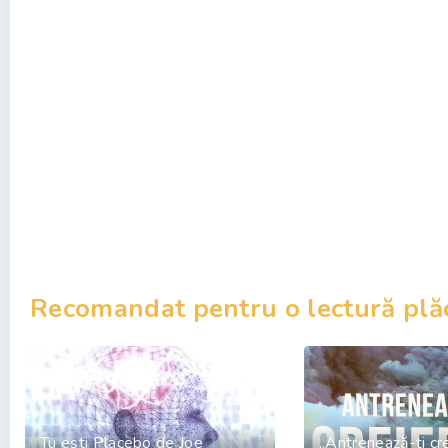
Recomandat pentru o lectură plă
Tu ești Placebo de Joe
„Antrenează-ţi cre