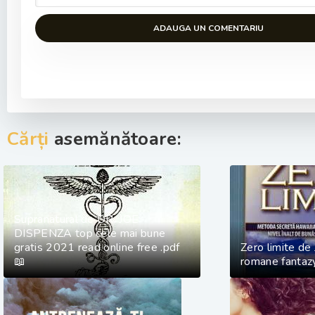
ADAUGA UN COMENTARIU
Cărți
asemănătoare:
Supranatural de DR. JOE
DISPENZA top cele mai bune
gratis 2021 read online free .pdf
Zero limite de
📖
romane fantaz