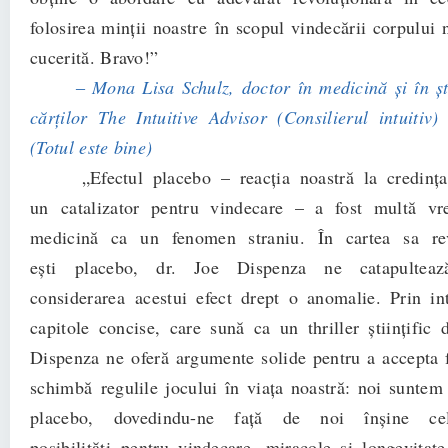
folosirea minţii noastre în scopul vindecării corpului 
cucerită. Bravo!”
‒ Mona Lisa Schulz, doctor în medicină şi în şt
cărţilor The Intuitive Advisor (Consilierul intui
tiv)
(Totul este bine)
„Efectul placebo – reacţia noastră la credinţa
un catalizator pentru vindecare – a fost multă vr
medicină ca un fenomen straniu. În cartea sa re
eşti placebo, dr. Joe Dispenza ne catapultea
considerarea acestui efect drept o anomalie. Prin i
capitole concise, care sună ca un thriller ştiinţific d
Dispenza ne oferă argumente solide pentru a accepta
schimbă regulile jocului în viaţa noastră: noi suntem 
placebo, dovedindu-ne faţă de noi înşine c
posibilităţi pentru vindecare, miracole şi longevitat