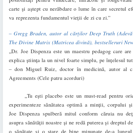
carte şi aştept cu nerăbdare o lume în care secretul ef
va reprezenta fundamentul vieţii de zi cu zi.”
‒ Gregg Braden, autor al cărţilor Deep Truth (Adev
The Divine Matrix (Matricea divină), bestseller
uri Ne
„Dr. Joe Dispenza este un maestru pedagog care are 
explica ştiinţa la un nivel foarte simplu, pe înțelesul tut
‒ don Miguel Ruiz, doctor în medicină, autor al c
Agreements (Cele patru acorduri)
„Tu eşti placebo este un must-read pentru orici
experimenteze sănătatea optimă a minţii, corpului şi 
Joe Dispenza spulberă mitul conform căruia nu deț
asupra sănătății noastre şi ne redă puterea şi dreptul de
o sănătate şi o stare de bine minunate de-a lungul 