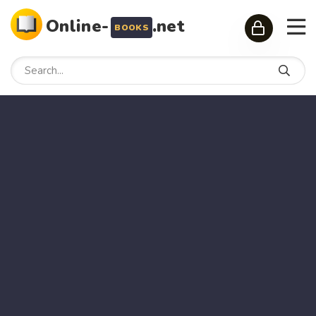
Online-
.net
BOOKS