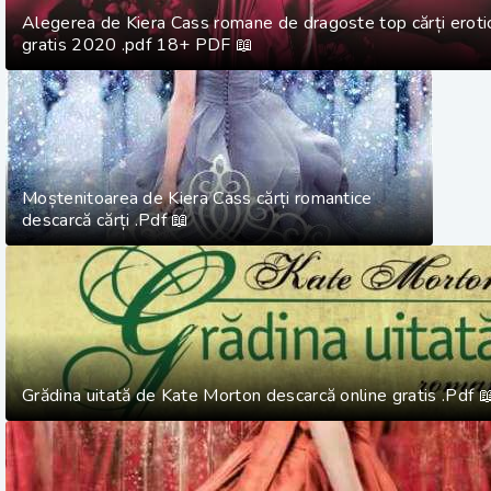
Alegerea de Kiera Cass romane de dragoste top cărți eroti
gratis 2020 .pdf 18+ PDF 📖
Moștenitoarea de Kiera Cass cărți romantice
descarcă cărți .Pdf 📖
Grădina uitată de Kate Morton descarcă online gratis .Pdf 