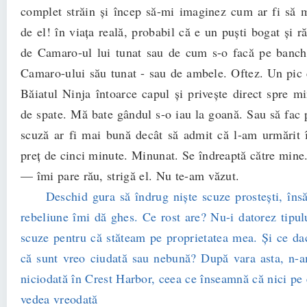
complet străin şi încep să-mi imaginez cum ar fi să 
de el! în viaţa reală, probabil că e un puşti bogat şi r
de Camaro-ul lui tunat sau de cum s-o facă pe banch
Camaro-ului său tunat - sau de ambele. Oftez. Un pi
Băiatul Ninja întoarce capul şi priveşte direct spre m
de spate. Mă bate gândul s-o iau la goană. Sau să fac 
scuză ar fi mai bună decât să admit că l-am urmărit î
preţ de cinci minute. Minunat. Se îndreaptă către min
— îmi pare rău, strigă el. Nu te-am văzut.
Deschid gura să îndrug nişte scuze prosteşti, îns
rebeliune îmi dă ghes. Ce rost are? Nu-i datorez tipulu
scuze pentru că stăteam pe proprietatea mea. Şi ce dac
că sunt vreo ciudată sau nebună? După vara asta, n-
niciodată în Crest Harbor, ceea ce înseamnă că nici pe 
vedea vreodată