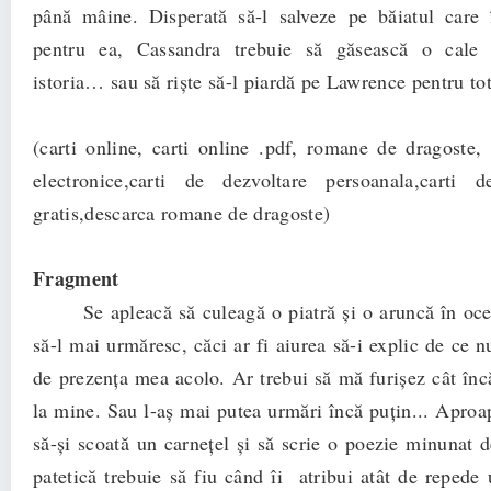
până mâine. Disperată să-l salveze pe băiatul care 
pentru ea, Cassandra trebuie să găsească o cale
istoria… sau să riște să-l piardă pe Lawrence pentru to
(carti online, carti online .pdf, romane de dragoste, c
electronice,carti de dezvoltare persoanala,carti d
gratis,descarca romane de dragoste)
Fragment
Se apleacă să culeagă o piatră şi o aruncă în ocea
să-l mai urmăresc, căci ar fi aiurea să-i explic de ce n
de prezenţa mea acolo. Ar trebui să mă furişez cât încă
la mine. Sau l-aş mai putea urmări încă puţin... Aproa
să-şi scoată un carneţel şi să scrie o poezie minunat d
patetică trebuie să fiu când îi atribui atât de repede