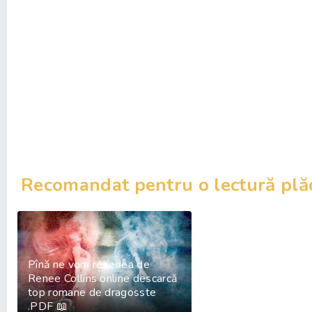
Recomandat pentru o lectură plă
Pînă ne vom revedea de
Renee Collins online descarcă
top romane de dragosste
.PDF 📖