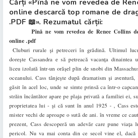
Cărți «Pînă ne vom revedea de Ren
online descarcă top romane de dra
.PDF 📖». Rezumatul cărții:
Pînă ne vom revedea de Renee Collins des
online .pdf
Cluburi rurale și petreceri în grădină. Ultimul luc
dorește Cassandra e să petreacă vacanța dinaintea u
liceu izolată într-un orășel plin de snobi din Massachu
oceanului. Cass tânjește după dramatism și aventură, 
găsit în acel loc, unde se simte prinsă ca într-o capca
străin încântător apare pe plaja privată a familiei ei, s
proprietatea lui - și că sunt în anul 1925 - , Cass est
mister vechi de aproape o sută de ani. în vreme ce caut
prezent, Cass descoperă un adevăr care pune viața l
pericol. Nu va mai conta din ce secol vine el, dacă