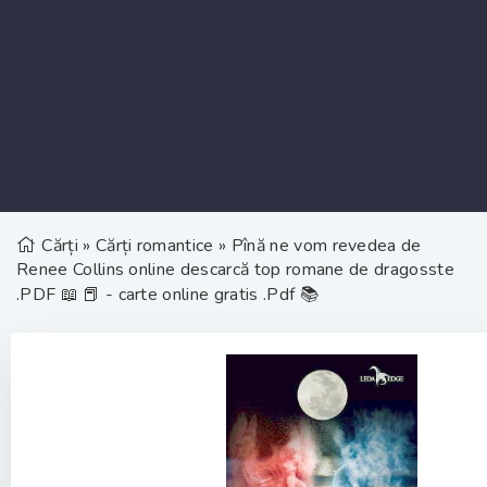
Cărți
»
Cărți romantice
» Pînă ne vom revedea de
Renee Collins online descarcă top romane de dragosste
.PDF 📖 📕 - carte online gratis .Pdf 📚