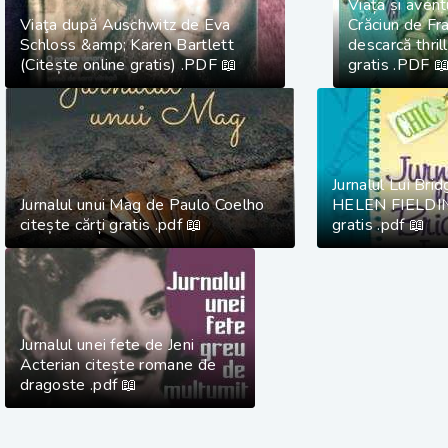
Viața și avent
Viaţa după Auschwitz de Eva
Crăciun de F
Schloss &amp; Karen Bartlett
descarcă thril
(Citește online gratis) .PDF 📖
gratis .PDF 
Jurnalul Lui Bri
Jurnalul unui Mag de Paulo Coelho
HELEN FIELDING
citește cărți gratis .pdf 📖
gratis .pdf 📖
Jurnalul unei fete de Jeni
Acterian citește romane de
dragoste .pdf 📖