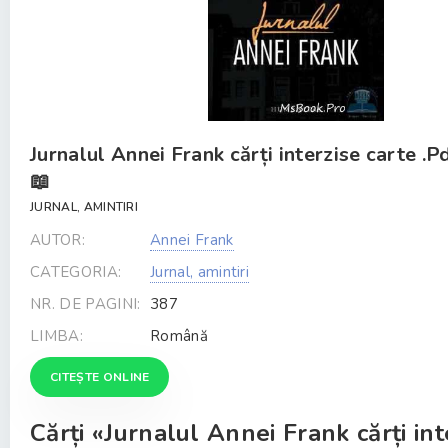
Jurnalul Annei Frank cărți interzise carte .P
📖
JURNAL, AMINTIRI
AUTOR:
Annei Frank
CATEGORIA:
Jurnal, amintiri
NR. DE PAGINI:
387
LIMBA:
Română
CITEȘTE ONLINE
Cărți «Jurnalul Annei Frank cărți int