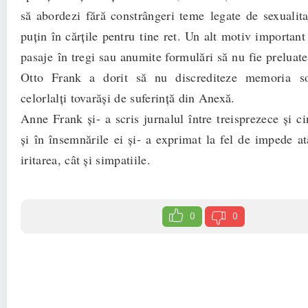
să abordezi fără constrângeri teme legate de sexualita
puţin în cărţile pentru tine ret. Un alt motiv important
pasaje în tregi sau anumite formulări să nu fie preluate
Otto Frank a dorit să nu discrediteze memoria so
celorlalţi tovarăși de suferinţă din Anexă.
Anne Frank și- a scris jurnalul între treisprezece și c
și în însemnările ei și- a exprimat la fel de impede atâ
iritarea, cât și simpatiile.
0
0