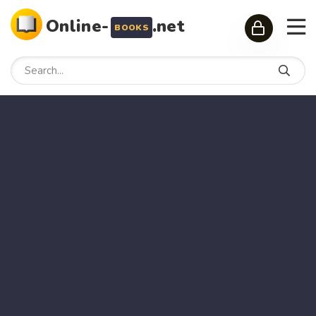
Online-
.net
BOOKS