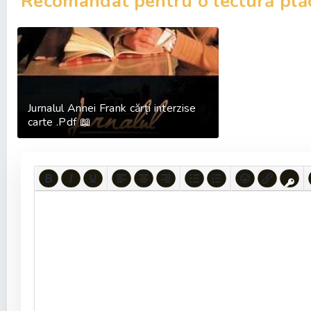
Recomandat pentru o lectură plă
Jurnalul Annei Frank cărți interzise
carte .Pdf 📖