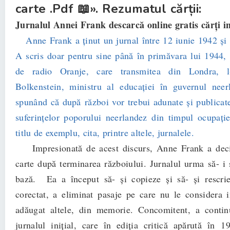
carte .Pdf 📖». Rezumatul cărții:
Jurnalul Annei Frank descarcă online gratis cărți in
Anne Frank a ţinut un jurnal între 12 iunie 1942 și
A scris doar pentru sine până în primăvara lui 1944, 
de radio Oranje, care transmitea din Londra, 
Bolkenstein, ministru al educaţiei în guvernul neer
spunând că după război vor trebui adunate și publicate
suferinţelor poporului neerlandez din timpul ocupaţ
titlu de exemplu, cita, printre altele, jurnalele.
Impresionată de acest discurs, Anne Frank a deci
carte după terminarea războiului. Jurnalul urma să- i 
bază. Ea a început să- și copieze și să- și rescrie
corectat, a eliminat pasaje pe care nu le considera i
adăugat altele, din memorie. Concomitent, a continu
jurnalul iniţial, care în ediţia critică apărută în 