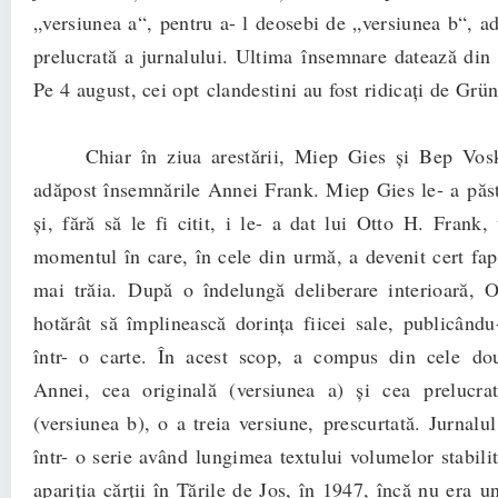
„versiunea a“, pentru a- l deosebi de „versiunea b“, ad
prelucrată a jurnalului. Ultima însemnare datează din
Pe 4 august, cei opt clandestini au fost ridicaţi de Grün
Chiar în ziua arestării, Miep Gies și Bep Vosku
adăpost însemnările Annei Frank. Miep Gies le- a păstr
și, fără să le fi citit, i le- a dat lui Otto H. Frank,
momentul în care, în cele din urmă, a devenit cert fa
mai trăia. După o îndelungă deliberare interioară, 
hotărât să împlinească dorinţa fiicei sale, publicându
într- o carte. În acest scop, a compus din cele dou
Annei, cea originală (versiunea a) și cea prelucra
(versiunea b), o a treia versiune, prescurtată. Jurnalu
într- o serie având lungimea textului volumelor stabili
apariţia cărţii în Ţările de Jos, în 1947, încă nu era u