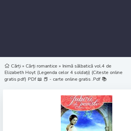
Cărți
»
Cărți romantice
» Inimă sălbatică vol.4 de
Elizabeth Hoyt (Legenda celor 4 soldați) (Citeste online
gratis pdf) PDf 📖 📕 - carte online gratis .Pdf 📚