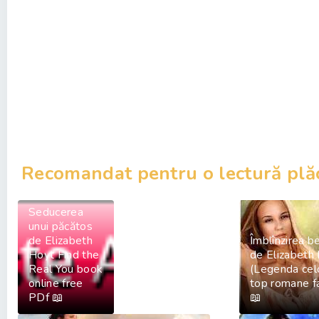
Recomandat pentru o lectură plă
Seducerea
unui păcătos
de Elizabeth
Îmblînzirea be
Hoyt Find the
de Elizabeth
Real You book
(Legenda celo
online free
top romane f
PDf 📖
📖