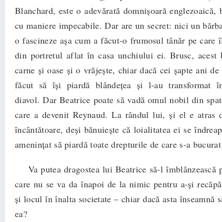
Blanchard, este o adevărată domnișoară englezoaică, b
cu maniere impecabile. Dar are un secret: nici un bărba
o fascineze așa cum a făcut-o frumosul tânăr pe care î
din portretul aflat în casa unchiului ei. Brusc, acest 
carne și oase și o vrăjește, chiar dacă cei șapte ani de 
făcut să își piardă blândețea și l-au transformat î
diavol. Dar Beatrice poate să vadă omul nobil din spate
care a devenit Reynaud. La rândul lui, și el e atras 
încântătoare, deși bănuiește că loialitatea ei se îndrea
amenințat să piardă toate drepturile de care s-a bucurat 
Va putea dragostea lui Beatrice să-l îmblânzească p
care nu se va da înapoi de la nimic pentru a-și recăpăt
și locul în înalta societate – chiar dacă asta înseamnă s
ea?