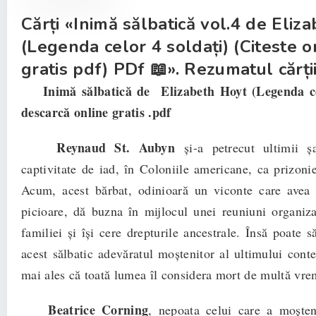
Cărți «Inimă sălbatică vol.4 de Eliz
(Legenda celor 4 soldați) (Citeste o
gratis pdf) PDf 📖». Rezumatul cărții
Inimă sălbatică de Elizabeth Hoyt (Legenda cel
descarcă online gratis .pdf
Reynaud St. Aubyn
și-a petrecut ultimii șa
captivitate de iad, în Coloniile americane, ca prizonie
Acum, acest bărbat, odinioară un viconte care avea 
picioare, dă buzna în mijlocul unei reuniuni organiza
familiei și își cere drepturile ancestrale. Însă poate s
acest sălbatic adevăratul moștenitor al ultimului cont
mai ales că toată lumea îl considera mort de multă vr
Beatrice Corning
, nepoata celui care a moșten