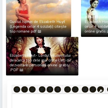
Inimă sălbati
Gustul Ispitei de Elizabeth Hoyt
Elizabeth Ho
(Legenda celor 4 soldați) citește
celor 4 soldaț
top romane pdf 📖
online gratis
Elizabeth Hoyt- Lordul întunericului
descarcă top cele mai citite cărți de
dezvoltare personală online gratis
.PDF 📖