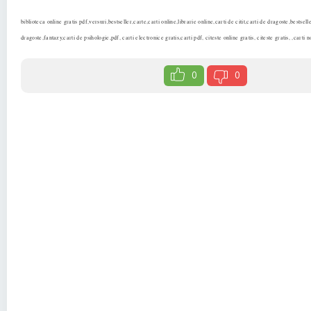
biblioteca online gratis pdf,versuri,bestseller,carte,carti online,librarie online,carti de citit,carti de dragoste,bestse
dragoste,fantazy,carti de psihologie,pdf, carti electronice gratis,carti pdf, citeste online gratis, citeste gratis, ,carti n
0
0