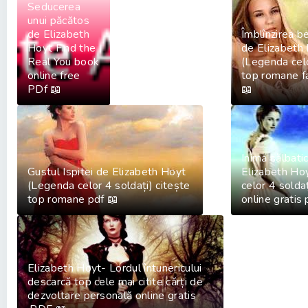
Seducerea
unui păcătos
de Elizabeth
Îmblînzirea be
Hoyt Find the
de Elizabeth
Real You book
(Legenda celo
online free
top romane f
PDf 📖
📖
Inimă sălbati
Gustul Ispitei de Elizabeth Hoyt
Elizabeth Ho
(Legenda celor 4 soldați) citește
celor 4 soldaț
top romane pdf 📖
online gratis
Elizabeth Hoyt- Lordul întunericului
descarcă top cele mai citite cărți de
dezvoltare personală online gratis