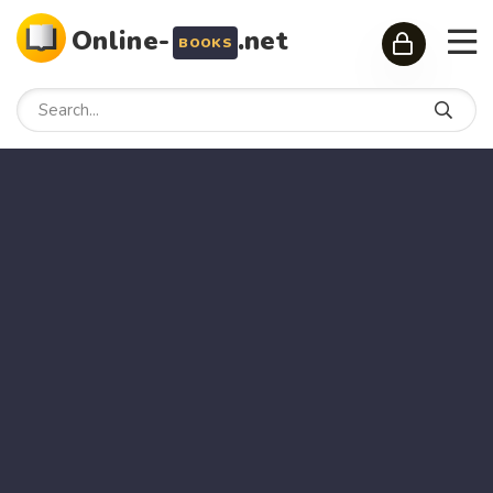
Online-
.net
BOOKS