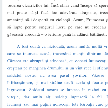
vederea cicatricilor lui. Însă chiar când începe să spere
mai poate să-și facă loc adevărata dragoste, trec
amenință să-i despartă cu violență. Acum, Frumoasa și
să lupte pentru singurul lucru pe care nu credeau
găsească vreodată – o fericire până la adânci bătrâneți.
A fost odată ca niciodată, acum multă, multă v
care se întorcea acasă, traversînd munții dintr-un tă
Cărarea era abruptă și stîncoasă, cu copaci întunecați 
creșteau pe marginea drumului și un vînt rece îi sfichi
soldatul nostru nu avea pasul șovîitor. Văzuse 
înfricoșătoare, și mai străine decît acela și foarte pu
îngrozeau. Soldatul nostru se luptase în razboi c
vitejie, dar multi alți soldați luptaseră la fel. T
frumoși sau mai puțini norocoși, toți bărbații care p