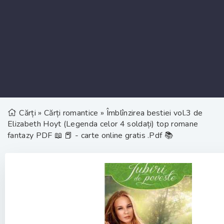
Cărți
»
Cărți romantice
» Îmblînzirea bestiei vol.3 de
Elizabeth Hoyt (Legenda celor 4 soldați) top romane
fantazy PDF 📖 📕 - carte online gratis .Pdf 📚