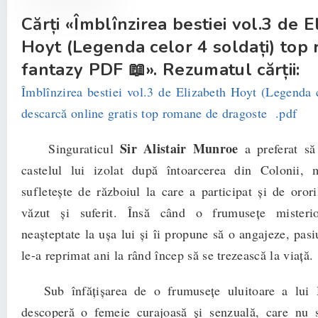
Cărți «Îmblînzirea bestiei vol.3 de E
Hoyt (Legenda celor 4 soldați) top
fantazy PDF 📖». Rezumatul cărții:
Îmblînzirea bestiei vol.3 de Elizabeth Hoyt (Legenda c
descarcă online gratis top romane de dragoste .pdf
Sir Alistair Munroe
Singuraticul
a preferat să
castelul lui izolat după întoarcerea din Colonii, m
sufletește de războiul la care a participat și de orori
văzut și suferit. Însă când o frumusețe misteri
neașteptate la ușa lui și îi propune să o angajeze, pasi
le-a reprimat ani la rând încep să se trezească la viață.
Sub înfățișarea de o frumusețe uluitoare a lui H
descoperă o femeie curajoasă și senzuală, care nu s