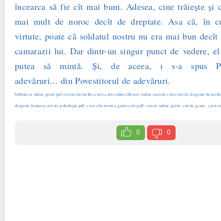
încearca să fie cît mai buni. Adesea, cine trăiește și 
mai mult de noroc decît de dreptate. Asa că, în cu
virtute, poate că soldatul nostru nu era mai bun decît 
camarazii lui. Dar dintr-un singur punct de vedere, el 
putea să mintă. Și, de aceea, i s-a spus Pov
adevăruri... din Povestitorul de adevăruri.
biblioteca online gratis pdf,versuri,bestseller,carte,carti online,librarie online,carti de citit,carti de dragoste,bestse
dragoste,fantazy,carti de psihologie,pdf, carti electronice gratis,carti pdf, citeste online gratis, citeste gratis, ,carti n
0
0