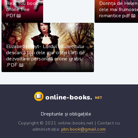
Real You book
Dorința de Helen
online free
cele mai frumoase
PDf 📖
romantice pdf 📖
Elizabeth Hoyt- Lordul întunericului
descarcă top cele mai citite cărți de
dezvoltare personală online gratis
.PDF 📖
online-books.
NET
Drepturile și obligațiile
Copyright © 2021 online-books.net | Contact cu
administrația:
pbn.book@gmail.com