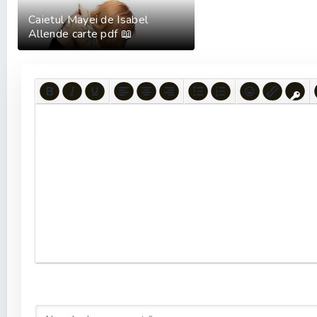
Caietul Mayei de Isabel
Allende carte pdf 📖