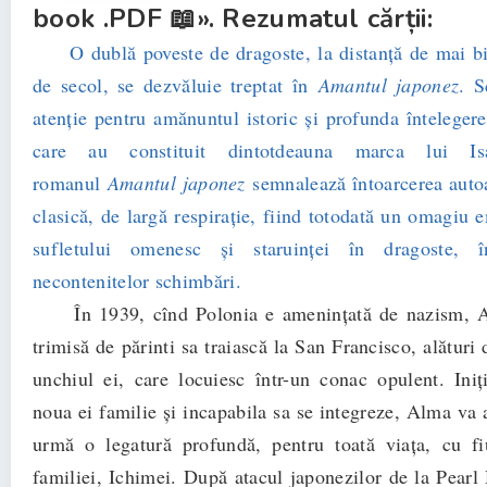
book .PDF 📖». Rezumatul cărții:
O dublă poveste de dragoste, la distanță de mai b
de secol, se dezvăluie treptat în
Amantul japonez
. S
atenție pentru amănuntul istoric și profunda întelegere
care au constituit dintotdeauna marca lui Is
romanul
Amantul japonez
semnalează întoarcerea autoa
clasică, de largă respirație, fiind totodată un omagiu 
sufletului omenesc și staruinței în dragoste, 
necontenitelor schimbări.
În 1939, cînd Polonia e amenințată de nazism, A
trimisă de părinti sa traiască la San Francisco, alături
unchiul ei, care locuiesc într-un conac opulent. Iniț
noua ei familie și incapabila sa se integreze, Alma va 
urmă o legatură profundă, pentru toată viața, cu fi
familiei, Ichimei. După atacul japonezilor de la Pearl 