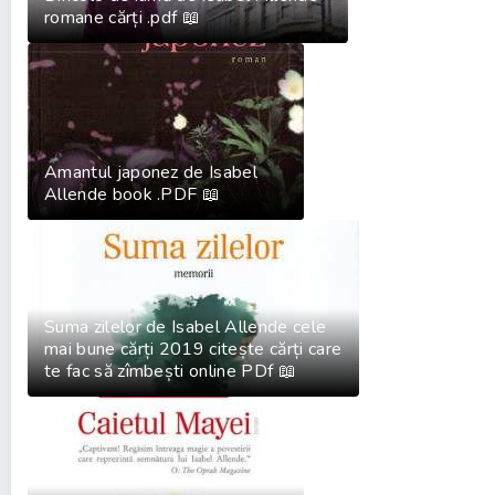
romane cărți .pdf 📖
Amantul japonez de Isabel
Allende book .PDF 📖
Suma zilelor de Isabel Allende cele
mai bune cărți 2019 citește cărți care
te fac să zîmbești online PDf 📖