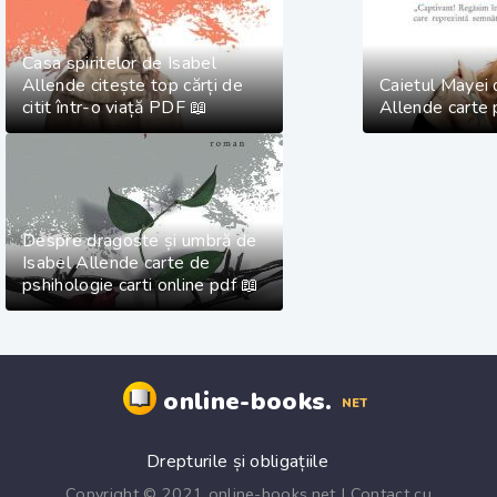
Casa spiritelor de Isabel
Allende citește top cărți de
Caietul Mayei 
citit într-o viață PDF 📖
Allende carte 
Despre dragoste și umbră de
Isabel Allende carte de
pshihologie carti online pdf 📖
online-books.
NET
Drepturile și obligațiile
Copyright © 2021 online-books.net | Contact cu