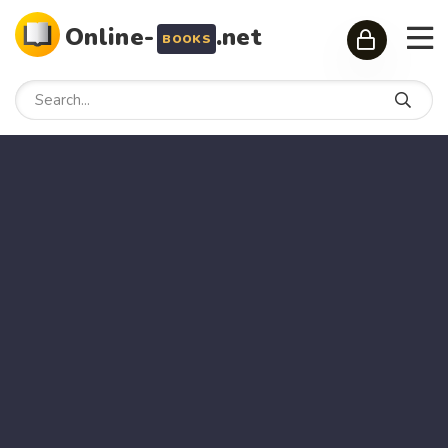
Online-
.net
BOOKS