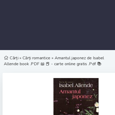
Cărți
»
Cărți romantice
» Amantul japonez de Isabel
Allende book .PDF 📖 📕 - carte online gratis .Pdf 📚