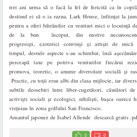
trei ani urma să o facă la fel de fericită ca în copilă
destinul ei să o ia razna. Lark House, înfiinţat la jum
pentru a oferi bătrânilor cu venituri mici o locuinţă d
de la bun început, din motive necunoscute, 
progresişti, ezoterici convinşi şi artişti de mică
timpul, destule aspecte s-au schimbat, însă aşezămân
perceapă taxe pe potriva veniturilor fiecărui rez
promova, teoretic, o anume diversitate social
Practic, cu toţii erau albi din clasa mijlocie, iar divers
subtile deosebiri între liber-cugetători, căutători de 
activişti sociali şi ecologici, nihilişti, başca oarece 
vieţuiau în zona golfului San Francisco.
Amantul japonez de Isabel Allende descarcă gratis .pd
0
0