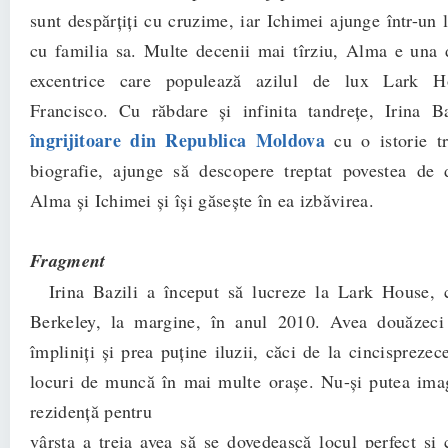
sunt despărțiți cu cruzime, iar Ichimei ajunge într-un 
cu familia sa. Multe decenii mai tîrziu, Alma e una d
excentrice care populează azilul de lux Lark 
Francisco. Cu răbdare și infinita tandrețe, Irina B
îngrijitoare din Republica Moldova
cu o istorie tr
biografie, ajunge să descopere treptat povestea de 
Alma și Ichimei și își găsește în ea izbăvirea.
Fragment
Irina Bazili a început să lucreze la Lark House, c
Berkeley, la margine, în anul 2010. Avea douăzeci 
împliniţi şi prea puţine iluzii, căci de la cincispreze
locuri de muncă în mai multe oraşe. Nu-şi putea ima
rezidenţă pentru
vârsta a treia avea să se dovedească locul perfect şi 