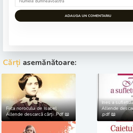
ADAUGA UN COMENTARIU
Cărți
asemănătoare:
Ines a sufletu
Fiica norocului de Isabel
Allende descar
Allende descarcă cărți .Pdf 📖
.pdf 📖