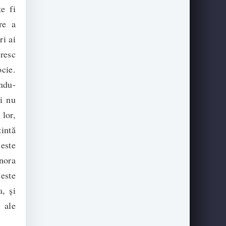
e fi
re a
i ai
resc
cie.
indu-
ei nu
lor,
intă
 este
gnora
 este
a, și
e ale