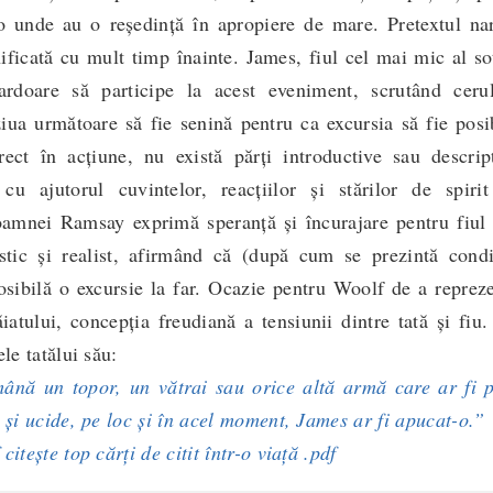
o unde au o reședință în apropiere de mare. Pretextul nar
nificată cu mult timp înainte. James, fiul cel mai mic al so
ardoare să participe la acest eveniment, scrutând ceru
iua următoare să fie senină pentru ca excursia să fie posi
rect în acțiune, nu există părți introductive sau descrip
 cu ajutorul cuvintelor, reacțiilor și stărilor de spirit
oamnei Ramsay exprimă speranță și încurajare pentru fiul 
stic și realist, afirmând că (după cum se prezintă condiț
sibilă o excursie la far. Ocazie pentru Woolf de a reprez
iatului, concepția freudiană a tensiunii dintre tată și fiu.
le tatălui său:
ână un topor, un vătrai sau orice altă armă care ar fi p
u și ucide, pe loc și în acel moment, James ar fi apucat-o.”
itește top cărți de citit într-o viață .pdf