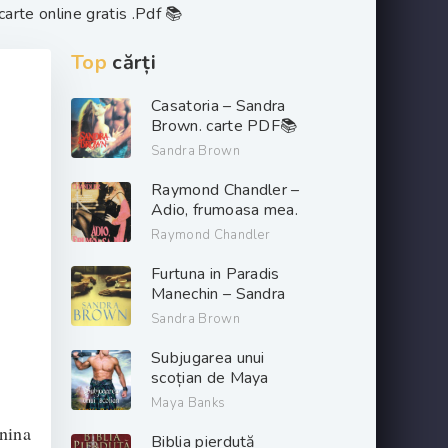
carte online gratis .Pdf 📚
Top
cărți
Casatoria – Sandra
Brown. carte PDF📚
Sandra Brown
Raymond Chandler –
Adio, frumoasa mea.
PDF📚
Raymond Chandler
Furtuna in Paradis
Manechin – Sandra
Brown. PDF📚
Sandra Brown
Subjugarea unui
scoțian de Maya
Banks descarcă carți
Maya Banks
de dragoste online
nina
gratis .pdf 📖
Biblia pierdută