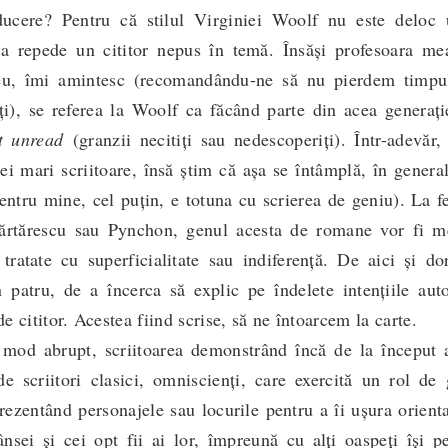
ucere? Pentru că stilul Virginiei Woolf nu este deloc 
ja repede un cititor nepus în temă. Însăși profesoara me
iceu, îmi amintesc (recomandându-ne să nu pierdem timpu
ți), se referea la Woolf ca făcând parte din acea generați
at unread
(granzii necitiți sau nedescoperiți). Într-adevăr,
i mari scriitoare, însă știm că așa se întâmplă, în genera
pentru mine, cel puțin, e totuna cu scrierea de geniu). La f
Cărtărescu sau Pynchon, genul acesta de romane vor fi m
 tratate cu superficialitate sau indiferență. De aici și do
 patru, de a încerca să explic pe îndelete intențiile auto
 cititor. Acestea fiind scrise, să ne întoarcem la carte.
abrupt, scriitoarea demonstrând încă de la început 
de scriitori clasici, omniscienți, care exercită un rol de
prezentând personajele sau locurile pentru a îi ușura orient
ei și cei opt fii ai lor, împreună cu alți oaspeți își pe