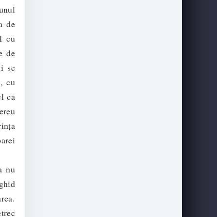
unul
a de
l cu
e de
 i se
l, cu
el ca
ereu
rința
arei
a nu
 ghid
area.
trec