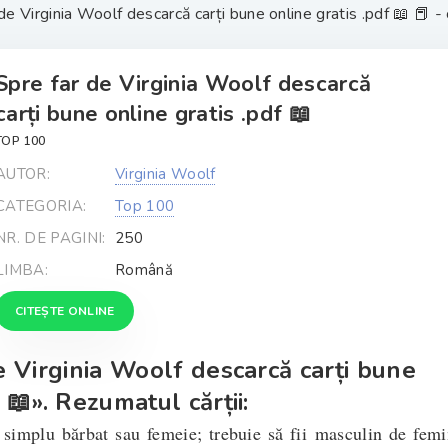
de Virginia Woolf descarcă carți bune online gratis .pdf 📖 📕 - 
Spre far de Virginia Woolf descarcă
carți bune online gratis .pdf 📖
TOP 100
AUTOR:
Virginia Woolf
CATEGORIA:
Top 100
NR. DE PAGINI:
250
LIMBA:
Română
CITEȘTE ONLINE
e Virginia Woolf descarcă carți bune
 📖». Rezumatul cărții:
simplu bărbat sau femeie; trebuie să fii masculin de femi