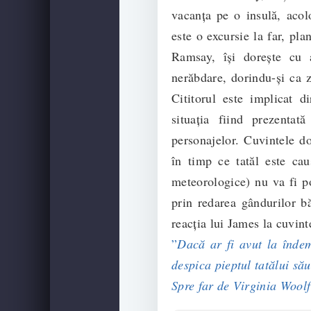
vacanța pe o insulă, acol
este o excursie la far, pla
Ramsay, își dorește cu 
nerăbdare, dorindu-și ca z
Cititorul este implicat di
situația fiind prezentată
personajelor. Cuvintele d
în timp ce tatăl este cau
meteorologice) nu va fi po
prin redarea gândurilor bă
reacția lui James la cuvinte
”
Dacă ar fi avut la îndem
despica pieptul tatălui să
Spre far de Virginia Woolf c