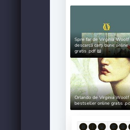
Spre far de Virginia Woolf
descarcă carți bune online
gratis .pdf 📖
Orlando de Virginia Woolf
bestseller online gratis .p