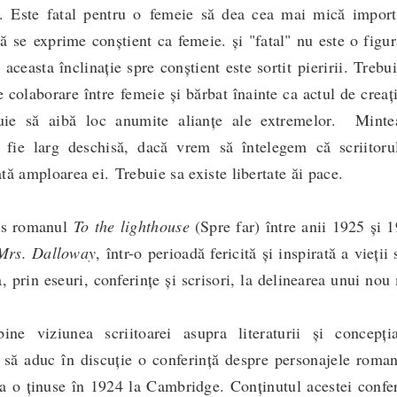
. Este fatal pentru o femeie să dea cea mai mică import
să se exprime conștient ca femeie. și "fatal" nu este o figu
u aceasta înclinație spre conștient este sortit pieririi. Trebu
e colaborare între femeie și bărbat înainte ca actul de creaț
buie să aibă loc anumite alianțe ale extremelor. Minte
 fie larg deschisă, dacă vrem să întelegem că scriitorul
tă amploarea ei. Trebuie sa existe libertate ăi pace.
s romanul
To the lighthouse
(Spre far) între anii 1925 și 
Mrs. Dalloway
, într-o perioadă fericită și inspirată a vieții 
, prin eseuri, conferințe și scrisori, la delinearea unui no
ne viziunea scriitoarei asupra literaturii și concepți
l să aduc în discuție o conferință despre personajele roma
a o ținuse în 1924 la Cambridge. Conținutul acestei confe