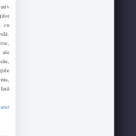
ativ
ților
l cu
bilă.
tive,
 ale
său,
iile
enta,
 Iată
utut