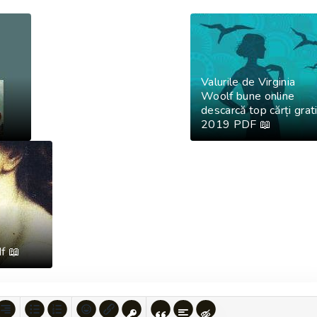
Valurile de Virginia
Woolf bune online
descarcă top cărți grat
2019 PDF 📖
df 📖