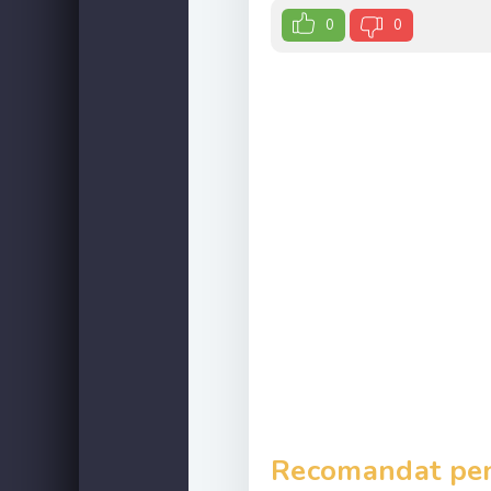
0
0
Recomandat pent