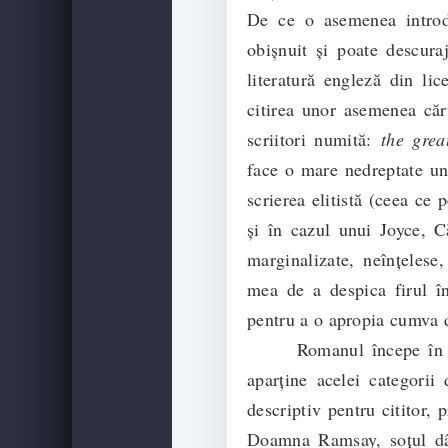
De ce o asemenea introd
obișnuit și poate descura
literatură engleză din l
citirea unor asemenea căr
scriitori numită:
the gre
face o mare nedreptate une
scrierea elitistă (ceea ce 
și în cazul unui Joyce, 
marginalizate, neînțelese,
mea de a despica firul în
pentru a o apropia cumva de
Romanul începe în mod 
aparține acelei categorii 
descriptiv pentru cititor, 
Doamna Ramsay, soțul dâns