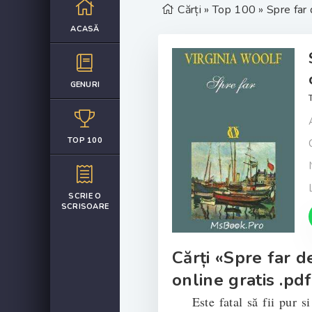
Cărți
»
Top 100
» Spre far 
ACASĂ
GENURI
TOP 100
SCRIE O
SCRISOARE
Cărți «Spre far d
online gratis .pdf
Este fatal să fii pur si 