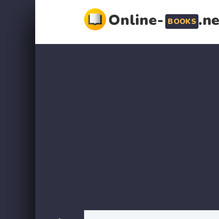
Online-
.n
BOOKS