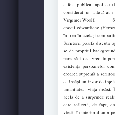
a fost publicat apoi cu t
considerat un adevărat ma
Virginiei Woolf. Scriito
epocii edwardiene (Herber
în tren în același compar
Scriitorii poartă discuții a
se de propriul background 
pare să-i dea vreo import
existența persoanelor com
eroarea supremă a scriitor
ea însăși un izvor de înțel
umanitatea, viața însăși. 
acela de a surprinde reali
care reflectă, de fapt, co
vieții, în interiorul unor