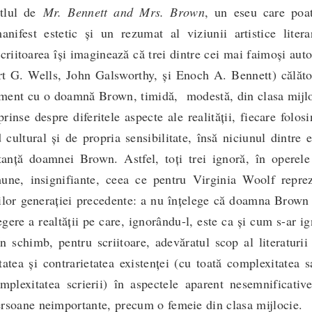
itlul de
Mr. Bennett and Mrs. Brown
, un eseu care poat
nifest estetic și un rezumat al viziunii artistice litera
area își imaginează că trei dintre cei mai faimoși autor
t G. Wells, John Galsworthy, și Enoch A. Bennett) călăto
timent cu o doamnă Brown, timidă, modestă, din clasa mijlo
prinse despre diferitele aspecte ale realității, fiecare folos
cultural și de propria sensibilitate, însă niciunul dintre 
anță doamnei Brown. Astfel, toți trei ignoră, în operele 
une, insignifiante, ceea ce pentru Virginia Woolf reprez
ilor generației precedente: a nu înțelege că doamna Brown
egere a realtății pe care, ignorându-l, este ca și cum s-ar i
În schimb, pentru scriitoare, adevăratul scop al literaturii
tatea și contrarietatea existenței (cu toată complexitatea s
mplexitatea scrierii) în aspectele aparent nesemnificativ
 persoane neimportante, precum o femeie din clasa mijlocie.