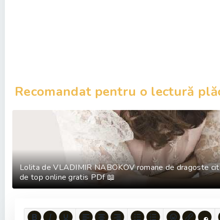
Recomandat pentru o lectură plă
Lolita de VLADIMIR NABOKOV romane de dragoste cite
de top online gratis PDf 📖