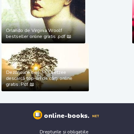
Orlando de Virginia Woolf
bestseller online gratis .pdf 📖
Dezonoare de J. M. Coetzee
descarcă top-uri de cărți online
gratis .Pdf 📖
online-books.
NET
Drepturile și obligațiile