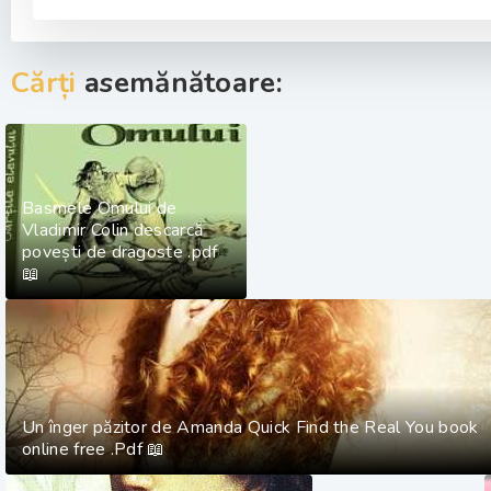
Cărți
asemănătoare:
Basmele Omului de
Vladimir Colin descarcă
povești de dragoste .pdf
📖
Un înger păzitor de Amanda Quick Find the Real You book
online free .Pdf 📖