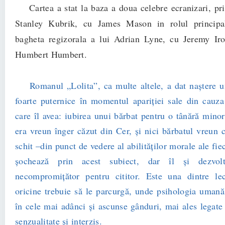
Cartea a stat la baza a doua celebre ecranizari, pri
Stanley Kubrik, cu James Mason in rolul princip
bagheta regizorala a lui Adrian Lyne, cu Jeremy Iro
Humbert Humbert.
Romanul „Lolita”, ca multe altele, a dat naştere u
foarte puternice în momentul apariţiei sale din cauza
care îl avea: iubirea unui bărbat pentru o tânără minor
era vreun înger căzut din Cer, şi nici bărbatul vreun c
schit –din punct de vedere al abilităţilor morale ale fi
şochează prin acest subiect, dar îl şi dezvolt
necompromiţător pentru cititor. Este una dintre lec
oricine trebuie să le parcurgă, unde psihologia umană
în cele mai adânci şi ascunse gânduri, mai ales legate
senzualitate şi interzis.