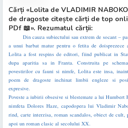
Cărți «Lolita de VLADIMIR NABOK
de dragoste citește cărți de top onl
PDf 📖». Rezumatul cărții:
Din cauza subiectului sau extrem de socant – p
a unui barbat matur pentru o fetita de doispre­zece
Lolita a fost respins de editori, fiind publicat in Sta
dupa aparitia sa in Franta. Construita pe schem
povestirilor cu fauni si nimfe, Lolita este insa, inain
poem de dragoste inchinat limbii engleze si posibi
expresive.
Poveste a iubirii obsesive si blestemate a lui Humbert
nimfeta Dolores Haze, capodopera lui Vladimir Nabo
rind, carte interzisa, roman scandalos, obiect de cult,
apoi un roman clasic al secolului XX.