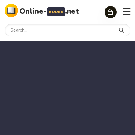
Online-
.net
BOOKS