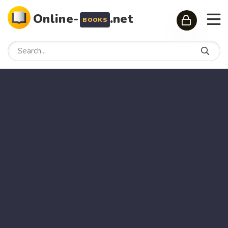
Online-
.net
BOOKS