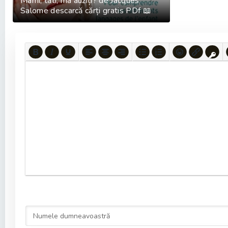
Mami, tati, ma auziți? de Jacques
Salome descarcă cărți gratis PDf 📖