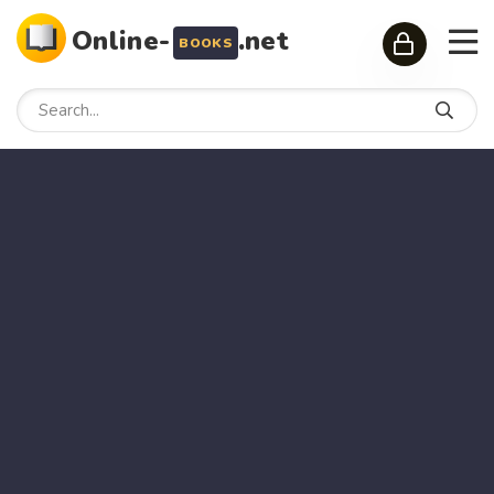
Online-
.net
BOOKS