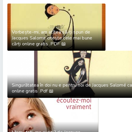
Vorbește-mi, am atîtea să-ți spun de
Jacques Salome citește cele mai bune
cărți online gratis .PDF 📖
Singurătatea în doi nu e pentru noi de Jacques Salomé ca
online gratis .Pdf 📖