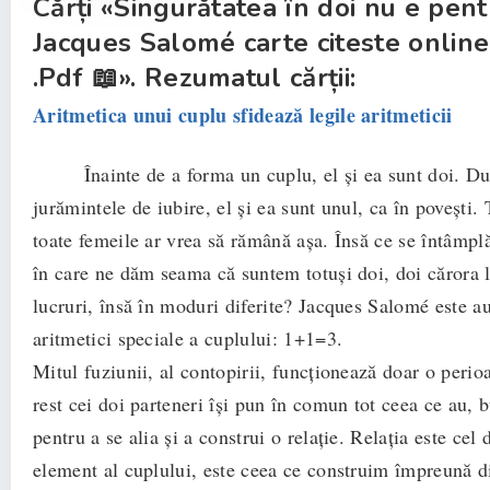
Cărți «Singurătatea în doi nu e pent
Jacques Salomé carte citeste online
.Pdf 📖». Rezumatul cărții:
Aritmetica unui cuplu sfidează legile aritmeticii
Înainte de a forma un cuplu, el şi ea sunt doi. Dup
jurămintele de iubire, el şi ea sunt unul, ca în poveşti. T
toate femeile ar vrea să rămână aşa. Însă ce se întâmp
în care ne dăm seama că suntem totuşi doi, doi cărora l
lucruri, însă în moduri diferite? Jacques Salomé este a
aritmetici speciale a cuplului: 1+1=3.
Mitul fuziunii, al contopirii, funcţionează doar o perio
rest cei doi parteneri îşi pun în comun tot ceea ce au, 
pentru a se alia şi a construi o relaţie. Relaţia este cel d
element al cuplului, este ceea ce construim împreună di