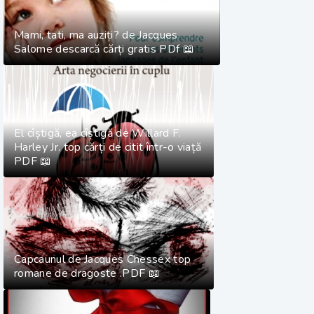
Mami, tati, ma auziți? de Jacques
Salome descarcă cărți gratis PDf 📖
El cîștigă, ea cîștigă de Willard F.
Harley Jr. top cărți de citit într-o viață
PDF 📖
Capcaunul de Jacques Chessex top
romane de dragoste .PDF 📖