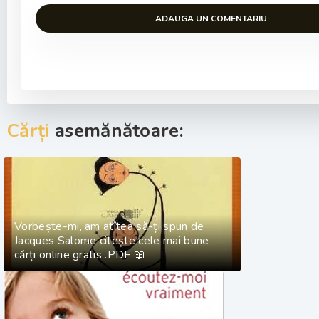
ADAUGA UN COMENTARIU
Cărți
asemănătoare:
Vorbește-mi, am atîtea să-ți spun de
Jacques Salome citește cele mai bune
cărți online gratis .PDF 📖