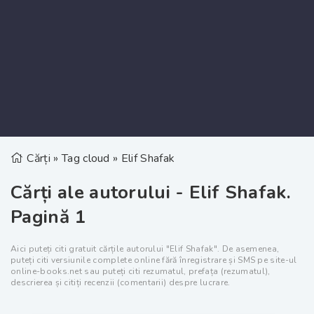
Cărți
»
Tag cloud
» Elif Shafak
Cărți ale autorului - Elif Shafak.
Pagină 1
Aici puteți citi gratuit cărțile autorului "Elif Shafak". De asemenea,
puteți citi versiunile complete online fără înregistrare și SMS pe site-ul
online-books.net sau puteți citi rezumatul, prefața (rezumatul),
descrierea și citiți recenzii (comentarii) despre lucrare.