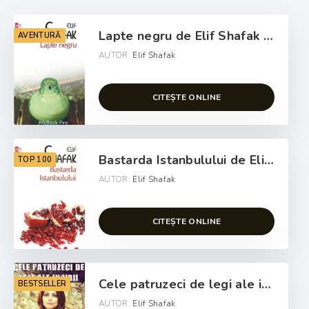
Lapte negru de Elif Shafak gratis bestseller online gratis PDf 📖
AVENTURĂ
AUTOR:
Elif Shafak
CITEȘTE ONLINE
Bastarda Istanbulului de Elif Shafak citește top romane .pdf 📖
TOP 100
AUTOR:
Elif Shafak
CITEȘTE ONLINE
Cele patruzeci de legi ale iubirii de Elif Shafak descarca cartea online .pdf 📖
BESTSELLER
AUTOR:
Elif Shafak