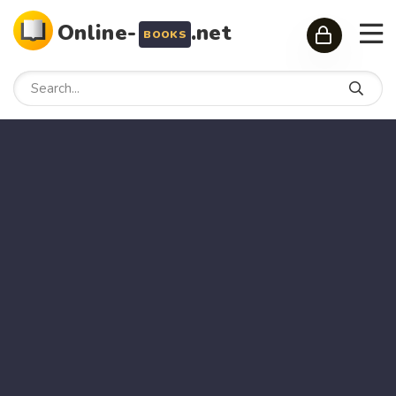
Online-
.net
BOOKS